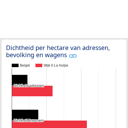
Dichtheid per hectare van adressen,
bevolking en wagens
België
Wijk 0 La Hulpe
Dichtheid adressen
Dichtheid adressen
Dichtheid inwoners
Dichtheid inwoners