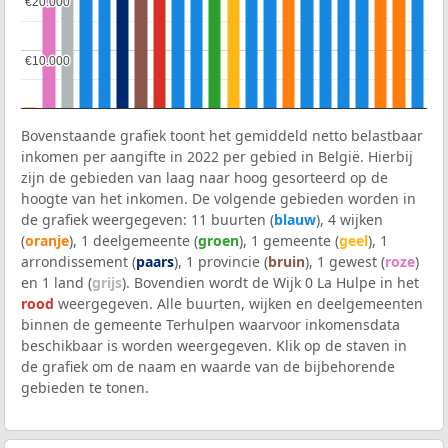
€20.000
€20.000
€10.000
€10.000
Bovenstaande grafiek toont het gemiddeld netto belastbaar
inkomen per aangifte in 2022 per gebied in België. Hierbij
zijn de gebieden van laag naar hoog gesorteerd op de
hoogte van het inkomen. De volgende gebieden worden in
de grafiek weergegeven: 11 buurten (
blauw
), 4 wijken
(
oranje
), 1 deelgemeente (
groen
), 1 gemeente (
geel
), 1
arrondissement (
paars
), 1 provincie (
bruin
), 1 gewest (
roze
)
en 1 land (
grijs
). Bovendien wordt de Wijk 0 La Hulpe in het
rood
weergegeven. Alle buurten, wijken en deelgemeenten
binnen de gemeente Terhulpen waarvoor inkomensdata
beschikbaar is worden weergegeven. Klik op de staven in
de grafiek om de naam en waarde van de bijbehorende
gebieden te tonen.