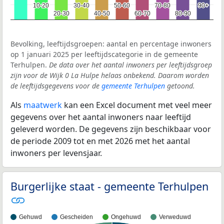
10-20
10-20
30-40
30-40
50-60
50-60
70-80
70-80
90+
90+
20-30
20-30
40-50
40-50
60-70
60-70
80-90
80-90
Bevolking, leeftijdsgroepen: aantal en percentage inwoners
op 1 januari 2025 per leeftijdscategorie in de gemeente
Terhulpen.
De data over het aantal inwoners per leeftijdsgroep
zijn voor de Wijk 0 La Hulpe helaas onbekend. Daarom worden
de leeftijdsgegevens voor de
gemeente Terhulpen
getoond.
Als
maatwerk
kan een Excel document met veel meer
gegevens over het aantal inwoners naar leeftijd
geleverd worden. De gegevens zijn beschikbaar voor
de periode 2009 tot en met 2026 met het aantal
inwoners per levensjaar.
Burgerlijke staat - gemeente Terhulpen
Gehuwd
Gescheiden
Ongehuwd
Verweduwd