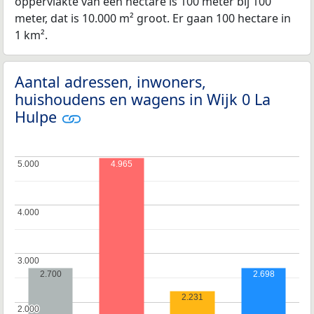
oppervlakte van een hectare is 100 meter bij 100
meter, dat is 10.000 m² groot. Er gaan 100 hectare in
1 km².
Aantal adressen, inwoners,
huishoudens en wagens in Wijk 0 La
Hulpe
5.000
5.000
4.965
4.000
4.000
3.000
3.000
2.700
2.698
2.231
2.000
2.000