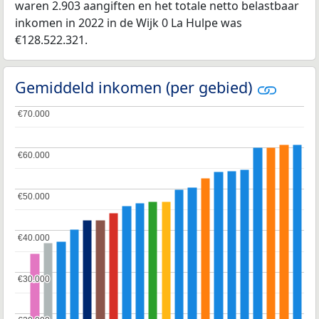
waren 2.903 aangiften en het totale netto belastbaar
inkomen in 2022 in de Wijk 0 La Hulpe was
€128.522.321.
Gemiddeld inkomen (per gebied)
€70.000
€70.000
€60.000
€60.000
€50.000
€50.000
€40.000
€40.000
€30.000
€30.000