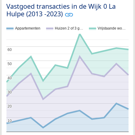
Vastgoed transacties in de Wijk 0 La
Hulpe (2013 -2023)
Appartementen
Huizen 2 of 3 g…
Vrijstaande wo…
60
60
50
50
40
40
30
30
20
20
10
10