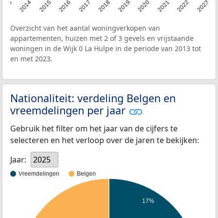
2013
2014
2015
2016
2017
2018
2019
2020
2021
2022
2023
Overzicht van het aantal woningverkopen van
appartementen, huizen met 2 of 3 gevels en vrijstaande
woningen in de Wijk 0 La Hulpe in de periode van 2013 tot
en met 2023.
Nationaliteit: verdeling Belgen en
vreemdelingen per jaar
Gebruik het filter om het jaar van de cijfers te
selecteren en het verloop over de jaren te bekijken:
Jaar:
2025
Vreemdelingen
Belgen
17%