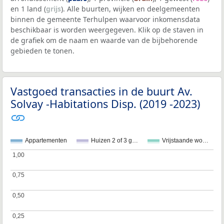
en 1 land (
grijs
). Alle buurten, wijken en deelgemeenten
binnen de gemeente Terhulpen waarvoor inkomensdata
beschikbaar is worden weergegeven. Klik op de staven in
de grafiek om de naam en waarde van de bijbehorende
gebieden te tonen.
Vastgoed transacties in de buurt Av.
Solvay -Habitations Disp. (2019 -2023)
Appartementen
Huizen 2 of 3 g…
Vrijstaande wo…
1,00
1,00
0,75
0,75
0,50
0,50
0,25
0,25