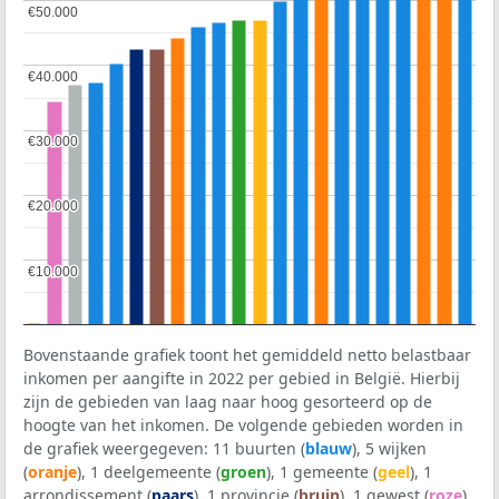
€50.000
€50.000
€40.000
€40.000
€30.000
€30.000
€20.000
€20.000
€10.000
€10.000
Bovenstaande grafiek toont het gemiddeld netto belastbaar
inkomen per aangifte in 2022 per gebied in België. Hierbij
zijn de gebieden van laag naar hoog gesorteerd op de
hoogte van het inkomen. De volgende gebieden worden in
de grafiek weergegeven: 11 buurten (
blauw
), 5 wijken
(
oranje
), 1 deelgemeente (
groen
), 1 gemeente (
geel
), 1
arrondissement (
paars
), 1 provincie (
bruin
), 1 gewest (
roze
)