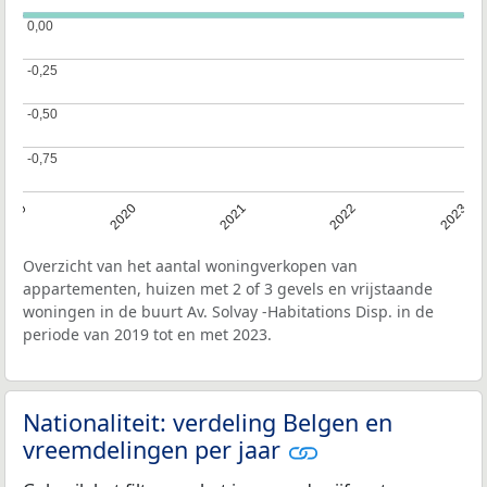
0,00
0,00
-0,25
-0,25
-0,50
-0,50
-0,75
-0,75
2019
2020
2021
2022
2023
Overzicht van het aantal woningverkopen van
appartementen, huizen met 2 of 3 gevels en vrijstaande
woningen in de buurt Av. Solvay -Habitations Disp. in de
periode van 2019 tot en met 2023.
Nationaliteit: verdeling Belgen en
vreemdelingen per jaar