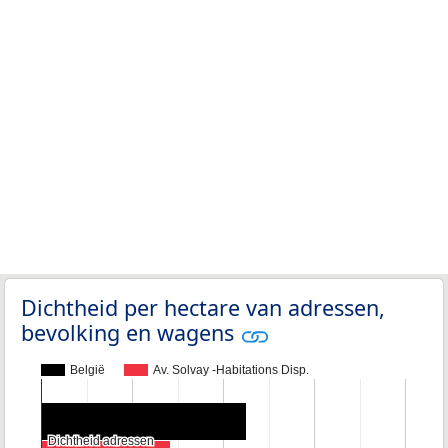
Dichtheid per hectare van adressen,
bevolking en wagens
België
Av. Solvay -Habitations Disp.
Dichtheid adressen
Dichtheid adressen