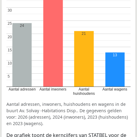
30
30
25
25
24
21
20
20
15
15
13
10
10
5
5
Aantal adressen
Aantal inwoners
Aantal
Aantal wagens
huishoudens
Aantal adressen, inwoners, huishoudens en wagens in de
buurt Av. Solvay -Habitations Disp.. De gegevens gelden
voor: 2026 (adressen), 2024 (inwoners), 2023 (huishoudens)
en 2023 (wagens).
De grafiek toont de kerncijfers van STATBEL voor de