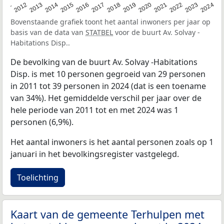
2020
2013
2019
2012
2018
2011
2024
2017
2023
2016
2022
2015
2021
2014
Bovenstaande grafiek toont het aantal inwoners per jaar op
basis van de data van
STATBEL
voor de buurt Av. Solvay -
Habitations Disp..
De bevolking van de buurt Av. Solvay -Habitations
Disp. is met 10 personen gegroeid van 29 personen
in 2011 tot 39 personen in 2024 (dat is een toename
van 34%). Het gemiddelde verschil per jaar over de
hele periode van 2011 tot en met 2024 was 1
personen (6,9%).
Het aantal inwoners is het aantal personen zoals op 1
januari in het bevolkingsregister vastgelegd.
Toelichting
Kaart van de gemeente Terhulpen met