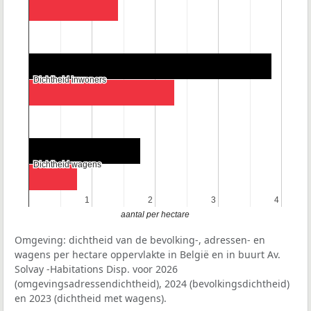
Dichtheid inwoners
Dichtheid inwoners
Dichtheid wagens
Dichtheid wagens
1
1
2
2
3
3
4
4
aantal per hectare
Omgeving: dichtheid van de bevolking-, adressen- en
wagens per hectare oppervlakte in België en in buurt Av.
Solvay -Habitations Disp. voor 2026
(omgevingsadressendichtheid), 2024 (bevolkingsdichtheid)
en 2023 (dichtheid met wagens).