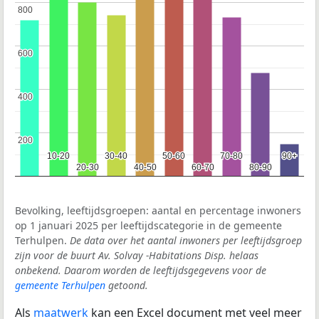
800
800
600
600
400
400
200
200
10-20
10-20
30-40
30-40
50-60
50-60
70-80
70-80
90+
90+
20-30
20-30
40-50
40-50
60-70
60-70
80-90
80-90
Bevolking, leeftijdsgroepen: aantal en percentage inwoners
op 1 januari 2025 per leeftijdscategorie in de gemeente
Terhulpen.
De data over het aantal inwoners per leeftijdsgroep
zijn voor de buurt Av. Solvay -Habitations Disp. helaas
onbekend. Daarom worden de leeftijdsgegevens voor de
gemeente Terhulpen
getoond.
Als
maatwerk
kan een Excel document met veel meer