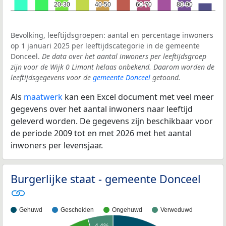
20-30
20-30
40-50
40-50
60-70
60-70
80-90
80-90
Bevolking, leeftijdsgroepen: aantal en percentage inwoners
op 1 januari 2025 per leeftijdscategorie in de gemeente
Donceel.
De data over het aantal inwoners per leeftijdsgroep
zijn voor de Wijk 0 Limont helaas onbekend. Daarom worden de
leeftijdsgegevens voor de
gemeente Donceel
getoond.
Als
maatwerk
kan een Excel document met veel meer
gegevens over het aantal inwoners naar leeftijd
geleverd worden. De gegevens zijn beschikbaar voor
de periode 2009 tot en met 2026 met het aantal
inwoners per levensjaar.
Burgerlijke staat - gemeente Donceel
Gehuwd
Gescheiden
Ongehuwd
Verweduwd