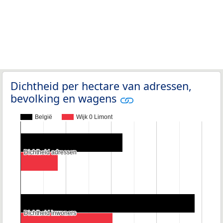
Dichtheid per hectare van adressen,
bevolking en wagens
België
Wijk 0 Limont
Dichtheid adressen
Dichtheid adressen
Dichtheid inwoners
Dichtheid inwoners