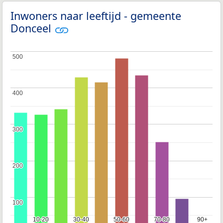
Inwoners naar leeftijd - gemeente
Donceel
500
500
400
400
300
300
200
200
100
100
10-20
10-20
30-40
30-40
50-60
50-60
70-80
70-80
90+
90+