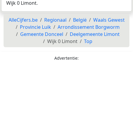
Wijk 0 Limont.
AlleCijfers.be
Regionaal
België
Waals Gewest
Provincie Luik
Arrondissement Borgworm
Gemeente Donceel
Deelgemeente Limont
Wijk 0 Limont
Top
Advertentie: