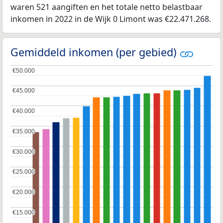
waren 521 aangiften en het totale netto belastbaar
inkomen in 2022 in de Wijk 0 Limont was €22.471.268.
Gemiddeld inkomen (per gebied)
€50.000
€50.000
€45.000
€45.000
€40.000
€40.000
€35.000
€35.000
€30.000
€30.000
€25.000
€25.000
€20.000
€20.000
€15.000
€15.000