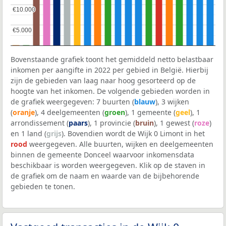
€10.000
€10.000
€5.000
€5.000
Bovenstaande grafiek toont het gemiddeld netto belastbaar
inkomen per aangifte in 2022 per gebied in België. Hierbij
zijn de gebieden van laag naar hoog gesorteerd op de
hoogte van het inkomen. De volgende gebieden worden in
de grafiek weergegeven: 7 buurten (
blauw
), 3 wijken
(
oranje
), 4 deelgemeenten (
groen
), 1 gemeente (
geel
), 1
arrondissement (
paars
), 1 provincie (
bruin
), 1 gewest (
roze
)
en 1 land (
grijs
). Bovendien wordt de Wijk 0 Limont in het
rood
weergegeven. Alle buurten, wijken en deelgemeenten
binnen de gemeente Donceel waarvoor inkomensdata
beschikbaar is worden weergegeven. Klik op de staven in
de grafiek om de naam en waarde van de bijbehorende
gebieden te tonen.