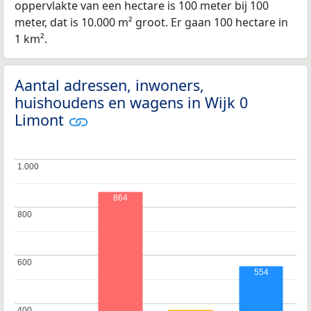
oppervlakte van een hectare is 100 meter bij 100
meter, dat is 10.000 m² groot. Er gaan 100 hectare in
1 km².
Aantal adressen, inwoners,
huishoudens en wagens in Wijk 0
Limont
1.000
1.000
864
800
800
600
600
554
400
400