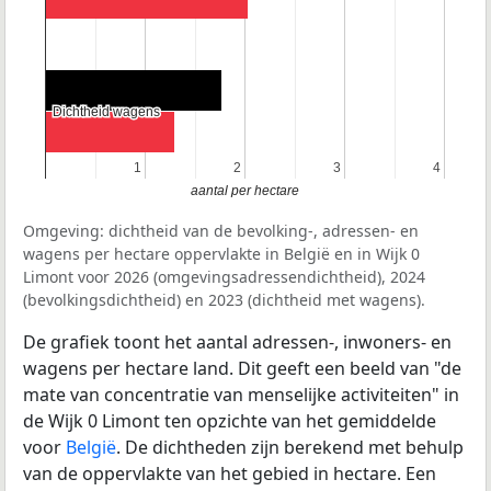
Dichtheid wagens
Dichtheid wagens
1
1
2
2
3
3
4
4
aantal per hectare
Omgeving: dichtheid van de bevolking-, adressen- en
wagens per hectare oppervlakte in België en in Wijk 0
Limont voor 2026 (omgevingsadressendichtheid), 2024
(bevolkingsdichtheid) en 2023 (dichtheid met wagens).
De grafiek toont het aantal adressen-, inwoners- en
wagens per hectare land. Dit geeft een beeld van "de
mate van concentratie van menselijke activiteiten" in
de Wijk 0 Limont ten opzichte van het gemiddelde
voor
België
. De dichtheden zijn berekend met behulp
van de oppervlakte van het gebied in hectare. Een