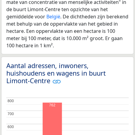
mate van concentratie van menselijke activiteiten" in
de buurt Limont-Centre ten opzichte van het
gemiddelde voor
België
. De dichtheden zijn berekend
met behulp van de oppervlakte van het gebied in
hectare. Een oppervlakte van een hectare is 100
meter bij 100 meter, dat is 10.000 m² groot. Er gaan
100 hectare in 1 km².
Aantal adressen, inwoners,
huishoudens en wagens in buurt
Limont-Centre
800
800
762
700
700
600
600