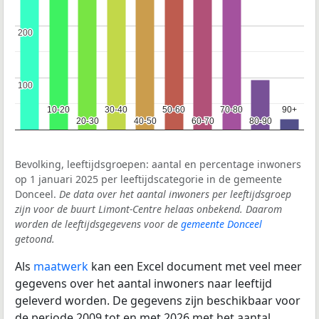
200
200
100
100
10-20
10-20
30-40
30-40
50-60
50-60
70-80
70-80
90+
90+
20-30
20-30
40-50
40-50
60-70
60-70
80-90
80-90
Bevolking, leeftijdsgroepen: aantal en percentage inwoners
op 1 januari 2025 per leeftijdscategorie in de gemeente
Donceel.
De data over het aantal inwoners per leeftijdsgroep
zijn voor de buurt Limont-Centre helaas onbekend. Daarom
worden de leeftijdsgegevens voor de
gemeente Donceel
getoond.
Als
maatwerk
kan een Excel document met veel meer
gegevens over het aantal inwoners naar leeftijd
geleverd worden. De gegevens zijn beschikbaar voor
de periode 2009 tot en met 2026 met het aantal