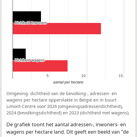
Dichtheid inwoners
Dichtheid inwoners
Dichtheid wagens
Dichtheid wagens
5
5
10
10
15
15
aantal per hectare
Omgeving: dichtheid van de bevolking-, adressen- en
wagens per hectare oppervlakte in België en in buurt
Limont-Centre voor 2026 (omgevingsadressendichtheid),
2024 (bevolkingsdichtheid) en 2023 (dichtheid met wagens).
De grafiek toont het aantal adressen-, inwoners- en
wagens per hectare land. Dit geeft een beeld van "de