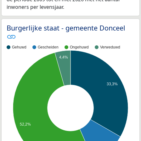
inwoners per levensjaar.
Burgerlijke staat - gemeente Donceel
Gehuwd
Gescheiden
Ongehuwd
Verweduwd
4,4%
33,3%
52,2%