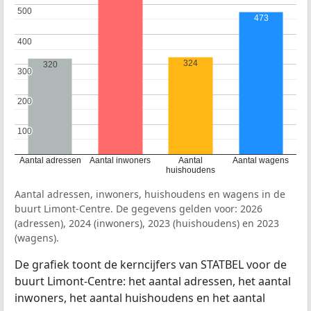
500
500
473
400
400
324
320
300
300
200
200
100
100
Aantal adressen
Aantal inwoners
Aantal
Aantal wagens
huishoudens
Aantal adressen, inwoners, huishoudens en wagens in de
buurt Limont-Centre. De gegevens gelden voor: 2026
(adressen), 2024 (inwoners), 2023 (huishoudens) en 2023
(wagens).
De grafiek toont de kerncijfers van STATBEL voor de
buurt Limont-Centre: het aantal adressen, het aantal
inwoners, het aantal huishoudens en het aantal