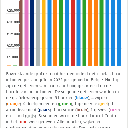
€25.000
€25.000
€20.000
€20.000
€15.000
€15.000
€10.000
€10.000
€5.000
€5.000
Bovenstaande grafiek toont het gemiddeld netto belastbaar
inkomen per aangifte in 2022 per gebied in België. Hierbij
zijn de gebieden van laag naar hoog gesorteerd op de
hoogte van het inkomen. De volgende gebieden worden in
de grafiek weergegeven: 6 buurten (
blauw
), 4 wijken
(
oranje
), 4 deelgemeenten (
groen
), 1 gemeente (
geel
), 1
arrondissement (
paars
), 1 provincie (
bruin
), 1 gewest (
roze
)
en 1 land (
grijs
). Bovendien wordt de buurt Limont-Centre
in het
rood
weergegeven. Alle buurten, wijken en
deelgemeenten binnen de gemeente Donceel waarvoor