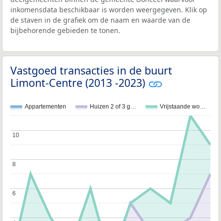
inkomensdata beschikbaar is worden weergegeven. Klik op
de staven in de grafiek om de naam en waarde van de
bijbehorende gebieden te tonen.
Vastgoed transacties in de buurt
Limont-Centre (2013 -2023)
Appartementen
Huizen 2 of 3 g…
Vrijstaande wo…
10
10
8
8
6
6