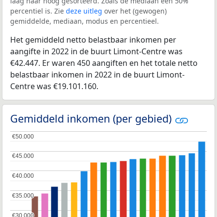
laag naar hoog gesorteerd. Zoals de mediaan een 50%
percentiel is. Zie
deze uitleg
over het (gewogen)
gemiddelde, mediaan, modus en percentieel.
Het gemiddeld netto belastbaar inkomen per
aangifte in 2022 in de buurt Limont-Centre was
€42.447. Er waren 450 aangiften en het totale netto
belastbaar inkomen in 2022 in de buurt Limont-
Centre was €19.101.160.
Gemiddeld inkomen (per gebied)
€50.000
€50.000
€45.000
€45.000
€40.000
€40.000
€35.000
€35.000
€30.000
€30.000