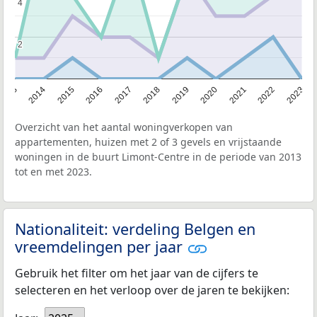
4
4
2
2
2013
2014
2015
2016
2017
2018
2019
2020
2021
2022
2023
Overzicht van het aantal woningverkopen van
appartementen, huizen met 2 of 3 gevels en vrijstaande
woningen in de buurt Limont-Centre in de periode van 2013
tot en met 2023.
Nationaliteit: verdeling Belgen en
vreemdelingen per jaar
Gebruik het filter om het jaar van de cijfers te
selecteren en het verloop over de jaren te bekijken: