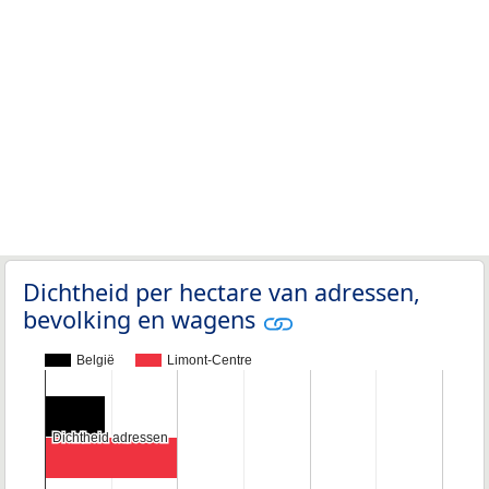
Dichtheid per hectare van adressen,
bevolking en wagens
België
Limont-Centre
Dichtheid adressen
Dichtheid adressen