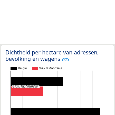
Dichtheid per hectare van adressen,
bevolking en wagens
België
Wijk 0 Moortsele
Dichtheid adressen
Dichtheid adressen