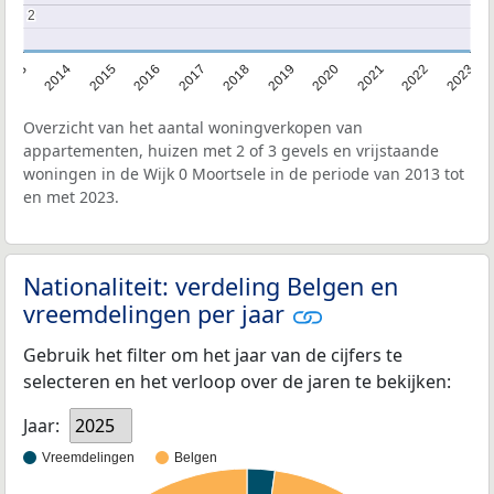
2
2
2013
2014
2015
2016
2017
2018
2019
2020
2021
2022
2023
Overzicht van het aantal woningverkopen van
appartementen, huizen met 2 of 3 gevels en vrijstaande
woningen in de Wijk 0 Moortsele in de periode van 2013 tot
en met 2023.
Nationaliteit: verdeling Belgen en
vreemdelingen per jaar
Gebruik het filter om het jaar van de cijfers te
selecteren en het verloop over de jaren te bekijken:
Jaar:
2025
Vreemdelingen
Belgen