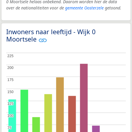
0 Moortsele helaas onbekend. Daarom worden hier de data
over de nationaliteiten voor de
gemeente Oosterzele
getoond.
Inwoners naar leeftijd - Wijk 0
Moortsele
225
225
200
200
175
175
150
150
125
125
100
100
75
75