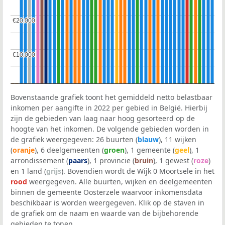
€20.000
€20.000
€10.000
€10.000
Bovenstaande grafiek toont het gemiddeld netto belastbaar
inkomen per aangifte in 2022 per gebied in België. Hierbij
zijn de gebieden van laag naar hoog gesorteerd op de
hoogte van het inkomen. De volgende gebieden worden in
de grafiek weergegeven: 26 buurten (
blauw
), 11 wijken
(
oranje
), 6 deelgemeenten (
groen
), 1 gemeente (
geel
), 1
arrondissement (
paars
), 1 provincie (
bruin
), 1 gewest (
roze
)
en 1 land (
grijs
). Bovendien wordt de Wijk 0 Moortsele in het
rood
weergegeven. Alle buurten, wijken en deelgemeenten
binnen de gemeente Oosterzele waarvoor inkomensdata
beschikbaar is worden weergegeven. Klik op de staven in
de grafiek om de naam en waarde van de bijbehorende
gebieden te tonen.