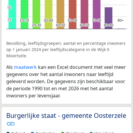
50
50
25
25
10-20
10-20
30-40
30-40
50-60
50-60
70-80
70-80
90+
90+
20-30
20-30
40-50
40-50
60-70
60-70
80-90
80-90
Bevolking, leeftijdsgroepen: aantal en percentage inwoners
op 1 januari 2024 per leeftijdscategorie in de Wijk 0
Moortsele.
Als
maatwerk
kan een Excel document met veel meer
gegevens over het aantal inwoners naar leeftijd
geleverd worden. De gegevens zijn beschikbaar voor
de periode 1990 tot en met 2026 met het aantal
inwoners per levensjaar.
Burgerlijke staat - gemeente Oosterzele