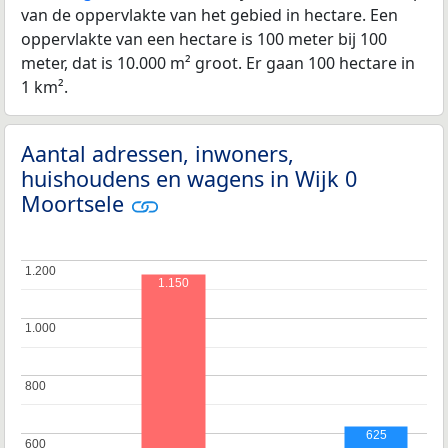
van de oppervlakte van het gebied in hectare. Een
oppervlakte van een hectare is 100 meter bij 100
meter, dat is 10.000 m² groot. Er gaan 100 hectare in
1 km².
Aantal adressen, inwoners,
huishoudens en wagens in Wijk 0
Moortsele
1.200
1.200
1.150
1.000
1.000
800
800
625
600
600