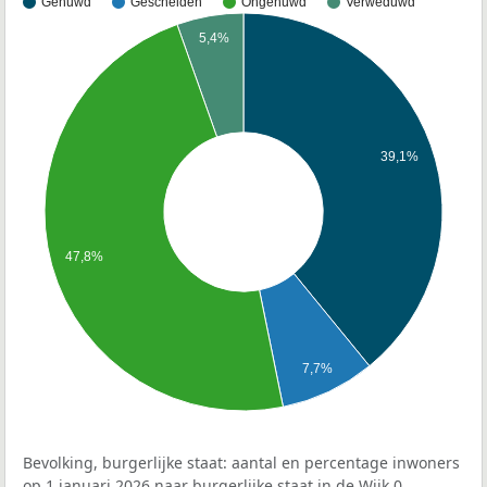
Gehuwd
Gescheiden
Ongehuwd
Verweduwd
5,4%
39,1%
47,8%
7,7%
Bevolking, burgerlijke staat: aantal en percentage inwoners
op 1 januari 2026 naar burgerlijke staat in de Wijk 0