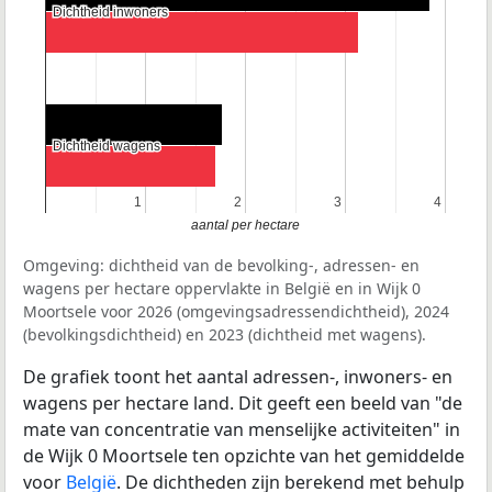
Dichtheid inwoners
Dichtheid inwoners
Dichtheid wagens
Dichtheid wagens
1
1
2
2
3
3
4
4
aantal per hectare
Omgeving: dichtheid van de bevolking-, adressen- en
wagens per hectare oppervlakte in België en in Wijk 0
Moortsele voor 2026 (omgevingsadressendichtheid), 2024
(bevolkingsdichtheid) en 2023 (dichtheid met wagens).
De grafiek toont het aantal adressen-, inwoners- en
wagens per hectare land. Dit geeft een beeld van "de
mate van concentratie van menselijke activiteiten" in
de Wijk 0 Moortsele ten opzichte van het gemiddelde
voor
België
. De dichtheden zijn berekend met behulp