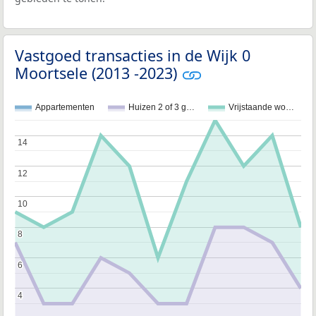
Vastgoed transacties in de Wijk 0
Moortsele (2013 -2023)
Appartementen
Huizen 2 of 3 g…
Vrijstaande wo…
14
14
12
12
10
10
8
8
6
6
4
4