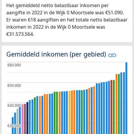
Het gemiddeld netto belastbaar inkomen per
aangifte in 2022 in de Wijk 0 Moortsele was €51.090.
Er waren 618 aangiften en het totale netto belastbaar
inkomen in 2022 in de Wijk 0 Moortsele was
€31.573.564.
Gemiddeld inkomen (per gebied)
€60.000
€60.000
€50.000
€50.000
€40.000
€40.000
€30.000
€30.000