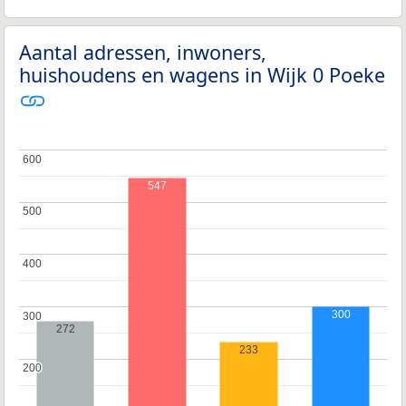
Aantal adressen, inwoners,
huishoudens en wagens in Wijk 0 Poeke
600
600
547
500
500
400
400
300
300
300
272
233
200
200