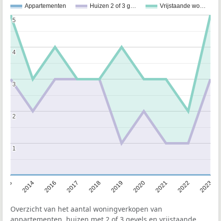
Appartementen
Huizen 2 of 3 g…
Vrijstaande wo…
5
5
4
4
3
3
2
2
1
1
2013
2014
2016
2017
2018
2019
2020
2021
2022
2023
Overzicht van het aantal woningverkopen van
appartementen, huizen met 2 of 3 gevels en vrijstaande