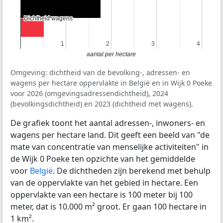
Dichtheid wagens
Dichtheid wagens
1
1
2
2
3
3
4
4
aantal per hectare
Omgeving: dichtheid van de bevolking-, adressen- en
wagens per hectare oppervlakte in België en in Wijk 0 Poeke
voor 2026 (omgevingsadressendichtheid), 2024
(bevolkingsdichtheid) en 2023 (dichtheid met wagens).
De grafiek toont het aantal adressen-, inwoners- en
wagens per hectare land. Dit geeft een beeld van "de
mate van concentratie van menselijke activiteiten" in
de Wijk 0 Poeke ten opzichte van het gemiddelde
voor
België
. De dichtheden zijn berekend met behulp
van de oppervlakte van het gebied in hectare. Een
oppervlakte van een hectare is 100 meter bij 100
meter, dat is 10.000 m² groot. Er gaan 100 hectare in
1 km².