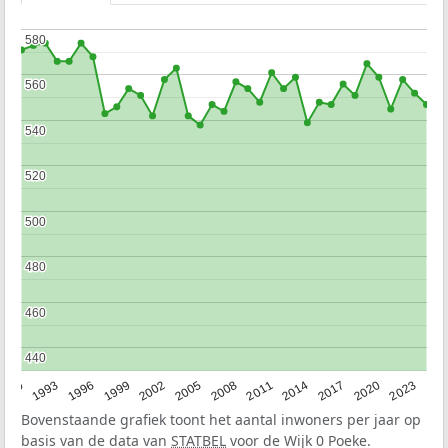
580
580
560
560
540
540
520
520
500
500
480
480
460
460
440
440
2023
1990
1993
1996
1999
2002
2005
2008
2011
2014
2017
2020
Bovenstaande grafiek toont het aantal inwoners per jaar op
basis van de data van
STATBEL
voor de Wijk 0 Poeke.