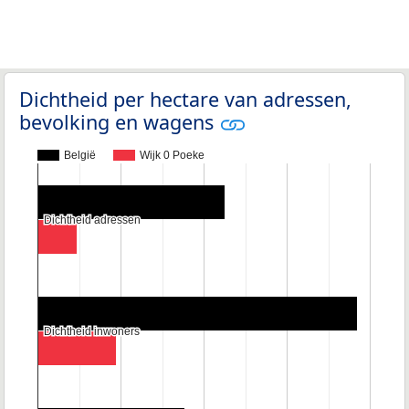
Dichtheid per hectare van adressen,
bevolking en wagens
België
Wijk 0 Poeke
Dichtheid adressen
Dichtheid adressen
Dichtheid inwoners
Dichtheid inwoners