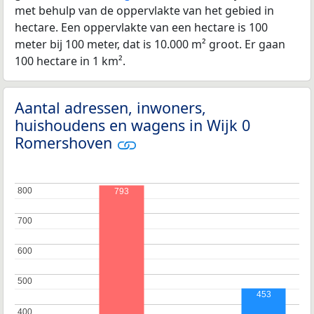
met behulp van de oppervlakte van het gebied in
hectare. Een oppervlakte van een hectare is 100
meter bij 100 meter, dat is 10.000 m² groot. Er gaan
100 hectare in 1 km².
Aantal adressen, inwoners,
huishoudens en wagens in Wijk 0
Romershoven
800
800
793
700
700
600
600
500
500
453
400
400