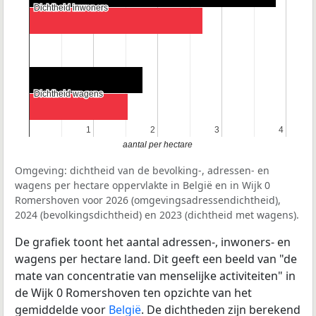
Dichtheid inwoners
Dichtheid inwoners
Dichtheid wagens
Dichtheid wagens
1
1
2
2
3
3
4
4
aantal per hectare
Omgeving: dichtheid van de bevolking-, adressen- en
wagens per hectare oppervlakte in België en in Wijk 0
Romershoven voor 2026 (omgevingsadressendichtheid),
2024 (bevolkingsdichtheid) en 2023 (dichtheid met wagens).
De grafiek toont het aantal adressen-, inwoners- en
wagens per hectare land. Dit geeft een beeld van "de
mate van concentratie van menselijke activiteiten" in
de Wijk 0 Romershoven ten opzichte van het
gemiddelde voor
België
. De dichtheden zijn berekend