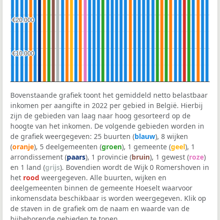
€20.000
€20.000
€10.000
€10.000
Bovenstaande grafiek toont het gemiddeld netto belastbaar
inkomen per aangifte in 2022 per gebied in België. Hierbij
zijn de gebieden van laag naar hoog gesorteerd op de
hoogte van het inkomen. De volgende gebieden worden in
de grafiek weergegeven: 25 buurten (
blauw
), 8 wijken
(
oranje
), 5 deelgemeenten (
groen
), 1 gemeente (
geel
), 1
arrondissement (
paars
), 1 provincie (
bruin
), 1 gewest (
roze
)
en 1 land (
grijs
). Bovendien wordt de Wijk 0 Romershoven in
het
rood
weergegeven. Alle buurten, wijken en
deelgemeenten binnen de gemeente Hoeselt waarvoor
inkomensdata beschikbaar is worden weergegeven. Klik op
de staven in de grafiek om de naam en waarde van de
bijbehorende gebieden te tonen.