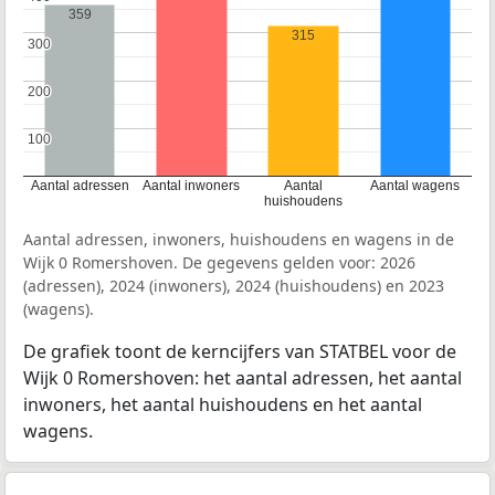
359
315
300
300
200
200
100
100
Aantal adressen
Aantal inwoners
Aantal
Aantal wagens
huishoudens
Aantal adressen, inwoners, huishoudens en wagens in de
Wijk 0 Romershoven. De gegevens gelden voor: 2026
(adressen), 2024 (inwoners), 2024 (huishoudens) en 2023
(wagens).
De grafiek toont de kerncijfers van STATBEL voor de
Wijk 0 Romershoven: het aantal adressen, het aantal
inwoners, het aantal huishoudens en het aantal
wagens.