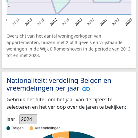
1
1
2013
2014
2015
2016
2017
2018
2019
2020
2021
2022
2023
Overzicht van het aantal woningverkopen van
appartementen, huizen met 2 of 3 gevels en vrijstaande
woningen in de Wijk 0 Romershoven in de periode van 2013
tot en met 2023.
Nationaliteit: verdeling Belgen en
vreemdelingen per jaar
Gebruik het filter om het jaar van de cijfers te
selecteren en het verloop over de jaren te bekijken:
Jaar:
2024
Belgen
Vreemdelingen