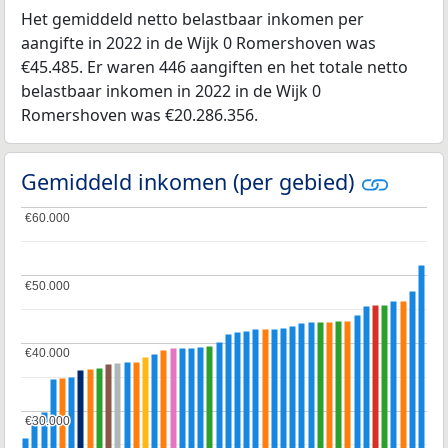
Het gemiddeld netto belastbaar inkomen per
aangifte in 2022 in de Wijk 0 Romershoven was
€45.485. Er waren 446 aangiften en het totale netto
belastbaar inkomen in 2022 in de Wijk 0
Romershoven was €20.286.356.
Gemiddeld inkomen (per gebied)
€60.000
€60.000
€50.000
€50.000
€40.000
€40.000
€30.000
€30.000