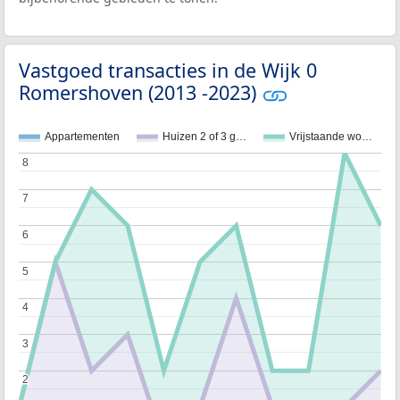
Vastgoed transacties in de Wijk 0
Romershoven (2013 -2023)
Appartementen
Huizen 2 of 3 g…
Vrijstaande wo…
8
8
7
7
6
6
5
5
4
4
3
3
2
2