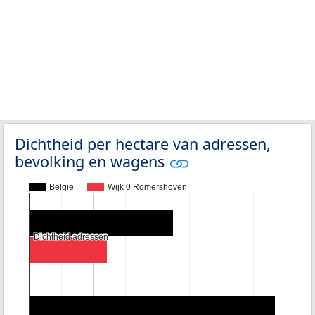
Dichtheid per hectare van adressen,
bevolking en wagens
België
Wijk 0 Romershoven
Dichtheid adressen
Dichtheid adressen