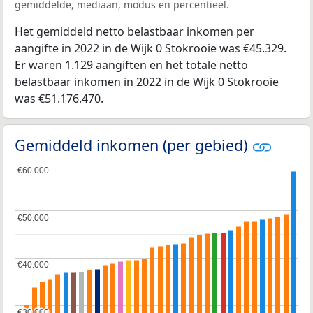
gemiddelde, mediaan, modus en percentieel.
Het gemiddeld netto belastbaar inkomen per
aangifte in 2022 in de Wijk 0 Stokrooie was €45.329.
Er waren 1.129 aangiften en het totale netto
belastbaar inkomen in 2022 in de Wijk 0 Stokrooie
was €51.176.470.
Gemiddeld inkomen (per gebied)
€60.000
€60.000
€50.000
€50.000
€40.000
€40.000
€30.000
€30.000