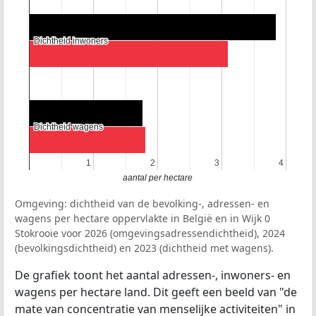
Dichtheid inwoners
Dichtheid inwoners
Dichtheid wagens
Dichtheid wagens
1
1
2
2
3
3
4
4
aantal per hectare
Omgeving: dichtheid van de bevolking-, adressen- en
wagens per hectare oppervlakte in België en in Wijk 0
Stokrooie voor 2026 (omgevingsadressendichtheid), 2024
(bevolkingsdichtheid) en 2023 (dichtheid met wagens).
De grafiek toont het aantal adressen-, inwoners- en
wagens per hectare land. Dit geeft een beeld van "de
mate van concentratie van menselijke activiteiten" in