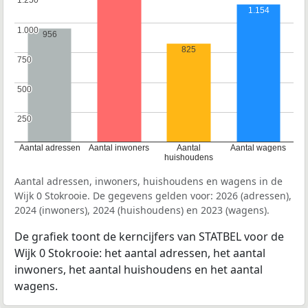
1.250
1.250
1.154
1.000
1.000
956
825
750
750
500
500
250
250
Aantal adressen
Aantal inwoners
Aantal
Aantal wagens
huishoudens
Aantal adressen, inwoners, huishoudens en wagens in de
Wijk 0 Stokrooie. De gegevens gelden voor: 2026 (adressen),
2024 (inwoners), 2024 (huishoudens) en 2023 (wagens).
De grafiek toont de kerncijfers van STATBEL voor de
Wijk 0 Stokrooie: het aantal adressen, het aantal
inwoners, het aantal huishoudens en het aantal
wagens.