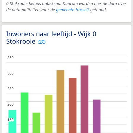
0 Stokrooie helaas onbekend. Daarom worden hier de data over
de nationaliteiten voor de
gemeente Hasselt
getoond.
Inwoners naar leeftijd - Wijk 0
Stokrooie
350
350
300
300
250
250
200
200
150
150