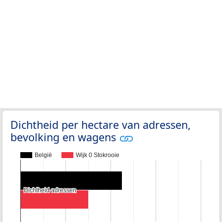
Dichtheid per hectare van adressen,
bevolking en wagens
België
Wijk 0 Stokrooie
Dichtheid adressen
Dichtheid adressen