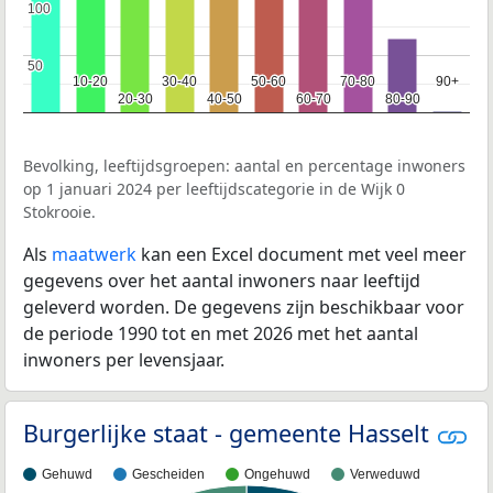
100
100
50
50
10-20
10-20
30-40
30-40
50-60
50-60
70-80
70-80
90+
90+
20-30
20-30
40-50
40-50
60-70
60-70
80-90
80-90
Bevolking, leeftijdsgroepen: aantal en percentage inwoners
op 1 januari 2024 per leeftijdscategorie in de Wijk 0
Stokrooie.
Als
maatwerk
kan een Excel document met veel meer
gegevens over het aantal inwoners naar leeftijd
geleverd worden. De gegevens zijn beschikbaar voor
de periode 1990 tot en met 2026 met het aantal
inwoners per levensjaar.
Burgerlijke staat - gemeente Hasselt
Gehuwd
Gescheiden
Ongehuwd
Verweduwd