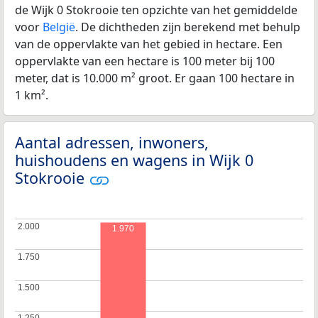
de Wijk 0 Stokrooie ten opzichte van het gemiddelde
voor
België
. De dichtheden zijn berekend met behulp
van de oppervlakte van het gebied in hectare. Een
oppervlakte van een hectare is 100 meter bij 100
meter, dat is 10.000 m² groot. Er gaan 100 hectare in
1 km².
Aantal adressen, inwoners,
huishoudens en wagens in Wijk 0
Stokrooie
2.000
2.000
1.970
1.750
1.750
1.500
1.500