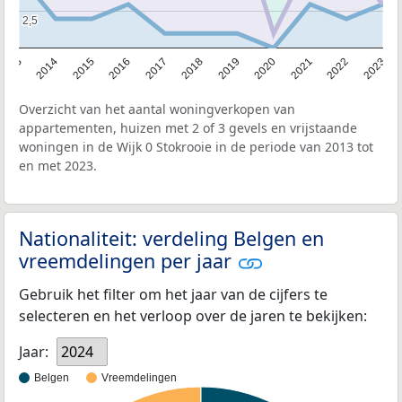
2,5
2,5
2013
2014
2015
2016
2017
2018
2019
2020
2021
2022
2023
Overzicht van het aantal woningverkopen van
appartementen, huizen met 2 of 3 gevels en vrijstaande
woningen in de Wijk 0 Stokrooie in de periode van 2013 tot
en met 2023.
Nationaliteit: verdeling Belgen en
vreemdelingen per jaar
Gebruik het filter om het jaar van de cijfers te
selecteren en het verloop over de jaren te bekijken:
Jaar:
2024
Belgen
Vreemdelingen