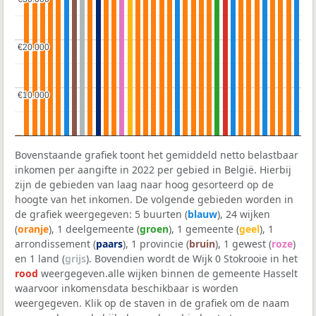
€20.000
€20.000
€10.000
€10.000
Bovenstaande grafiek toont het gemiddeld netto belastbaar
inkomen per aangifte in 2022 per gebied in België. Hierbij
zijn de gebieden van laag naar hoog gesorteerd op de
hoogte van het inkomen. De volgende gebieden worden in
de grafiek weergegeven: 5 buurten (
blauw
), 24 wijken
(
oranje
), 1 deelgemeente (
groen
), 1 gemeente (
geel
), 1
arrondissement (
paars
), 1 provincie (
bruin
), 1 gewest (
roze
)
en 1 land (
grijs
). Bovendien wordt de Wijk 0 Stokrooie in het
rood
weergegeven.alle wijken binnen de gemeente Hasselt
waarvoor inkomensdata beschikbaar is worden
weergegeven. Klik op de staven in de grafiek om de naam