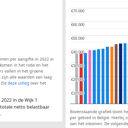
€70.000
€70.000
€60.000
€60.000
€50.000
€50.000
€40.000
€40.000
men per aangifte in 2022 in
 komen in het rode en het
€30.000
€30.000
s vallen in het groene
j zijn alle waarden van laag
€20.000
€20.000
 Zie
deze uitleg
over het
€10.000
€10.000
2022 in de Wijk 1
totale netto belastbaar
Bovenstaande grafiek toont h
.
per gebied in België. Hierbij
van het inkomen. De volgende