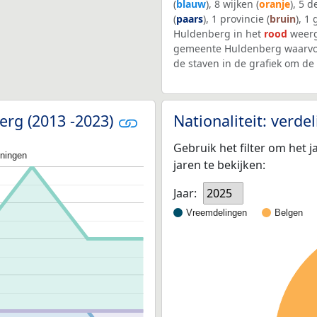
(
blauw
), 8 wijken (
oranje
), 5 
(
paars
), 1 provincie (
bruin
), 1
Huldenberg in het
rood
weerg
gemeente Huldenberg waarvoo
de staven in de grafiek om d
erg (2013 -2023)
Nationaliteit: verd
Gebruik het filter om het j
oningen
jaren te bekijken:
Jaar:
2025
Vreemdelingen
Belgen