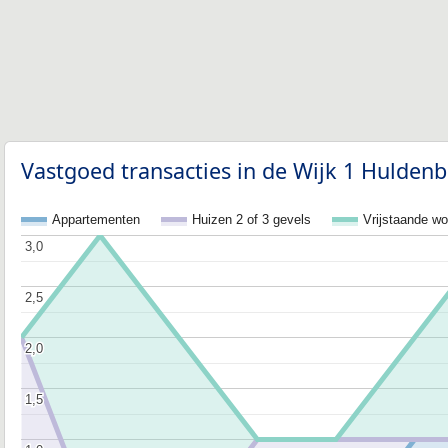
Vastgoed transacties in de Wijk 1 Huldenb
Appartementen
Huizen 2 of 3 gevels
Vrijstaande w
3,0
3,0
2,5
2,5
2,0
2,0
1,5
1,5