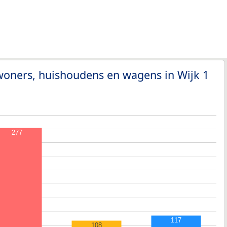
woners, huishoudens en wagens in Wijk 1
277
117
108