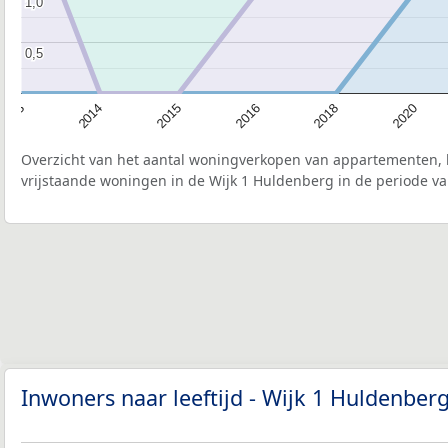
1,0
1,0
0,5
0,5
2013
2014
2015
2016
2018
2020
Overzicht van het aantal woningverkopen van appartementen, h
vrijstaande woningen in de Wijk 1 Huldenberg in de periode va
Inwoners naar leeftijd - Wijk 1 Huldenber