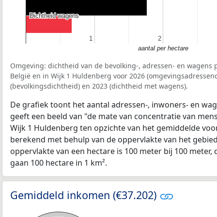
Dichtheid wagens
Dichtheid wagens
1
1
2
2
aantal per hectare
Omgeving: dichtheid van de bevolking-, adressen- en wagens p
België en in Wijk 1 Huldenberg voor 2026 (omgevingsadressend
(bevolkingsdichtheid) en 2023 (dichtheid met wagens).
De grafiek toont het aantal adressen-, inwoners- en wag
geeft een beeld van "de mate van concentratie van mensel
Wijk 1 Huldenberg ten opzichte van het gemiddelde voo
berekend met behulp van de oppervlakte van het gebied 
oppervlakte van een hectare is 100 meter bij 100 meter, d
gaan 100 hectare in 1 km².
Gemiddeld inkomen (€37.202)