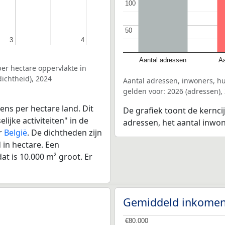
100
100
50
50
3
3
4
4
Aantal adressen
Aa
er hectare oppervlakte in
ichtheid), 2024
Aantal adressen, inwoners, h
gelden voor: 2026 (adressen),
ens per hectare land. Dit
De grafiek toont de kernci
ijke activiteiten" in de
adressen, het aantal inwo
r
België
. De dichtheden zijn
in hectare. Een
at is 10.000 m² groot. Er
Gemiddeld inkomen
€80.000
€80.000