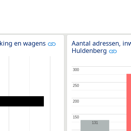
olking en wagens
Aantal adressen, in
Huldenberg
300
300
250
250
200
200
150
150
131