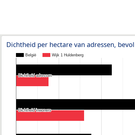
Dichtheid per hectare van adressen, bev
België
Wijk 1 Huldenberg
Dichtheid adressen
Dichtheid adressen
Dichtheid inwoners
Dichtheid inwoners