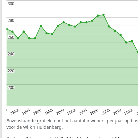
300
300
280
280
260
260
240
240
220
220
200
200
1990
1992
1994
1996
1998
2000
2002
2004
2006
2008
2010
2012
2
Bovenstaande grafiek toont het aantal inwoners per jaar op ba
voor de Wijk 1 Huldenberg.