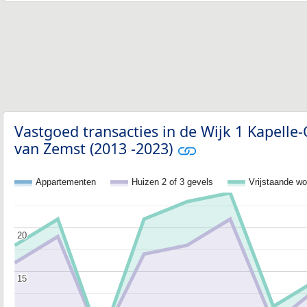
Vastgoed transacties in de Wijk 1 Kapell
van Zemst (2013 -2023)
Appartementen
Huizen 2 of 3 gevels
Vrijstaande w
20
20
15
15