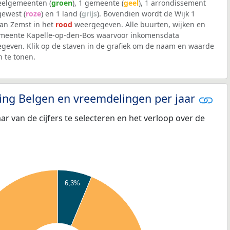
deelgemeenten (
groen
), 1 gemeente (
geel
), 1 arrondissement
 gewest (
roze
) en 1 land (
grijs
). Bovendien wordt de Wijk 1
an Zemst in het
rood
weergegeven. Alle buurten, wijken en
meente Kapelle-op-den-Bos waarvoor inkomensdata
geven. Klik op de staven in de grafiek om de naam en waarde
 te tonen.
eling Belgen en vreemdelingen per jaar
aar van de cijfers te selecteren en het verloop over de
6,3%