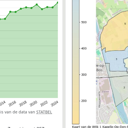
014
2016
2018
2020
2022
2024
sis van de data van
STATBEL