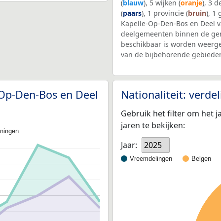
(
blauw
), 5 wijken (
oranje
), 3 
(
paars
), 1 provincie (
bruin
), 1
Kapelle-Op-Den-Bos en Deel v
deelgemeenten binnen de ge
beschikbaar is worden weerge
van de bijbehorende gebieden
e-Op-Den-Bos en Deel
Nationaliteit: verd
Gebruik het filter om het j
jaren te bekijken:
oningen
Jaar:
2025
Vreemdelingen
Belgen