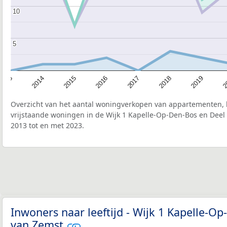
10
10
5
5
2015
2
2017
2014
2019
2016
2013
2018
Overzicht van het aantal woningverkopen van appartementen, h
vrijstaande woningen in de Wijk 1 Kapelle-Op-Den-Bos en Deel
2013 tot en met 2023.
Inwoners naar leeftijd - Wijk 1 Kapelle-O
van Zemst