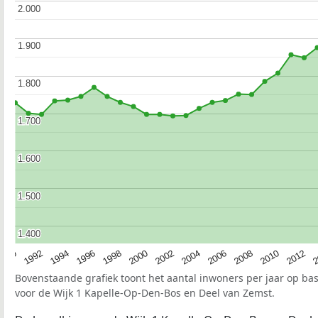
2.000
2.000
1.900
1.900
1.800
1.800
1.700
1.700
1.600
1.600
1.500
1.500
1.400
1.400
1990
1992
1994
1996
1998
2000
2002
2004
2006
2008
2010
2012
2
Bovenstaande grafiek toont het aantal inwoners per jaar op ba
voor de Wijk 1 Kapelle-Op-Den-Bos en Deel van Zemst.