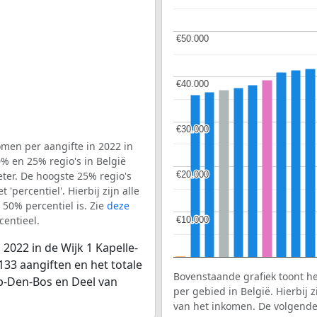
€50.000
€50.000
€40.000
€40.000
€30.000
€30.000
men per aangifte in 2022 in
% en 25% regio's in België
€20.000
€20.000
ter. De hoogste 25% regio's
'percentiel'. Hierbij zijn alle
50% percentiel is. Zie
deze
entieel.
€10.000
€10.000
2022 in de Wijk 1 Kapelle-
33 aangiften en het totale
Bovenstaande grafiek toont h
Op-Den-Bos en Deel van
per gebied in België. Hierbij
van het inkomen. De volgende