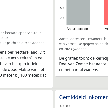
500
500
250
250
6
6
8
8
Aantal adressen
Aa
er hectare oppervlakte in
 2026
Aantal adressen, inwoners, h
2023 (dichtheid met wagens).
van Zemst. De gegevens gelden
en 2023 (wagens).
ens per hectare land. Dit
ijke activiteiten" in de
De grafiek toont de kernci
hte van het gemiddelde
Deel van Zemst: het aantal
n de oppervlakte van het
en het aantal wagens.
0 meter bij 100 meter, dat
Gemiddeld inkomen
€60.000
€60.000