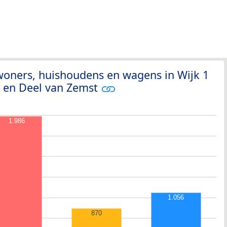
woners, huishoudens en wagens in Wijk 1
 en Deel van Zemst
1.986
1.056
870