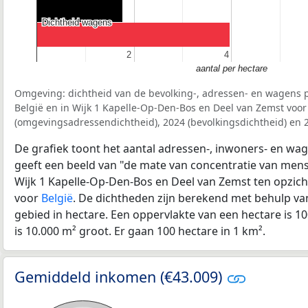
Dichtheid wagens
Dichtheid wagens
2
2
4
4
aantal per hectare
Omgeving: dichtheid van de bevolking-, adressen- en wagens p
België en in Wijk 1 Kapelle-Op-Den-Bos en Deel van Zemst voor
(omgevingsadressendichtheid), 2024 (bevolkingsdichtheid) en 
De grafiek toont het aantal adressen-, inwoners- en wag
geeft een beeld van "de mate van concentratie van mensel
Wijk 1 Kapelle-Op-Den-Bos en Deel van Zemst ten opzic
voor
België
. De dichtheden zijn berekend met behulp va
gebied in hectare. Een oppervlakte van een hectare is 10
is 10.000 m² groot. Er gaan 100 hectare in 1 km².
Gemiddeld inkomen (€43.009)