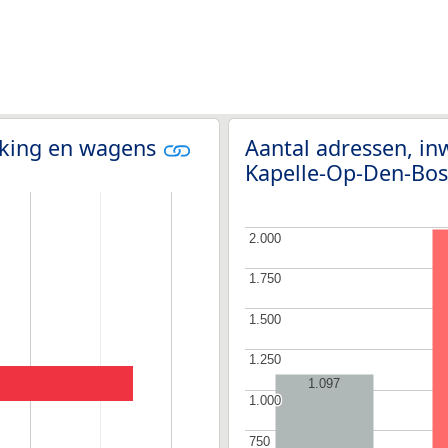
olking en wagens
Aantal adressen, in
Kapelle-Op-Den-Bos
2.000
2.000
1.750
1.750
1.500
1.500
1.250
1.250
1.097
1.000
1.000
750
750