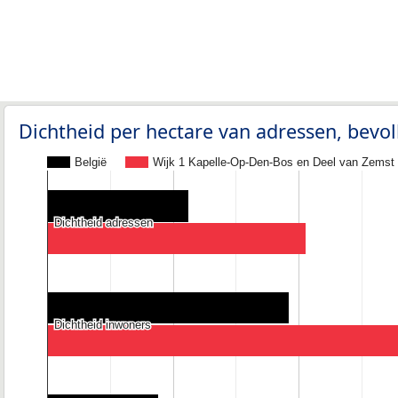
Dichtheid per hectare van adressen, bev
België
Wijk 1 Kapelle-Op-Den-Bos en Deel van Zemst
Dichtheid adressen
Dichtheid adressen
Dichtheid inwoners
Dichtheid inwoners