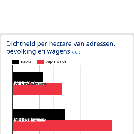
Dichtheid per hectare van adressen,
bevolking en wagens
België
Wijk 1 Marke
Dichtheid adressen
Dichtheid adressen
Dichtheid inwoners
Dichtheid inwoners