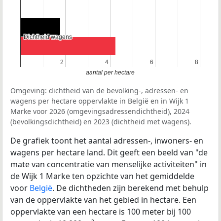
Dichtheid wagens
Dichtheid wagens
2
2
4
4
6
6
8
8
aantal per hectare
Omgeving: dichtheid van de bevolking-, adressen- en
wagens per hectare oppervlakte in België en in Wijk 1
Marke voor 2026 (omgevingsadressendichtheid), 2024
(bevolkingsdichtheid) en 2023 (dichtheid met wagens).
De grafiek toont het aantal adressen-, inwoners- en
wagens per hectare land. Dit geeft een beeld van "de
mate van concentratie van menselijke activiteiten" in
de Wijk 1 Marke ten opzichte van het gemiddelde
voor
België
. De dichtheden zijn berekend met behulp
van de oppervlakte van het gebied in hectare. Een
oppervlakte van een hectare is 100 meter bij 100