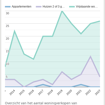
Appartementen
Huizen 2 of 3 g…
Vrijstaande wo…
30
30
25
25
20
20
15
15
10
10
5
5
2013
2014
2015
2016
2017
2018
2019
2020
2021
2022
2023
Overzicht van het aantal woningverkopen van