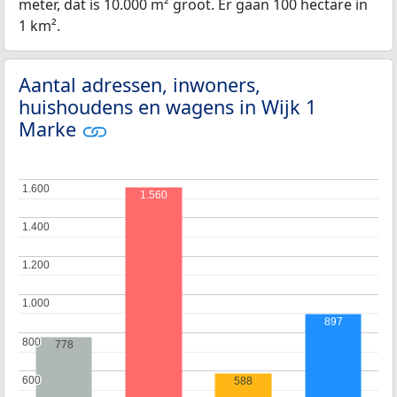
meter, dat is 10.000 m² groot. Er gaan 100 hectare in
1 km².
Aantal adressen, inwoners,
huishoudens en wagens in Wijk 1
Marke
1.600
1.600
1.560
1.400
1.400
1.200
1.200
1.000
1.000
897
800
800
778
600
600
588