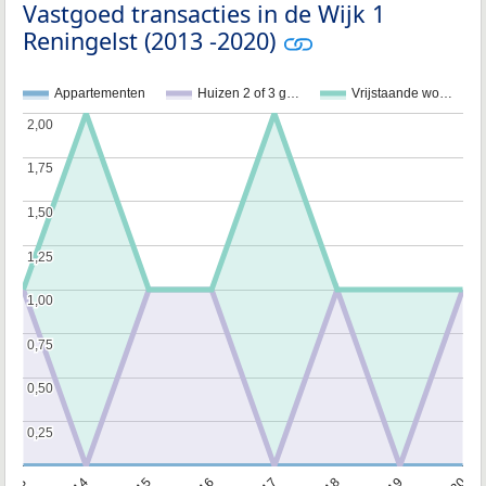
Vastgoed transacties in de Wijk 1
Reningelst (2013 -2020)
Appartementen
Huizen 2 of 3 g…
Vrijstaande wo…
2,00
2,00
1,75
1,75
1,50
1,50
1,25
1,25
1,00
1,00
0,75
0,75
0,50
0,50
0,25
0,25