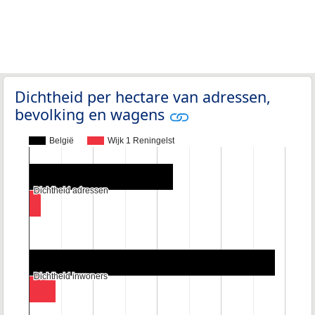
Dichtheid per hectare van adressen,
bevolking en wagens
België
Wijk 1 Reningelst
Dichtheid adressen
Dichtheid adressen
Dichtheid inwoners
Dichtheid inwoners