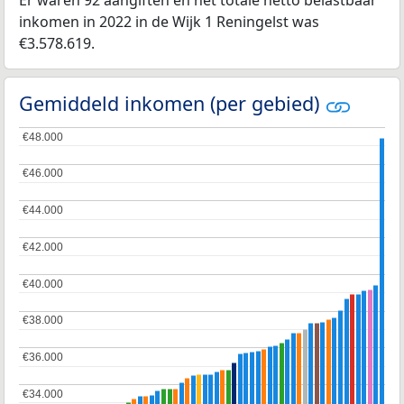
Er waren 92 aangiften en het totale netto belastbaar
inkomen in 2022 in de Wijk 1 Reningelst was
€3.578.619.
Gemiddeld inkomen (per gebied)
€48.000
€48.000
€46.000
€46.000
€44.000
€44.000
€42.000
€42.000
€40.000
€40.000
€38.000
€38.000
€36.000
€36.000
€34.000
€34.000