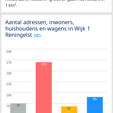
1 km².
Aantal adressen, inwoners,
huishoudens en wagens in Wijk 1
Reningelst
200
200
175
175
170
150
150
125
125
100
100
90
76
75
75
69