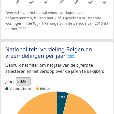
2013
2020
2019
2018
2017
2016
2015
2014
Overzicht van het aantal woningverkopen van
appartementen, huizen met 2 of 3 gevels en vrijstaande
woningen in de Wijk 1 Reningelst in de periode van 2013 tot
en met 2020.
Nationaliteit: verdeling Belgen en
vreemdelingen per jaar
Gebruik het filter om het jaar van de cijfers te
selecteren en het verloop over de jaren te bekijken:
Jaar:
2025
Vreemdelingen
Belgen
3,9%