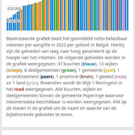
€32.000
€32.000
€30.000
€30.000
Bovenstaande grafiek toont het gemiddeld netto belastbaar
inkomen per aangifte in 2022 per gebied in België. Hierbij
zijn de gebieden van laag naar hoog gesorteerd op de
hoogte van het inkomen. De volgende gebieden worden in
de grafiek weergegeven: 37 buurten (
blauw
), 13 wijken
(
oranje
), 6 deelgemeenten (
groen
), 1 gemeente (
geel
), 1
arrondissement (
paars
), 1 provincie (
bruin
), 1 gewest (
roze
)
en 1 land (
grijs
). Bovendien wordt de Wijk 1 Reningelst in
het
rood
weergegeven. Alle buurten, wijken en
deelgemeenten binnen de gemeente Poperinge waarvoor
inkomensdata beschikbaar is worden weergegeven. Klik op
de staven in de grafiek om de naam en waarde van de
bijbehorende gebieden te tonen.