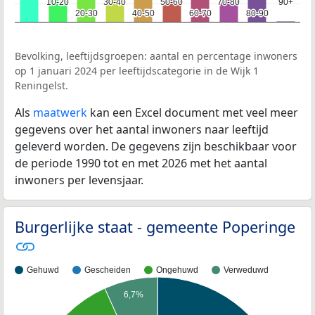
10-20
10-20
30-40
30-40
50-60
50-60
70-80
70-80
90+
90+
20-30
20-30
40-50
40-50
60-70
60-70
80-90
80-90
Bevolking, leeftijdsgroepen: aantal en percentage inwoners
op 1 januari 2024 per leeftijdscategorie in de Wijk 1
Reningelst.
Als
maatwerk
kan een Excel document met veel meer
gegevens over het aantal inwoners naar leeftijd
geleverd worden. De gegevens zijn beschikbaar voor
de periode 1990 tot en met 2026 met het aantal
inwoners per levensjaar.
Burgerlijke staat - gemeente Poperinge
Gehuwd
Gescheiden
Ongehuwd
Verweduwd
6,7%