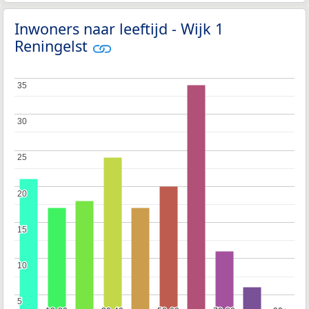
Inwoners naar leeftijd - Wijk 1
Reningelst
35
35
30
30
25
25
20
20
15
15
10
10
5
5