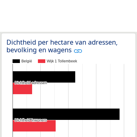
Dichtheid per hectare van adressen,
bevolking en wagens
België
Wijk 1 Tollembeek
Dichtheid adressen
Dichtheid adressen
Dichtheid inwoners
Dichtheid inwoners