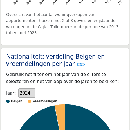
2013
2014
2015
2016
2017
2018
2019
2021
2022
2023
Overzicht van het aantal woningverkopen van
appartementen, huizen met 2 of 3 gevels en vrijstaande
woningen in de Wijk 1 Tollembeek in de periode van 2013
tot en met 2023.
Nationaliteit: verdeling Belgen en
vreemdelingen per jaar
Gebruik het filter om het jaar van de cijfers te
selecteren en het verloop over de jaren te bekijken:
Jaar:
2024
Belgen
Vreemdelingen