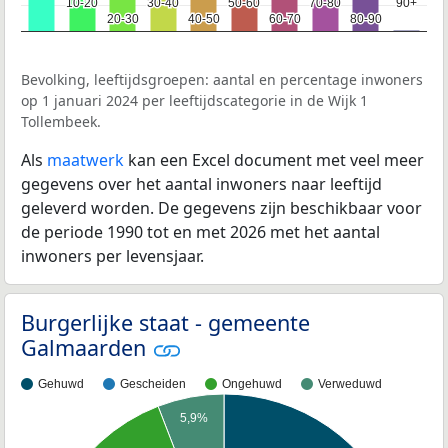
10-20
10-20
30-40
30-40
50-60
50-60
70-80
70-80
90+
90+
20-30
20-30
40-50
40-50
60-70
60-70
80-90
80-90
Bevolking, leeftijdsgroepen: aantal en percentage inwoners
op 1 januari 2024 per leeftijdscategorie in de Wijk 1
Tollembeek.
Als
maatwerk
kan een Excel document met veel meer
gegevens over het aantal inwoners naar leeftijd
geleverd worden. De gegevens zijn beschikbaar voor
de periode 1990 tot en met 2026 met het aantal
inwoners per levensjaar.
Burgerlijke staat - gemeente
Galmaarden
Gehuwd
Gescheiden
Ongehuwd
Verweduwd
5,9%