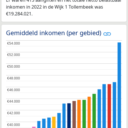
Er waren 415 aangiften en het totale netto belastbaar
inkomen in 2022 in de Wijk 1 Tollembeek was
€19.284.021.
Gemiddeld inkomen (per gebied)
€54.000
€54.000
€52.000
€52.000
€50.000
€50.000
€48.000
€48.000
€46.000
€46.000
€44.000
€44.000
€42.000
€42.000
€40.000
€40.000