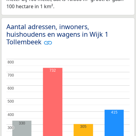
100 hectare in 1 km².
Aantal adressen, inwoners,
huishoudens en wagens in Wijk 1
Tollembeek
800
800
732
700
700
600
600
500
500
415
400
400
330
305
300
300