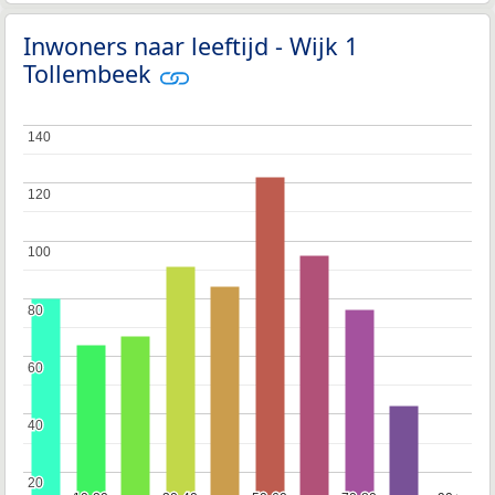
Inwoners naar leeftijd - Wijk 1
Tollembeek
140
140
120
120
100
100
80
80
60
60
40
40
20
20