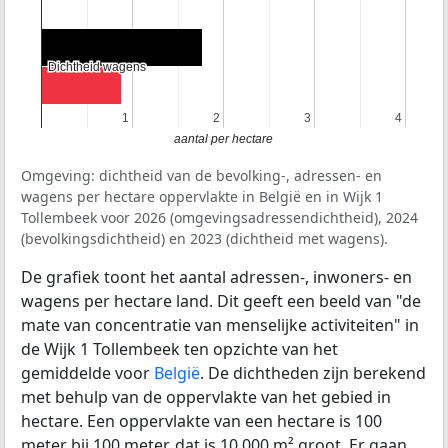
Dichtheid wagens
Dichtheid wagens
1
1
2
2
3
3
4
4
aantal per hectare
Omgeving: dichtheid van de bevolking-, adressen- en
wagens per hectare oppervlakte in België en in Wijk 1
Tollembeek voor 2026 (omgevingsadressendichtheid), 2024
(bevolkingsdichtheid) en 2023 (dichtheid met wagens).
De grafiek toont het aantal adressen-, inwoners- en
wagens per hectare land. Dit geeft een beeld van "de
mate van concentratie van menselijke activiteiten" in
de Wijk 1 Tollembeek ten opzichte van het
gemiddelde voor
België
. De dichtheden zijn berekend
met behulp van de oppervlakte van het gebied in
hectare. Een oppervlakte van een hectare is 100
meter bij 100 meter, dat is 10.000 m² groot. Er gaan