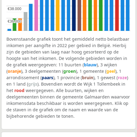
€38.000
€38.000
€36.000
€36.000
Bovenstaande grafiek toont het gemiddeld netto belastbaar
inkomen per aangifte in 2022 per gebied in België. Hierbij
zijn de gebieden van laag naar hoog gesorteerd op de
hoogte van het inkomen. De volgende gebieden worden in
de grafiek weergegeven: 11 buurten (
blauw
), 3 wijken
(
oranje
), 3 deelgemeenten (
groen
), 1 gemeente (
geel
), 1
arrondissement (
paars
), 1 provincie (
bruin
), 1 gewest (
roze
)
en 1 land (
grijs
). Bovendien wordt de Wijk 1 Tollembeek in
het
rood
weergegeven. Alle buurten, wijken en
deelgemeenten binnen de gemeente Galmaarden waarvoor
inkomensdata beschikbaar is worden weergegeven. Klik op
de staven in de grafiek om de naam en waarde van de
bijbehorende gebieden te tonen.