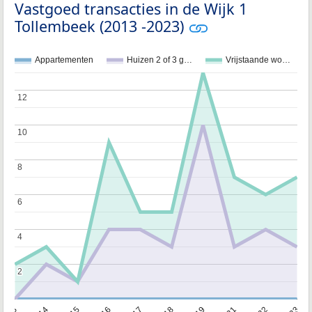
Vastgoed transacties in de Wijk 1
Tollembeek (2013 -2023)
Appartementen
Huizen 2 of 3 g…
Vrijstaande wo…
12
12
10
10
8
8
6
6
4
4
2
2