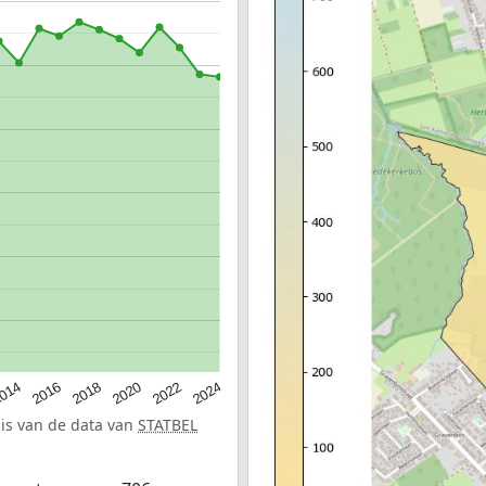
014
2016
2018
2020
2022
2024
sis van de data van
STATBEL