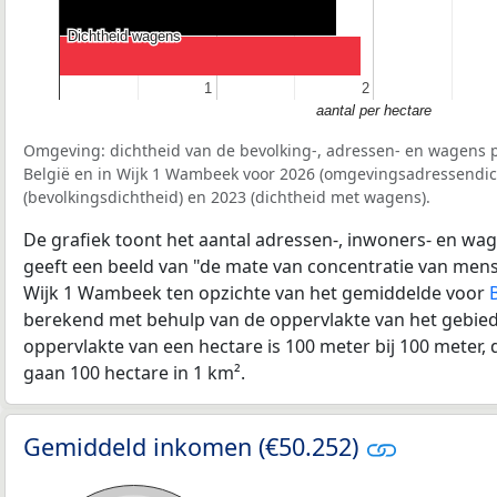
Dichtheid wagens
Dichtheid wagens
1
1
2
2
aantal per hectare
Omgeving: dichtheid van de bevolking-, adressen- en wagens p
België en in Wijk 1 Wambeek voor 2026 (omgevingsadressendic
(bevolkingsdichtheid) en 2023 (dichtheid met wagens).
De grafiek toont het aantal adressen-, inwoners- en wag
geeft een beeld van "de mate van concentratie van mensel
Wijk 1 Wambeek ten opzichte van het gemiddelde voor
berekend met behulp van de oppervlakte van het gebied 
oppervlakte van een hectare is 100 meter bij 100 meter, d
gaan 100 hectare in 1 km².
Gemiddeld inkomen (€50.252)