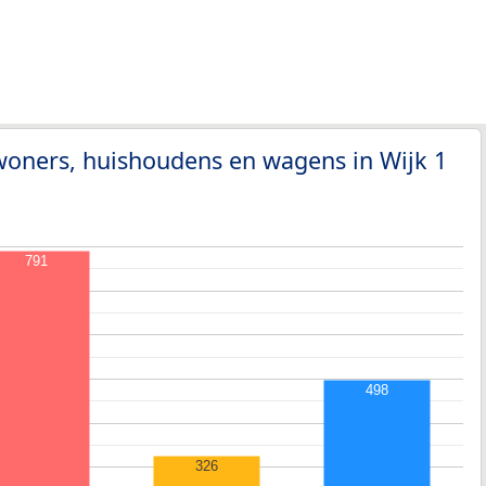
woners, huishoudens en wagens in Wijk 1
791
498
326