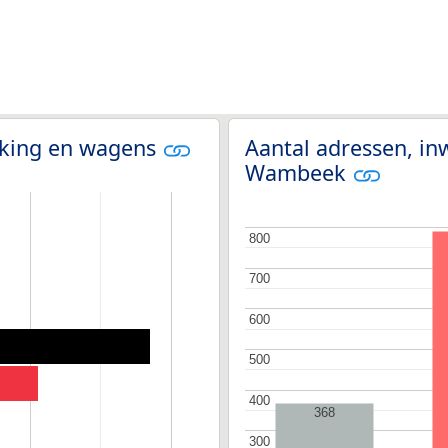
olking en wagens
Aantal adressen, in
Wambeek
800
800
700
700
600
600
500
500
400
400
368
300
300