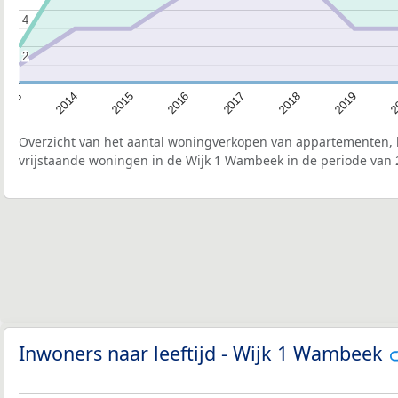
4
4
2
2
2015
2
2017
2014
2019
2016
2013
2018
Overzicht van het aantal woningverkopen van appartementen, h
vrijstaande woningen in de Wijk 1 Wambeek in de periode van 
Inwoners naar leeftijd - Wijk 1 Wambeek