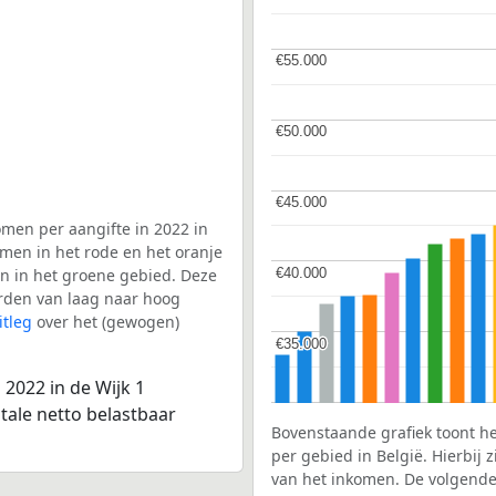
€55.000
€55.000
€50.000
€50.000
€45.000
€45.000
men per aangifte in 2022 in
men in het rode en het oranje
€40.000
€40.000
en in het groene gebied. Deze
aarden van laag naar hoog
itleg
over het (gewogen)
€35.000
€35.000
2022 in de Wijk 1
tale netto belastbaar
Bovenstaande grafiek toont h
per gebied in België. Hierbij
van het inkomen. De volgende