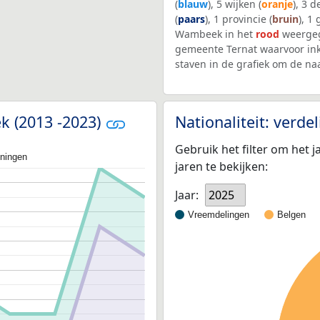
(
blauw
), 5 wijken (
oranje
), 3 
(
paars
), 1 provincie (
bruin
), 1
Wambeek in het
rood
weergeg
gemeente Ternat waarvoor in
staven in de grafiek om de n
k (2013 -2023)
Nationaliteit: verd
Gebruik het filter om het j
oningen
jaren te bekijken:
Jaar:
2025
Vreemdelingen
Belgen