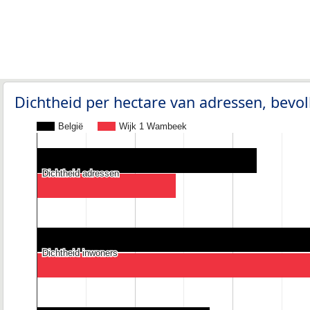
Dichtheid per hectare van adressen, bev
België
Wijk 1 Wambeek
Dichtheid adressen
Dichtheid adressen
Dichtheid inwoners
Dichtheid inwoners