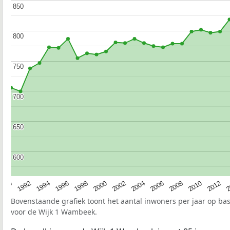
850
850
800
800
750
750
700
700
650
650
600
600
1990
1992
1994
1996
1998
2000
2002
2004
2006
2008
2010
2012
2
Bovenstaande grafiek toont het aantal inwoners per jaar op ba
voor de Wijk 1 Wambeek.