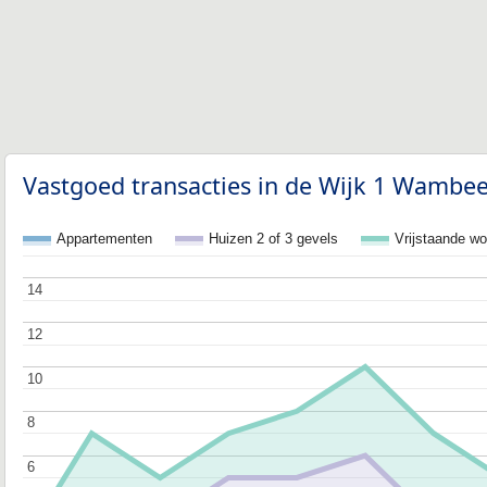
Vastgoed transacties in de Wijk 1 Wambee
Appartementen
Huizen 2 of 3 gevels
Vrijstaande w
14
14
12
12
10
10
8
8
6
6