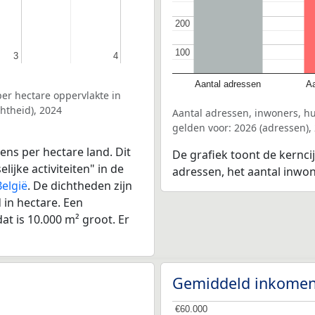
200
200
100
100
3
3
4
4
Aantal adressen
Aa
er hectare oppervlakte in
htheid), 2024
Aantal adressen, inwoners, 
gelden voor: 2026 (adressen),
ens per hectare land. Dit
De grafiek toont de kernci
ijke activiteiten" in de
adressen, het aantal inwo
België
. De dichtheden zijn
in hectare. Een
at is 10.000 m² groot. Er
Gemiddeld inkomen
€60.000
€60.000