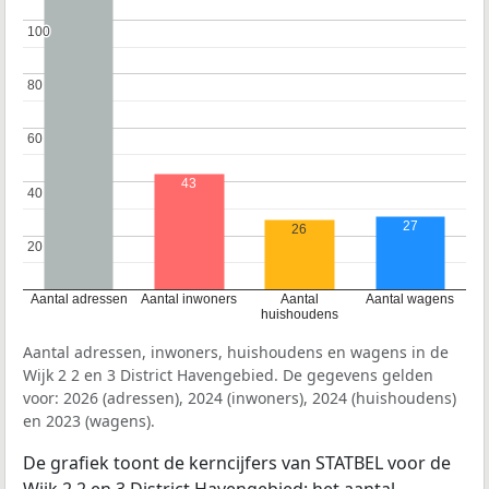
100
100
80
80
60
60
43
40
40
27
26
20
20
Aantal adressen
Aantal inwoners
Aantal
Aantal wagens
huishoudens
Aantal adressen, inwoners, huishoudens en wagens in de
Wijk 2 2 en 3 District Havengebied. De gegevens gelden
voor: 2026 (adressen), 2024 (inwoners), 2024 (huishoudens)
en 2023 (wagens).
De grafiek toont de kerncijfers van STATBEL voor de