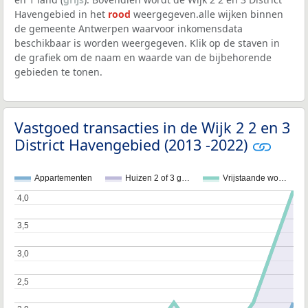
Havengebied in het
rood
weergegeven.alle wijken binnen
de gemeente Antwerpen waarvoor inkomensdata
beschikbaar is worden weergegeven. Klik op de staven in
de grafiek om de naam en waarde van de bijbehorende
gebieden te tonen.
Vastgoed transacties in de Wijk 2 2 en 3
District Havengebied (2013 -2022)
Appartementen
Huizen 2 of 3 g…
Vrijstaande wo…
4,0
4,0
3,5
3,5
3,0
3,0
2,5
2,5