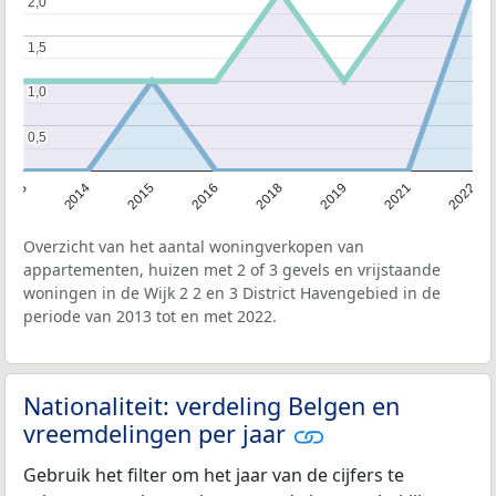
2,0
2,0
1,5
1,5
1,0
1,0
0,5
0,5
2013
2022
2021
2019
2018
2016
2015
2014
Overzicht van het aantal woningverkopen van
appartementen, huizen met 2 of 3 gevels en vrijstaande
woningen in de Wijk 2 2 en 3 District Havengebied in de
periode van 2013 tot en met 2022.
Nationaliteit: verdeling Belgen en
vreemdelingen per jaar
Gebruik het filter om het jaar van de cijfers te