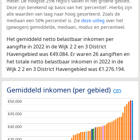
meter. De hoogste 25% regio's vallen in het groene gebied.
Deze zijn berekend op basis van het 'percentiel'. Hierbij zijn
alle waarden van laag naar hoog gesorteerd. Zoals de
mediaan een 50% percentiel is. Zie
deze uitleg
over het
(gewogen) gemiddelde, mediaan, modus en percentieel.
Het gemiddeld netto belastbaar inkomen per
aangifte in 2022 in de Wijk 2 2 en 3 District
Havengebied was €49.084. Er waren 26 aangiften en
het totale netto belastbaar inkomen in 2022 in de
Wijk 2 2 en 3 District Havengebied was €1.276.194.
Gemiddeld inkomen (per gebied)
€50.000
€50.000
€45.000
€45.000
€40.000
€40.000
€35.000
€35.000