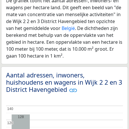
De grafiek toont het aantal adressen-, inwoners- en
wagens per hectare land. Dit geeft een beeld van "de
mate van concentratie van menselijke activiteiten" in
de Wijk 2 2 en 3 District Havengebied ten opzichte
van het gemiddelde voor
België
. De dichtheden zijn
berekend met behulp van de oppervlakte van het
gebied in hectare. Een oppervlakte van een hectare is
100 meter bij 100 meter, dat is 10.000 m² groot. Er
gaan 100 hectare in 1 km².
Aantal adressen, inwoners,
huishoudens en wagens in Wijk 2 2 en 3
District Havengebied
140
140
128
120
120