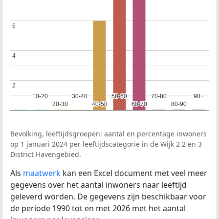
6
6
4
4
2
2
10-20
10-20
30-40
30-40
50-60
50-60
70-80
70-80
90+
90+
20-30
20-30
40-50
40-50
60-70
60-70
80-90
80-90
Bevolking, leeftijdsgroepen: aantal en percentage inwoners
op 1 januari 2024 per leeftijdscategorie in de Wijk 2 2 en 3
District Havengebied.
Als
maatwerk
kan een Excel document met veel meer
gegevens over het aantal inwoners naar leeftijd
geleverd worden. De gegevens zijn beschikbaar voor
de periode 1990 tot en met 2026 met het aantal