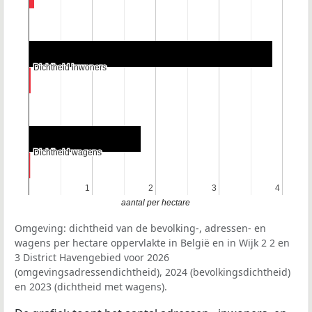
Dichtheid inwoners
Dichtheid inwoners
Dichtheid wagens
Dichtheid wagens
1
1
2
2
3
3
4
4
aantal per hectare
Omgeving: dichtheid van de bevolking-, adressen- en
wagens per hectare oppervlakte in België en in Wijk 2 2 en
3 District Havengebied voor 2026
(omgevingsadressendichtheid), 2024 (bevolkingsdichtheid)
en 2023 (dichtheid met wagens).