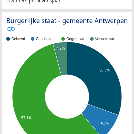
inwoners per levensjaar.
Burgerlijke staat - gemeente Antwerpen
Gehuwd
Gescheiden
Ongehuwd
Verweduwd
4,2%
30,5%
57,1%
8,2%