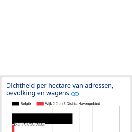
Dichtheid per hectare van adressen,
bevolking en wagens
België
Wijk 2 2 en 3 District Havengebied
Dichtheid adressen
Dichtheid adressen