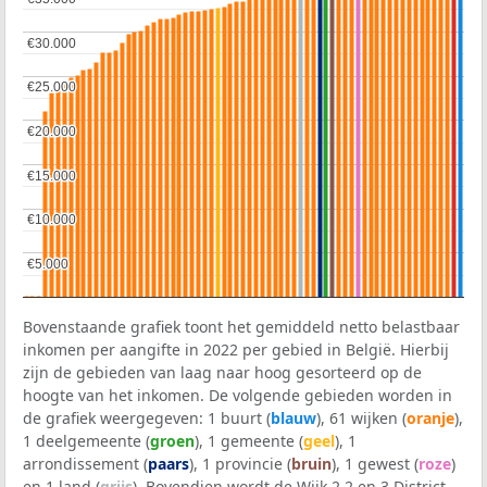
€30.000
€30.000
€25.000
€25.000
€20.000
€20.000
€15.000
€15.000
€10.000
€10.000
€5.000
€5.000
Bovenstaande grafiek toont het gemiddeld netto belastbaar
inkomen per aangifte in 2022 per gebied in België. Hierbij
zijn de gebieden van laag naar hoog gesorteerd op de
hoogte van het inkomen. De volgende gebieden worden in
de grafiek weergegeven: 1 buurt (
blauw
), 61 wijken (
oranje
),
1 deelgemeente (
groen
), 1 gemeente (
geel
), 1
arrondissement (
paars
), 1 provincie (
bruin
), 1 gewest (
roze
)
en 1 land (
grijs
). Bovendien wordt de Wijk 2 2 en 3 District