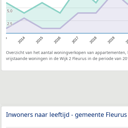
5,0
5,0
2,5
2,5
2015
2
2017
2014
2019
2016
2013
2018
Overzicht van het aantal woningverkopen van appartementen, h
vrijstaande woningen in de Wijk 2 Fleurus in de periode van 20
Inwoners naar leeftijd - gemeente Fleuru