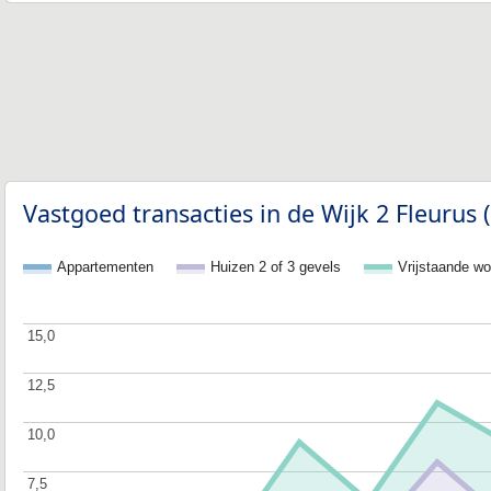
Vastgoed transacties in de Wijk 2 Fleurus 
Appartementen
Huizen 2 of 3 gevels
Vrijstaande w
15,0
15,0
12,5
12,5
10,0
10,0
7,5
7,5