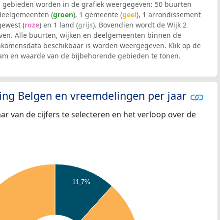
 gebieden worden in de grafiek weergegeven: 50 buurten
 deelgemeenten (
groen
), 1 gemeente (
geel
), 1 arrondissement
 gewest (
roze
) en 1 land (
grijs
). Bovendien wordt de Wijk 2
en. Alle buurten, wijken en deelgemeenten binnen de
nkomensdata beschikbaar is worden weergegeven. Klik op de
aam en waarde van de bijbehorende gebieden te tonen.
eling Belgen en vreemdelingen per jaar
aar van de cijfers te selecteren en het verloop over de
11,7%