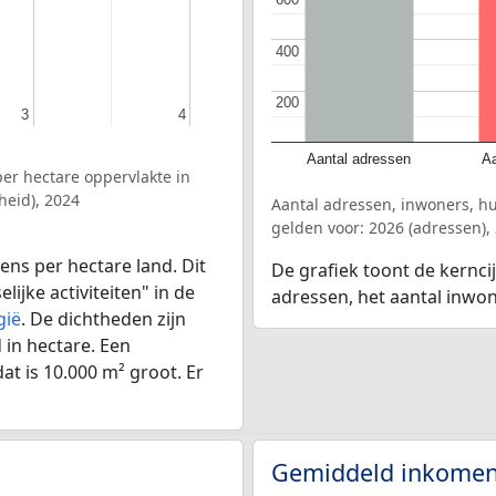
400
400
200
200
3
3
4
4
Aantal adressen
Aa
er hectare oppervlakte in
heid), 2024
Aantal adressen, inwoners, h
gelden voor: 2026 (adressen),
ens per hectare land. Dit
De grafiek toont de kerncij
ijke activiteiten" in de
adressen, het aantal inwo
gië
. De dichtheden zijn
in hectare. Een
at is 10.000 m² groot. Er
Gemiddeld inkomen