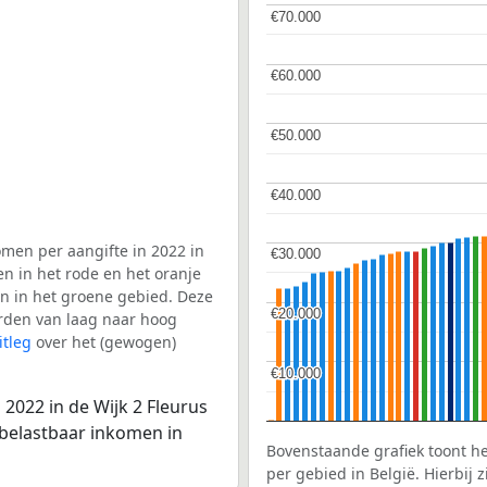
€70.000
€70.000
€60.000
€60.000
€50.000
€50.000
€40.000
€40.000
men per aangifte in 2022 in
€30.000
€30.000
en in het rode en het oranje
en in het groene gebied. Deze
€20.000
€20.000
aarden van laag naar hoog
itleg
over het (gewogen)
€10.000
€10.000
2022 in de Wijk 2 Fleurus
 belastbaar inkomen in
Bovenstaande grafiek toont h
per gebied in België. Hierbij