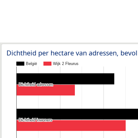
Dichtheid per hectare van adressen, bev
België
Wijk 2 Fleurus
Dichtheid adressen
Dichtheid adressen
Dichtheid inwoners
Dichtheid inwoners