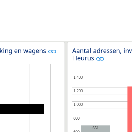
olking en wagens
Aantal adressen, in
Fleurus
1.400
1.400
1.200
1.200
1.000
1.000
800
800
651
600
600