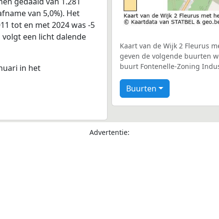
onen gedaald van 1.281
 afname van 5,0%). Het
011 tot en met 2024 was -5
 volgt een licht dalende
Kaart van de Wijk 2 Fleurus me
geven de volgende buurten wee
buurt Fontenelle-Zoning Indust
nuari in het
Buurten
Advertentie: