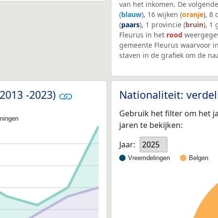
van het inkomen. De volgende
(
blauw
), 16 wijken (
oranje
), 8
(
paars
), 1 provincie (
bruin
), 1
Fleurus in het
rood
weergegev
gemeente Fleurus waarvoor i
staven in de grafiek om de n
(2013 -2023)
Nationaliteit: verd
Gebruik het filter om het j
oningen
jaren te bekijken:
Jaar:
2025
Vreemdelingen
Belgen