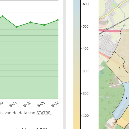
20
2022
2024
2021
2023
sis van de data van
STATBEL