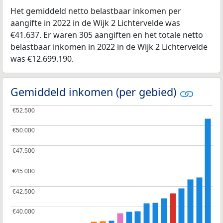
Het gemiddeld netto belastbaar inkomen per
aangifte in 2022 in de Wijk 2 Lichtervelde was
€41.637. Er waren 305 aangiften en het totale netto
belastbaar inkomen in 2022 in de Wijk 2 Lichtervelde
was €12.699.190.
Gemiddeld inkomen (per gebied)
€52.500
€52.500
€50.000
€50.000
€47.500
€47.500
€45.000
€45.000
€42.500
€42.500
€40.000
€40.000