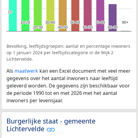
20
20
10-20
10-20
30-40
30-40
50-60
50-60
70-80
70-80
90+
90+
20-30
20-30
40-50
40-50
60-70
60-70
80-90
80-90
Bevolking, leeftijdsgroepen: aantal en percentage inwoners
op 1 januari 2024 per leeftijdscategorie in de Wijk 2
Lichtervelde.
Als
maatwerk
kan een Excel document met veel meer
gegevens over het aantal inwoners naar leeftijd
geleverd worden. De gegevens zijn beschikbaar voor
de periode 1990 tot en met 2026 met het aantal
inwoners per levensjaar.
Burgerlijke staat - gemeente
Lichtervelde