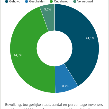
Gehuwd
Gescheiden
Ongehuwd
Verweduwd
5,5%
41,1%
44,8%
8,7%
Bevolking, burgerlijke staat: aantal en percentage inwoners