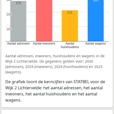
295
275
211
200
200
100
100
Aantal adressen
Aantal inwoners
Aantal
Aantal wagens
huishoudens
Aantal adressen, inwoners, huishoudens en wagens in de
Wijk 2 Lichtervelde. De gegevens gelden voor: 2026
(adressen), 2024 (inwoners), 2024 (huishoudens) en 2023
(wagens).
De grafiek toont de kerncijfers van STATBEL voor de
Wijk 2 Lichtervelde: het aantal adressen, het aantal
inwoners, het aantal huishoudens en het aantal
wagens.