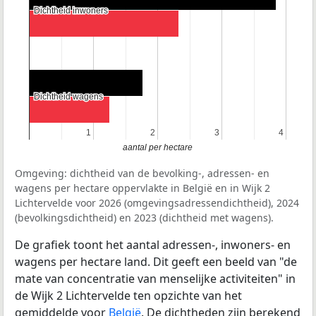
Dichtheid inwoners
Dichtheid inwoners
Dichtheid wagens
Dichtheid wagens
1
1
2
2
3
3
4
4
aantal per hectare
Omgeving: dichtheid van de bevolking-, adressen- en
wagens per hectare oppervlakte in België en in Wijk 2
Lichtervelde voor 2026 (omgevingsadressendichtheid), 2024
(bevolkingsdichtheid) en 2023 (dichtheid met wagens).
De grafiek toont het aantal adressen-, inwoners- en
wagens per hectare land. Dit geeft een beeld van "de
mate van concentratie van menselijke activiteiten" in
de Wijk 2 Lichtervelde ten opzichte van het
gemiddelde voor
België
. De dichtheden zijn berekend