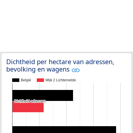
Dichtheid per hectare van adressen,
bevolking en wagens
België
Wijk 2 Lichtervelde
Dichtheid adressen
Dichtheid adressen