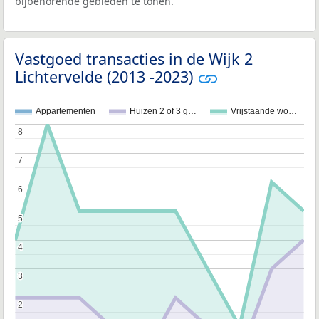
bijbehorende gebieden te tonen.
Vastgoed transacties in de Wijk 2
Lichtervelde (2013 -2023)
Appartementen
Huizen 2 of 3 g…
Vrijstaande wo…
8
8
7
7
6
6
5
5
4
4
3
3
2
2