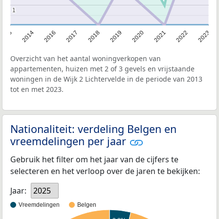
1
1
2013
2014
2016
2017
2018
2019
2020
2021
2022
2023
Overzicht van het aantal woningverkopen van
appartementen, huizen met 2 of 3 gevels en vrijstaande
woningen in de Wijk 2 Lichtervelde in de periode van 2013
tot en met 2023.
Nationaliteit: verdeling Belgen en
vreemdelingen per jaar
Gebruik het filter om het jaar van de cijfers te
selecteren en het verloop over de jaren te bekijken:
Jaar:
2025
Vreemdelingen
Belgen