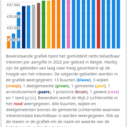
€37.500
€37.500
€35.000
€35.000
€32.500
€32.500
€30.000
€30.000
Bovenstaande grafiek toont het gemiddeld netto belastbaar
inkomen per aangifte in 2022 per gebied in België. Hierbij
zijn de gebieden van laag naar hoog gesorteerd op de
hoogte van het inkomen. De volgende gebieden worden in
de grafiek weergegeven: 13 buurten (
blauw
), 3 wijken
(
oranje
), 1 deelgemeente (
groen
), 1 gemeente (
geel
), 1
arrondissement (
paars
), 1 provincie (
bruin
), 1 gewest (
roze
)
en 1 land (
grijs
). Bovendien wordt de Wijk 2 Lichtervelde in
het
rood
weergegeven. Alle buurten, wijken en
deelgemeenten binnen de gemeente Lichtervelde waarvoor
inkomensdata beschikbaar is worden weergegeven. Klik op
de staven in de grafiek om de naam en waarde van de