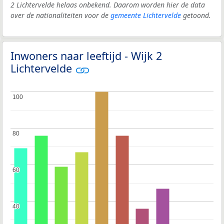
2 Lichtervelde helaas onbekend. Daarom worden hier de data
over de nationaliteiten voor de
gemeente Lichtervelde
getoond.
Inwoners naar leeftijd - Wijk 2
Lichtervelde
100
100
80
80
60
60
40
40