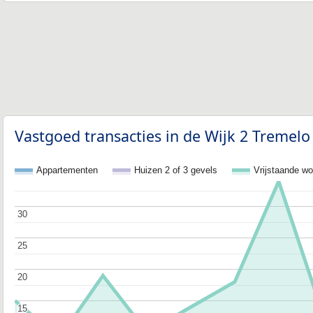
Vastgoed transacties in de Wijk 2 Tremelo
Appartementen
Huizen 2 of 3 gevels
Vrijstaande w
30
30
25
25
20
20
15
15