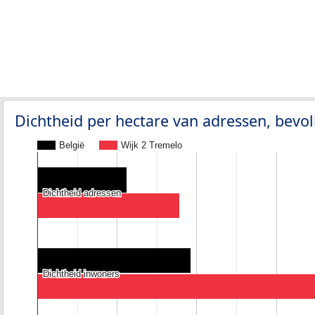
Dichtheid per hectare van adressen, bev
België
Wijk 2 Tremelo
Dichtheid adressen
Dichtheid adressen
Dichtheid inwoners
Dichtheid inwoners