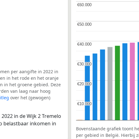
€60.000
€60.000
€50.000
€50.000
€40.000
€40.000
€30.000
€30.000
men per aangifte in 2022 in
en in het rode en het oranje
€20.000
€20.000
en in het groene gebied. Deze
aarden van laag naar hoog
itleg
over het (gewogen)
€10.000
€10.000
 2022 in de Wijk 2 Tremelo
to belastbaar inkomen in
Bovenstaande grafiek toont h
per gebied in België. Hierbij