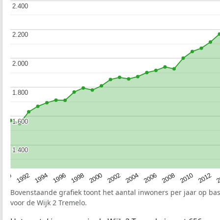
2.400
2.400
2.200
2.200
2.000
2.000
1.800
1.800
1.600
1.600
1.400
1.400
1990
1992
1994
1996
1998
2000
2002
2004
2006
2008
2010
2012
2
Bovenstaande grafiek toont het aantal inwoners per jaar op ba
voor de Wijk 2 Tremelo.