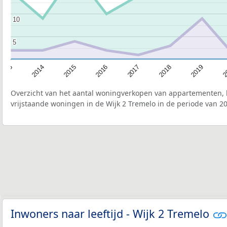
10
10
5
5
2015
2
2017
2014
2019
2016
2013
2018
Overzicht van het aantal woningverkopen van appartementen, h
vrijstaande woningen in de Wijk 2 Tremelo in de periode van 20
Inwoners naar leeftijd - Wijk 2 Tremelo