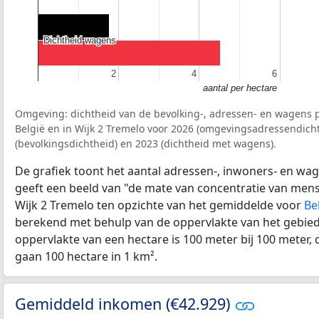
Dichtheid wagens
Dichtheid wagens
2
2
4
4
6
6
aantal per hectare
Omgeving: dichtheid van de bevolking-, adressen- en wagens p
België en in Wijk 2 Tremelo voor 2026 (omgevingsadressendicht
(bevolkingsdichtheid) en 2023 (dichtheid met wagens).
De grafiek toont het aantal adressen-, inwoners- en wag
geeft een beeld van "de mate van concentratie van mensel
Wijk 2 Tremelo ten opzichte van het gemiddelde voor
Be
berekend met behulp van de oppervlakte van het gebied 
oppervlakte van een hectare is 100 meter bij 100 meter, d
gaan 100 hectare in 1 km².
Gemiddeld inkomen (€42.929)