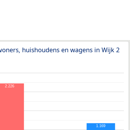
woners, huishoudens en wagens in Wijk 2
2.226
1.169