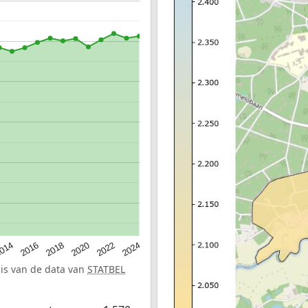
014
2016
2018
2020
2022
2024
sis van de data van
STATBEL