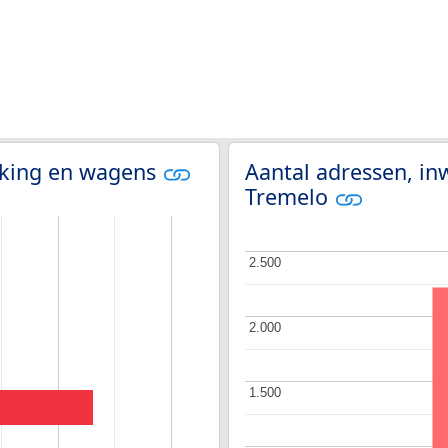
olking en wagens
Aantal adressen, in
Tremelo
2.500
2.500
2.000
2.000
1.500
1.500