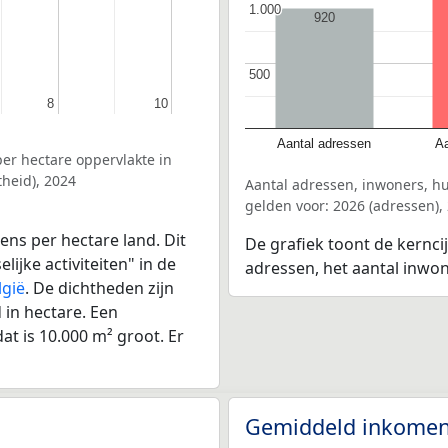
1.000
1.000
920
500
500
8
8
10
10
Aantal adressen
Aa
er hectare oppervlakte in
heid), 2024
Aantal adressen, inwoners, h
gelden voor: 2026 (adressen),
ens per hectare land. Dit
De grafiek toont de kernci
ijke activiteiten" in de
adressen, het aantal inwo
lgië
. De dichtheden zijn
in hectare. Een
at is 10.000 m² groot. Er
Gemiddeld inkomen