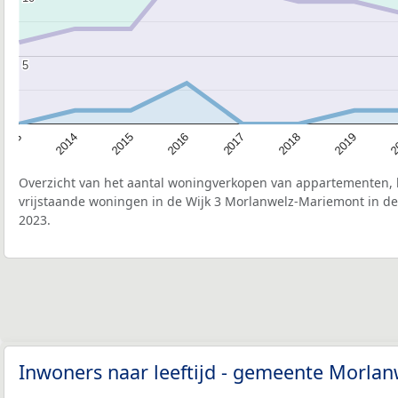
5
5
2015
2
2017
2014
2019
2016
2013
2018
Overzicht van het aantal woningverkopen van appartementen, h
vrijstaande woningen in de Wijk 3 Morlanwelz-Mariemont in de
2023.
Inwoners naar leeftijd - gemeente Morla