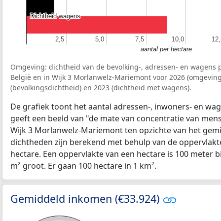
Dichtheid wagens
Dichtheid wagens
2,5
2,5
5,0
5,0
7,5
7,5
10,0
10,0
12,
12,
aantal per hectare
Omgeving: dichtheid van de bevolking-, adressen- en wagens p
België en in Wijk 3 Morlanwelz-Mariemont voor 2026 (omgevin
(bevolkingsdichtheid) en 2023 (dichtheid met wagens).
De grafiek toont het aantal adressen-, inwoners- en wag
geeft een beeld van "de mate van concentratie van mensel
Wijk 3 Morlanwelz-Mariemont ten opzichte van het gem
dichtheden zijn berekend met behulp van de oppervlakte
hectare. Een oppervlakte van een hectare is 100 meter bij
m² groot. Er gaan 100 hectare in 1 km².
Gemiddeld inkomen (€33.924)