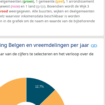
deelgemeenten (
groen
), 1 gemeente (
geel
), 1 arrondissement
 gewest (
roze
) en 1 land (
grijs
). Bovendien wordt de Wijk 3
t
rood
weergegeven. Alle buurten, wijken en deelgemeenten
lz waarvoor inkomensdata beschikbaar is worden
en in de grafiek om de naam en waarde van de bijbehorende
eling Belgen en vreemdelingen per jaar
aar van de cijfers te selecteren en het verloop over de
12,7%