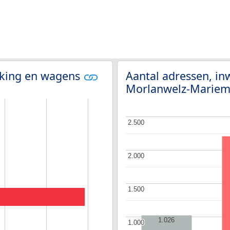
olking en wagens
Aantal adressen, in
Morlanwelz-Marie
2.500
2.500
2.000
2.000
1.500
1.500
1.026
1.000
1.000