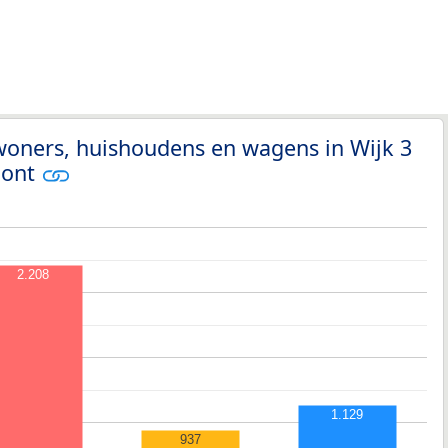
woners, huishoudens en wagens in Wijk 3
mont
2.208
1.129
937