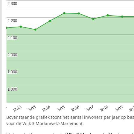
2.300
2.300
2.200
2.200
2.100
2.100
2.000
2.000
1.900
1.900
1.800
1.800
2015
20
2012
2017
2014
2019
2011
2016
2013
2018
Bovenstaande grafiek toont het aantal inwoners per jaar op ba
voor de Wijk 3 Morlanwelz-Mariemont.