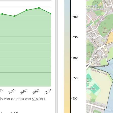
20
2022
2024
2021
2023
sis van de data van
STATBEL