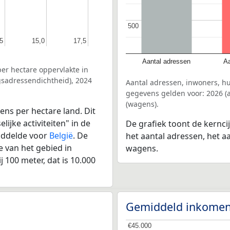
500
500
5
5
15,0
15,0
17,5
17,5
Aantal adressen
Aa
er hectare oppervlakte in
gsadressendichtheid), 2024
Aantal adressen, inwoners, h
gegevens gelden voor: 2026 (a
(wagens).
ens per hectare land. Dit
ijke activiteiten" in de
De grafiek toont de kernc
iddelde voor
België
. De
het aantal adressen, het a
 van het gebied in
wagens.
 100 meter, dat is 10.000
Gemiddeld inkomen
€45.000
€45.000