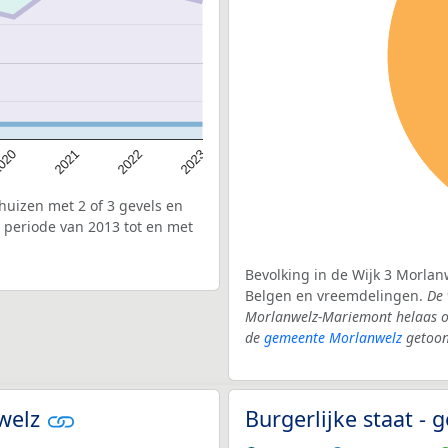
020
2022
2021
2023
uizen met 2 of 3 gevels en
 periode van 2013 tot en met
Bevolking in de Wijk 3 Morlan
Belgen en vreemdelingen.
De 
Morlanwelz-Mariemont helaas on
de
gemeente Morlanwelz
getoon
nwelz
Burgerlijke staat 