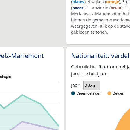
(
blauw
), 9 wijken (
oranje
), 3 
(
paars
), 1 provincie (
bruin
), 1
Morlanwelz-Mariemont in he
binnen de gemeente Morlanwe
weergegeven. Klik op de stav
gebieden te tonen.
nwelz-Mariemont
Nationaliteit: verd
Gebruik het filter om het j
jaren te bekijken:
oningen
Jaar:
2025
Vreemdelingen
Belgen