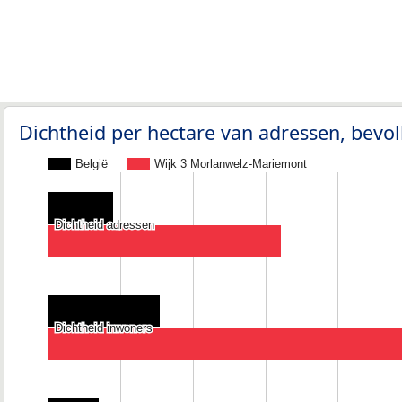
Dichtheid per hectare van adressen, bev
België
Wijk 3 Morlanwelz-Mariemont
Dichtheid adressen
Dichtheid adressen
Dichtheid inwoners
Dichtheid inwoners