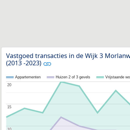
Vastgoed transacties in de Wijk 3 Morla
(2013 -2023)
Appartementen
Huizen 2 of 3 gevels
Vrijstaande w
20
20
15
15
10
10