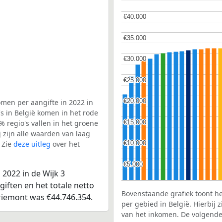
€40.000
€40.000
€35.000
€35.000
€30.000
€30.000
€25.000
€25.000
€20.000
€20.000
men per aangifte in 2022 in
s in België komen in het rode
€15.000
€15.000
 regio's vallen in het groene
j zijn alle waarden van laag
 Zie
deze uitleg
over het
€10.000
€10.000
€5.000
€5.000
2022 in de Wijk 3
iften en het totale netto
Bovenstaande grafiek toont h
riemont was €44.746.354.
per gebied in België. Hierbij
van het inkomen. De volgende