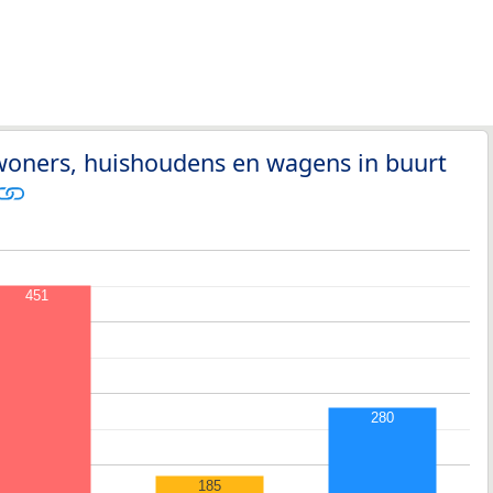
woners, huishoudens en wagens in buurt
451
280
185