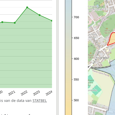
20
2022
2024
2021
2023
sis van de data van
STATBEL