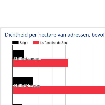
Dichtheid per hectare van adressen, bev
België
La Fontaine de Spa
Dichtheid adressen
Dichtheid adressen
Dichtheid inwoners
Dichtheid inwoners