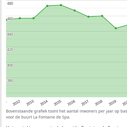
480
480
460
460
440
440
420
420
400
400
380
380
2015
20
2012
2017
2014
2019
2011
2016
2013
2018
Bovenstaande grafiek toont het aantal inwoners per jaar op ba
voor de buurt La Fontaine de Spa.