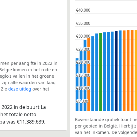
€40.000
€40.000
€35.000
€35.000
€30.000
€30.000
€25.000
€25.000
€20.000
€20.000
men per aangifte in 2022 in
 België komen in het rode en
€15.000
€15.000
gio's vallen in het groene
j zijn alle waarden van laag
 Zie
deze uitleg
over het
€10.000
€10.000
€5.000
€5.000
 2022 in de buurt La
het totale netto
Bovenstaande grafiek toont h
Spa was €11.389.639.
per gebied in België. Hierbij
van het inkomen. De volgende