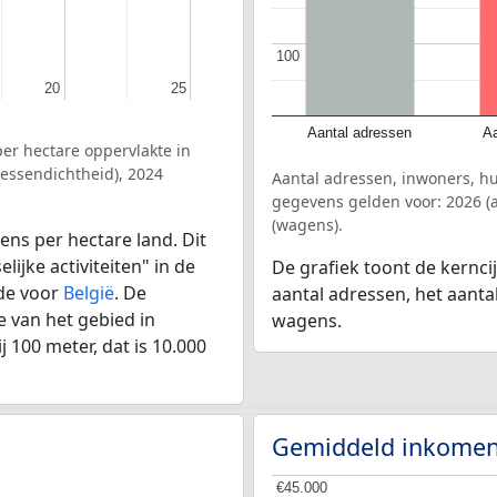
100
100
20
20
25
25
Aantal adressen
Aa
er hectare oppervlakte in
essendichtheid), 2024
Aantal adressen, inwoners, h
gegevens gelden voor: 2026 (a
(wagens).
ens per hectare land. Dit
ijke activiteiten" in de
De grafiek toont de kernci
lde voor
België
. De
aantal adressen, het aanta
 van het gebied in
wagens.
 100 meter, dat is 10.000
Gemiddeld inkomen
€45.000
€45.000