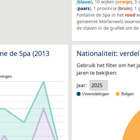
(
blauw
), 10 wijken (
oranje
), 3
(
paars
), 1 provincie (
bruin
), 1
Fontaine de Spa in het
rood
we
gemeente Morlanwelz waarvoo
de staven in de grafiek om d
ine de Spa (2013
Nationaliteit: verd
Gebruik het filter om het j
jaren te bekijken:
oningen
Jaar:
2025
Vreemdelingen
Belgen