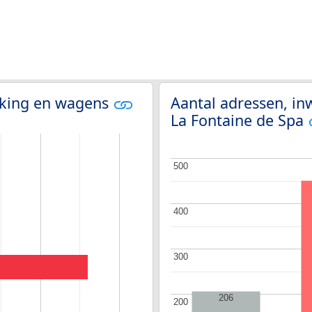
olking en wagens
Aantal adressen, in
La Fontaine de Spa
500
500
400
400
300
300
206
200
200