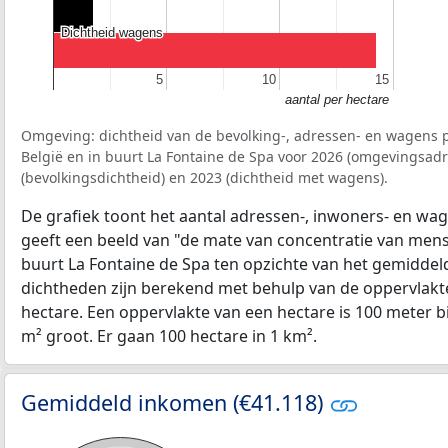
Dichtheid wagens
Dichtheid wagens
5
5
10
10
15
15
aantal per hectare
Omgeving: dichtheid van de bevolking-, adressen- en wagens p
België en in buurt La Fontaine de Spa voor 2026 (omgevingsadr
(bevolkingsdichtheid) en 2023 (dichtheid met wagens).
De grafiek toont het aantal adressen-, inwoners- en wag
geeft een beeld van "de mate van concentratie van mensel
buurt La Fontaine de Spa ten opzichte van het gemidde
dichtheden zijn berekend met behulp van de oppervlakte
hectare. Een oppervlakte van een hectare is 100 meter bij
m² groot. Er gaan 100 hectare in 1 km².
Gemiddeld inkomen (€41.118)