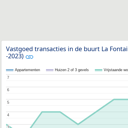
Vastgoed transacties in de buurt La Fonta
-2023)
Appartementen
Huizen 2 of 3 gevels
Vrijstaande w
7
7
6
6
5
5
4
4
3
3