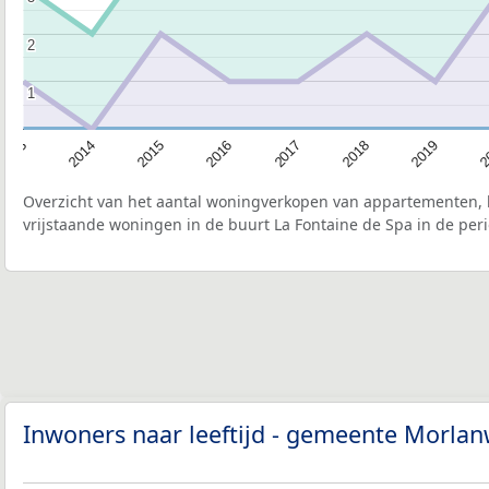
2
2
1
1
2015
2
2017
2014
2019
2016
2013
2018
Overzicht van het aantal woningverkopen van appartementen, h
vrijstaande woningen in de buurt La Fontaine de Spa in de per
Inwoners naar leeftijd - gemeente Morla