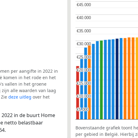
€45.000
€45.000
€40.000
€40.000
€35.000
€35.000
€30.000
€30.000
€25.000
€25.000
€20.000
€20.000
men per aangifte in 2022 in
ië komen in het rode en het
€15.000
€15.000
s vallen in het groene
j zijn alle waarden van laag
 Zie
deze uitleg
over het
€10.000
€10.000
€5.000
€5.000
n 2022 in de buurt Home
le netto belastbaar
Bovenstaande grafiek toont h
64.
per gebied in België. Hierbij