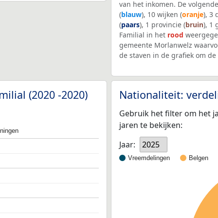
van het inkomen. De volgende
(
blauw
), 10 wijken (
oranje
), 3
(
paars
), 1 provincie (
bruin
), 1
Familial in het
rood
weergegev
gemeente Morlanwelz waarvoo
de staven in de grafiek om d
ilial (2020 -2020)
Nationaliteit: verd
Gebruik het filter om het j
jaren te bekijken:
oningen
Jaar:
2025
Vreemdelingen
Belgen