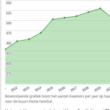
550
550
525
525
500
500
475
475
450
450
425
425
400
400
375
375
2015
20
2012
2017
2014
2019
2011
2016
2013
2018
Bovenstaande grafiek toont het aantal inwoners per jaar op ba
voor de buurt Home Familial.