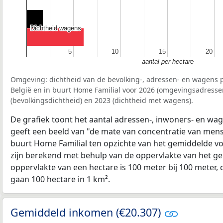
Dichtheid wagens
Dichtheid wagens
5
5
10
10
15
15
20
20
aantal per hectare
Omgeving: dichtheid van de bevolking-, adressen- en wagens p
België en in buurt Home Familial voor 2026 (omgevingsadresse
(bevolkingsdichtheid) en 2023 (dichtheid met wagens).
De grafiek toont het aantal adressen-, inwoners- en wag
geeft een beeld van "de mate van concentratie van mensel
buurt Home Familial ten opzichte van het gemiddelde v
zijn berekend met behulp van de oppervlakte van het ge
oppervlakte van een hectare is 100 meter bij 100 meter, d
gaan 100 hectare in 1 km².
Gemiddeld inkomen (€20.307)