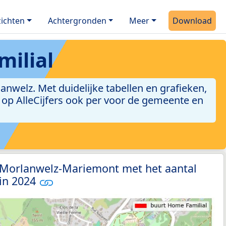
ichten
Achtergronden
Meer
Download
ilial
nwelz. Met duidelijke tabellen en grafieken,
jn op AlleCijfers ook per voor de gemeente en
3 Morlanwelz-Mariemont met het aantal
 in 2024