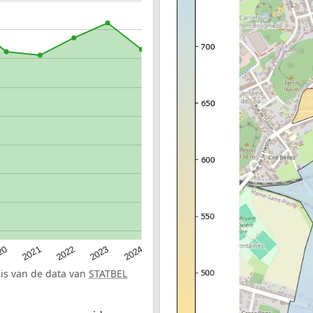
20
2022
2024
2021
2023
sis van de data van
STATBEL