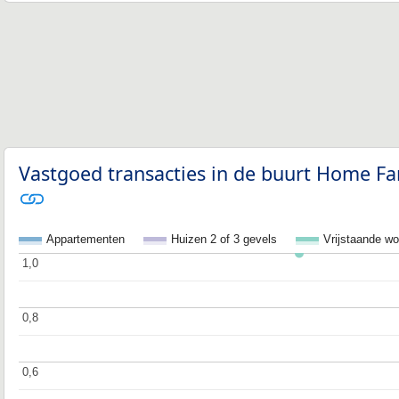
Vastgoed transacties in de buurt Home Fam
Appartementen
Huizen 2 of 3 gevels
Vrijstaande w
1,0
1,0
0,8
0,8
0,6
0,6