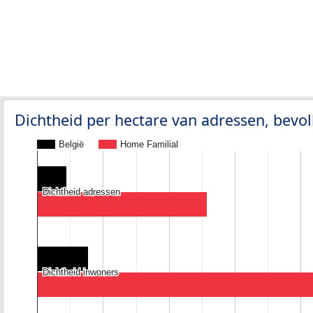
Dichtheid per hectare van adressen, bev
België
Home Familial
Dichtheid adressen
Dichtheid adressen
Dichtheid inwoners
Dichtheid inwoners