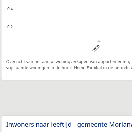
0,4
0,4
0,2
0,2
2020
Overzicht van het aantal woningverkopen van appartementen, h
vrijstaande woningen in de buurt Home Familial in de periode 
Inwoners naar leeftijd - gemeente Morla