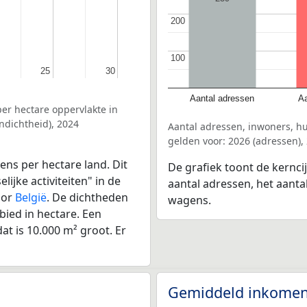
200
200
100
100
25
25
30
30
Aantal adressen
Aa
er hectare oppervlakte in
ndichtheid), 2024
Aantal adressen, inwoners, h
gelden voor: 2026 (adressen),
ens per hectare land. Dit
De grafiek toont de kernci
ijke activiteiten" in de
aantal adressen, het aanta
oor
België
. De dichtheden
wagens.
bied in hectare. Een
at is 10.000 m² groot. Er
Gemiddeld inkomen