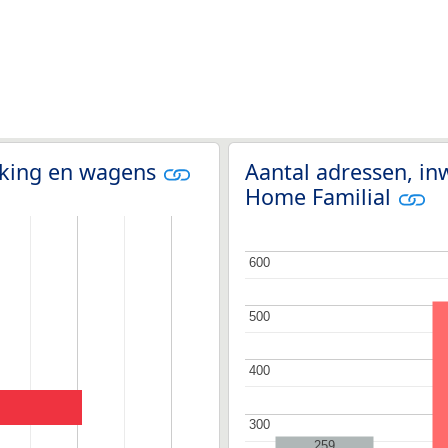
olking en wagens
Aantal adressen, in
Home Familial
600
600
500
500
400
400
300
300
259