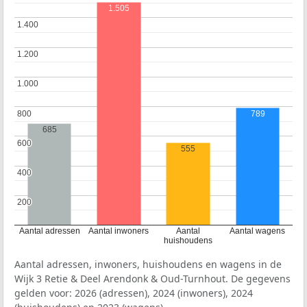
1.505
1.400
1.400
1.200
1.200
1.000
1.000
800
800
789
685
600
600
555
400
400
200
200
Aantal adressen
Aantal inwoners
Aantal
Aantal wagens
huishoudens
Aantal adressen, inwoners, huishoudens en wagens in de
Wijk 3 Retie & Deel Arendonk & Oud-Turnhout. De gegevens
gelden voor: 2026 (adressen), 2024 (inwoners), 2024