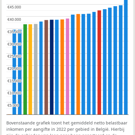
€45.000
€45.000
€40.000
€40.000
€35.000
€35.000
€30.000
€30.000
€25.000
€25.000
€20.000
€20.000
€15.000
€15.000
€10.000
€10.000
€5.000
€5.000
Bovenstaande grafiek toont het gemiddeld netto belastbaar
inkomen per aangifte in 2022 per gebied in België. Hierbij