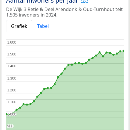
Aantal inwoners per jaar
De Wijk 3 Retie & Deel Arendonk & Oud-Turnhout telt
1.505 inwoners in 2024.
Grafiek
Tabel
1.600
1.600
1.500
1.500
1.400
1.400
1.300
1.300
1.200
1.200
1.100
1.100
1.000
1.000
900
900