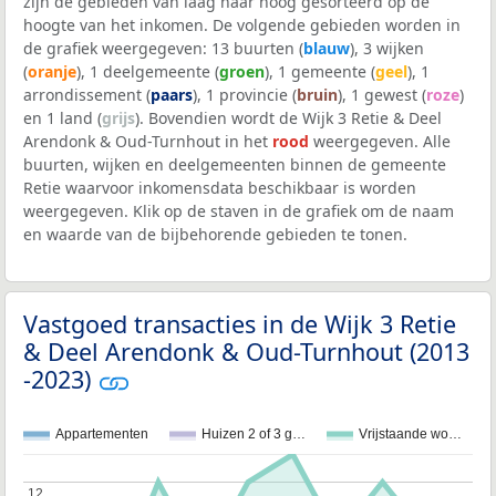
zijn de gebieden van laag naar hoog gesorteerd op de
hoogte van het inkomen. De volgende gebieden worden in
de grafiek weergegeven: 13 buurten (
blauw
), 3 wijken
(
oranje
), 1 deelgemeente (
groen
), 1 gemeente (
geel
), 1
arrondissement (
paars
), 1 provincie (
bruin
), 1 gewest (
roze
)
en 1 land (
grijs
). Bovendien wordt de Wijk 3 Retie & Deel
Arendonk & Oud-Turnhout in het
rood
weergegeven. Alle
buurten, wijken en deelgemeenten binnen de gemeente
Retie waarvoor inkomensdata beschikbaar is worden
weergegeven. Klik op de staven in de grafiek om de naam
en waarde van de bijbehorende gebieden te tonen.
Vastgoed transacties in de Wijk 3 Retie
& Deel Arendonk & Oud-Turnhout (2013
-2023)
Appartementen
Huizen 2 of 3 g…
Vrijstaande wo…
12
12