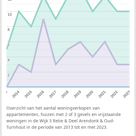
10
10
8
8
6
6
4
4
2
2
2013
2014
2015
2016
2017
2018
2019
2020
2021
2022
2023
Overzicht van het aantal woningverkopen van
appartementen, huizen met 2 of 3 gevels en vrijstaande
woningen in de Wijk 3 Retie & Deel Arendonk & Oud-
Turnhout in de periode van 2013 tot en met 2023.