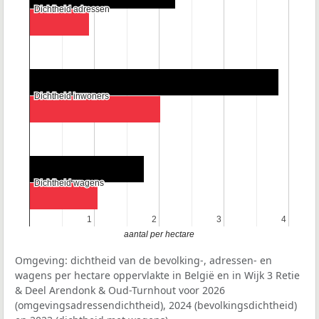
Dichtheid adressen
Dichtheid adressen
Dichtheid inwoners
Dichtheid inwoners
Dichtheid wagens
Dichtheid wagens
1
1
2
2
3
3
4
4
aantal per hectare
Omgeving: dichtheid van de bevolking-, adressen- en
wagens per hectare oppervlakte in België en in Wijk 3 Retie
& Deel Arendonk & Oud-Turnhout voor 2026
(omgevingsadressendichtheid), 2024 (bevolkingsdichtheid)