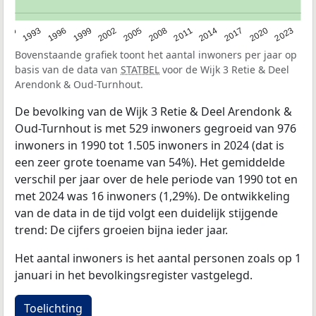
2023
1990
1993
1996
1999
2002
2005
2008
2011
2014
2017
2020
Bovenstaande grafiek toont het aantal inwoners per jaar op
basis van de data van
STATBEL
voor de Wijk 3 Retie & Deel
Arendonk & Oud-Turnhout.
De bevolking van de Wijk 3 Retie & Deel Arendonk &
Oud-Turnhout is met 529 inwoners gegroeid van 976
inwoners in 1990 tot 1.505 inwoners in 2024 (dat is
een zeer grote toename van 54%). Het gemiddelde
verschil per jaar over de hele periode van 1990 tot en
met 2024 was 16 inwoners (1,29%). De ontwikkeling
van de data in de tijd volgt een duidelijk stijgende
trend: De cijfers groeien bijna ieder jaar.
Het aantal inwoners is het aantal personen zoals op 1
januari in het bevolkingsregister vastgelegd.
Toelichting