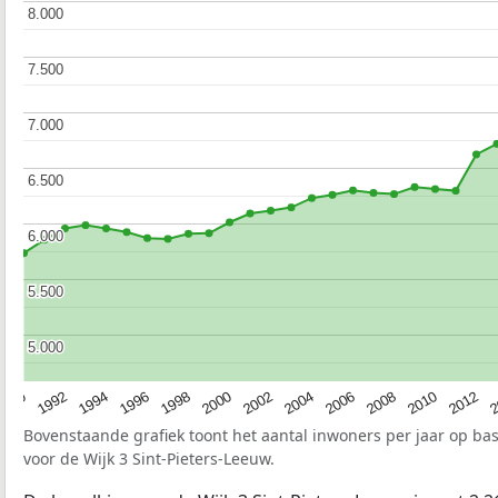
8.000
8.000
7.500
7.500
7.000
7.000
6.500
6.500
6.000
6.000
5.500
5.500
5.000
5.000
1990
1992
1994
1996
1998
2000
2002
2004
2006
2008
2010
2012
2
Bovenstaande grafiek toont het aantal inwoners per jaar op ba
voor de Wijk 3 Sint-Pieters-Leeuw.