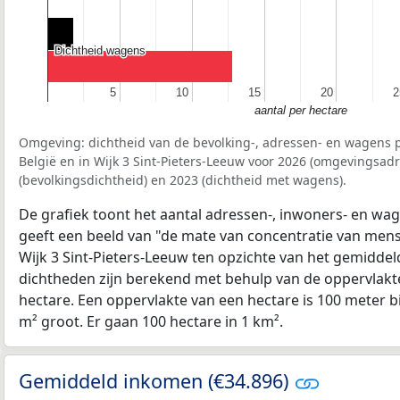
Dichtheid wagens
Dichtheid wagens
5
5
10
10
15
15
20
20
2
2
aantal per hectare
Omgeving: dichtheid van de bevolking-, adressen- en wagens p
België en in Wijk 3 Sint-Pieters-Leeuw voor 2026 (omgevingsad
(bevolkingsdichtheid) en 2023 (dichtheid met wagens).
De grafiek toont het aantal adressen-, inwoners- en wag
geeft een beeld van "de mate van concentratie van mensel
Wijk 3 Sint-Pieters-Leeuw ten opzichte van het gemidde
dichtheden zijn berekend met behulp van de oppervlakte
hectare. Een oppervlakte van een hectare is 100 meter bij
m² groot. Er gaan 100 hectare in 1 km².
Gemiddeld inkomen (€34.896)