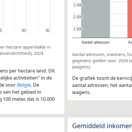
3.000
3.000
2.000
2.000
1.000
1.000
5
5
30
30
35
35
Aantal adressen
Aa
er hectare oppervlakte in
ressendichtheid), 2024
Aantal adressen, inwoners, hu
gegevens gelden voor: 2026 (a
(wagens).
ens per hectare land. Dit
ijke activiteiten" in de
De grafiek toont de kernci
lde voor
België
. De
aantal adressen, het aanta
 van het gebied in
wagens.
 100 meter, dat is 10.000
Gemiddeld inkomen