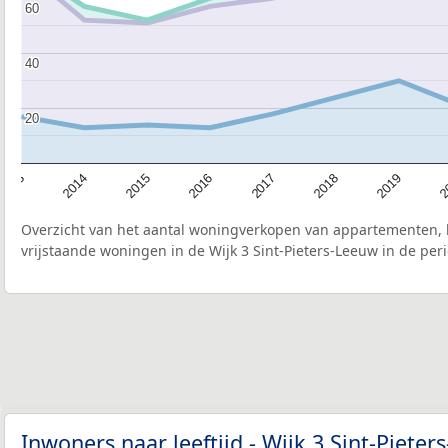
60
60
40
40
20
20
2015
2
2017
2014
2019
2016
2013
2018
Overzicht van het aantal woningverkopen van appartementen, h
vrijstaande woningen in de Wijk 3 Sint-Pieters-Leeuw in de per
Inwoners naar leeftijd - Wijk 3 Sint-Piete