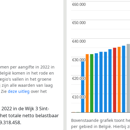
€60.000
€60.000
€50.000
€50.000
€40.000
€40.000
€30.000
€30.000
men per aangifte in 2022 in
 België komen in het rode en
€20.000
€20.000
gio's vallen in het groene
j zijn alle waarden van laag
 Zie
deze uitleg
over het
€10.000
€10.000
2022 in de Wijk 3 Sint-
het totale netto belastbaar
Bovenstaande grafiek toont h
9.318.458.
per gebied in België. Hierbij