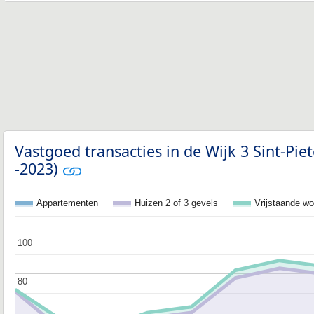
Vastgoed transacties in de Wijk 3 Sint-Pie
-2023)
Appartementen
Huizen 2 of 3 gevels
Vrijstaande w
100
100
80
80