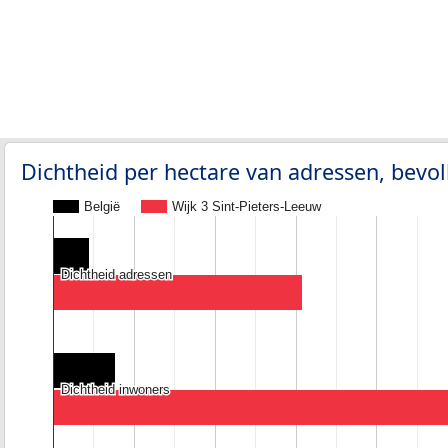
Dichtheid per hectare van adressen, bev
België
Wijk 3 Sint-Pieters-Leeuw
Dichtheid adressen
Dichtheid adressen
Dichtheid inwoners
Dichtheid inwoners