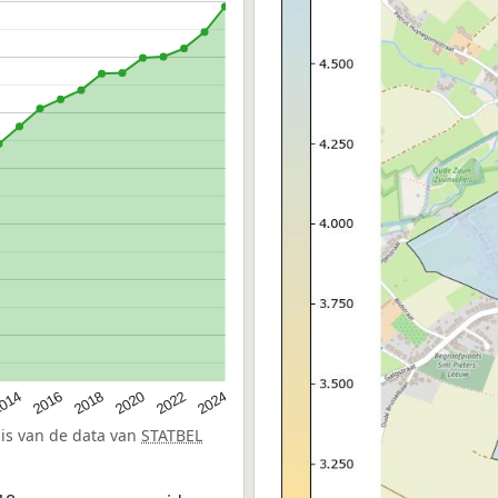
014
2016
2018
2020
2022
2024
sis van de data van
STATBEL