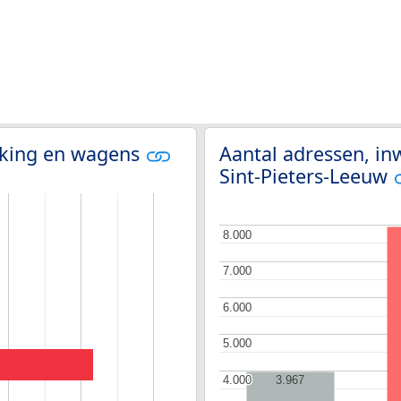
olking en wagens
Aantal adressen, in
Sint-Pieters-Leeuw
8.000
8.000
7.000
7.000
6.000
6.000
5.000
5.000
4.000
4.000
3.967