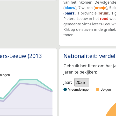
van het inkomen. De volgende
(
blauw
), 7 wijken (
oranje
), 5 
(
paars
), 1 provincie (
bruin
), 1
Pieters-Leeuw in het
rood
wee
gemeente Sint-Pieters-Leeuw
Klik op de staven in de graf
tonen.
ters-Leeuw (2013
Nationaliteit: verd
Gebruik het filter om het j
jaren te bekijken:
oningen
Jaar:
2025
Vreemdelingen
Belgen