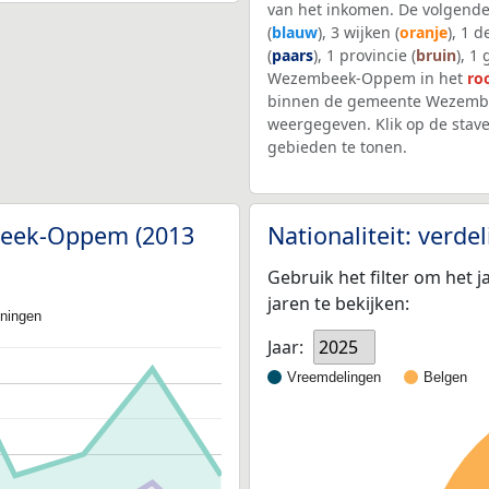
van het inkomen. De volgende
(
blauw
), 3 wijken (
oranje
), 1 
(
paars
), 1 provincie (
bruin
), 1
Wezembeek-Oppem in het
ro
binnen de gemeente Wezembe
weergegeven. Klik op de stav
gebieden te tonen.
mbeek-Oppem (2013
Nationaliteit: verd
Gebruik het filter om het j
jaren te bekijken:
oningen
Jaar:
2025
Vreemdelingen
Belgen