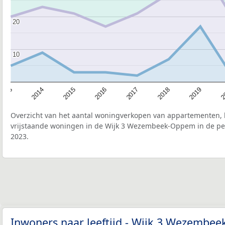
20
20
10
10
2015
2
2017
2014
2019
2016
2013
2018
Overzicht van het aantal woningverkopen van appartementen, h
vrijstaande woningen in de Wijk 3 Wezembeek-Oppem in de per
2023.
Inwoners naar leeftijd - Wijk 3 Wezemb