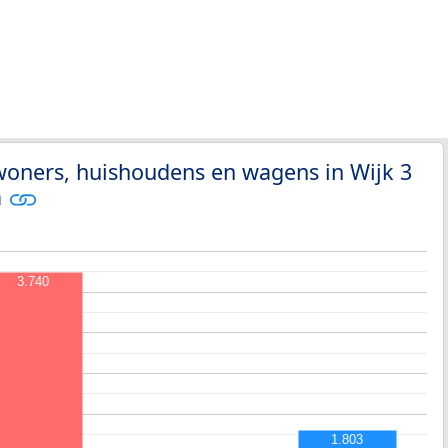
woners, huishoudens en wagens in Wijk 3
m
3.740
1.803