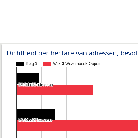
Dichtheid per hectare van adressen, bev
België
Wijk 3 Wezembeek-Oppem
Dichtheid adressen
Dichtheid adressen
Dichtheid inwoners
Dichtheid inwoners