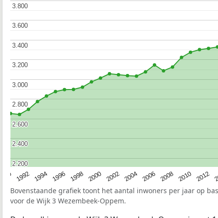
3.800
3.800
3.600
3.600
3.400
3.400
3.200
3.200
3.000
3.000
2.800
2.800
2.600
2.600
2.400
2.400
2.200
2.200
1990
1992
1994
1996
1998
2000
2002
2004
2006
2008
2010
2012
2
Bovenstaande grafiek toont het aantal inwoners per jaar op ba
voor de Wijk 3 Wezembeek-Oppem.