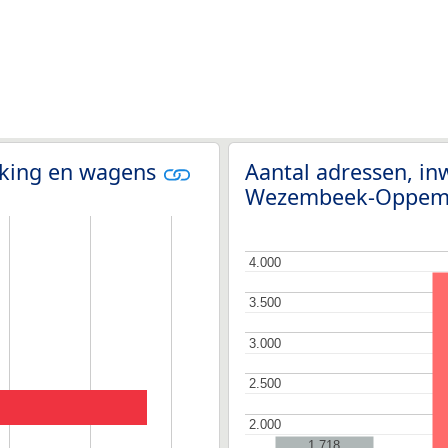
olking en wagens
Aantal adressen, in
Wezembeek-Oppe
4.000
4.000
3.500
3.500
3.000
3.000
2.500
2.500
2.000
2.000
1.718