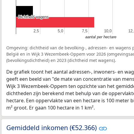
Dichtheid wagens
Dichtheid wagens
2,5
2,5
5,0
5,0
7,5
7,5
10,0
10,0
12,
12,
aantal per hectare
Omgeving: dichtheid van de bevolking-, adressen- en wagens p
België en in Wijk 3 Wezembeek-Oppem voor 2026 (omgevingsad
(bevolkingsdichtheid) en 2023 (dichtheid met wagens).
De grafiek toont het aantal adressen-, inwoners- en wag
geeft een beeld van "de mate van concentratie van mensel
Wijk 3 Wezembeek-Oppem ten opzichte van het gemidd
dichtheden zijn berekend met behulp van de oppervlakte
hectare. Een oppervlakte van een hectare is 100 meter bij
m² groot. Er gaan 100 hectare in 1 km².
Gemiddeld inkomen (€52.366)