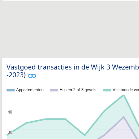
Vastgoed transacties in de Wijk 3 Weze
-2023)
Appartementen
Huizen 2 of 3 gevels
Vrijstaande w
40
40
30
30