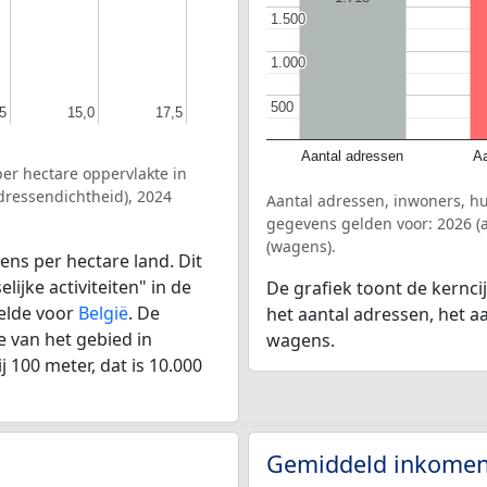
1.500
1.500
1.000
1.000
500
500
5
5
15,0
15,0
17,5
17,5
Aantal adressen
Aa
er hectare oppervlakte in
ressendichtheid), 2024
Aantal adressen, inwoners, 
gegevens gelden voor: 2026 (a
(wagens).
ens per hectare land. Dit
ijke activiteiten" in de
De grafiek toont de kernc
elde voor
België
. De
het aantal adressen, het a
 van het gebied in
wagens.
 100 meter, dat is 10.000
Gemiddeld inkomen