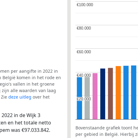
€100.000
€100.000
€80.000
€80.000
€60.000
€60.000
men per aangifte in 2022 in
€40.000
€40.000
 België komen in het rode en
gio's vallen in het groene
j zijn alle waarden van laag
 Zie
deze uitleg
over het
€20.000
€20.000
2022 in de Wijk 3
n en het totale netto
Bovenstaande grafiek toont h
pem was €97.033.842.
per gebied in België. Hierbij