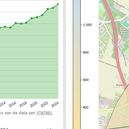
014
2016
2018
2020
2022
2024
sis van de data van
STATBEL