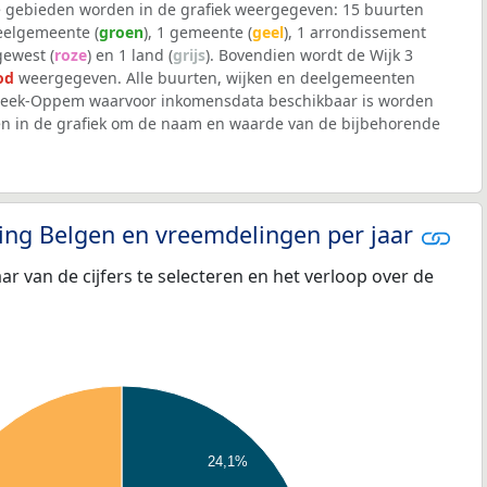
 gebieden worden in de grafiek weergegeven: 15 buurten
deelgemeente (
groen
), 1 gemeente (
geel
), 1 arrondissement
 gewest (
roze
) en 1 land (
grijs
). Bovendien wordt de Wijk 3
od
weergegeven. Alle buurten, wijken en deelgemeenten
ek-Oppem waarvoor inkomensdata beschikbaar is worden
en in de grafiek om de naam en waarde van de bijbehorende
eling Belgen en vreemdelingen per jaar
aar van de cijfers te selecteren en het verloop over de
24,1%