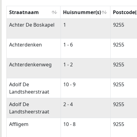
Straatnaam
Huisnummer(s)
Postcode(
Straatnaam
Huisnummer(s)
Postcode(
Achter De Boskapel
1
9255
Achterdenken
1 - 6
9255
Achterdenkenweg
1 - 2
9255
Adolf De
10 - 9
9255
Landtsheerstraat
Adolf De
2 - 4
9255
Landtsheerstraat
Affligem
10 - 8
9255