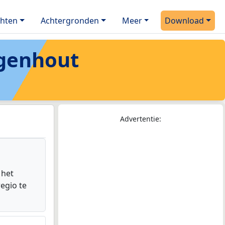
chten
Achtergronden
Meer
Download
genhout
Advertentie:
 het
egio te