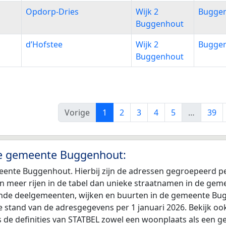
Opdorp-Dries
Wijk 2
Bugge
Buggenhout
d’Hofstee
Wijk 2
Bugge
Buggenhout
Vorige
1
2
3
4
5
…
39
 de gemeente Buggenhout:
meente Buggenhout. Hierbij zijn de adressen gegroepeerd 
 zijn meer rijen in de tabel dan unieke straatnamen in de g
llende deelgemeenten, wijken en buurten in de gemeente Bu
e stand van de adresgegevens per 1 januari 2026. Bekijk oo
de definities van STATBEL zowel een woonplaats als een g