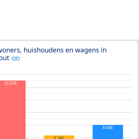
nwoners, huishoudens en wagens in
out
15.079
8.046
6.345