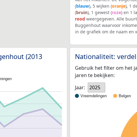
(
blauw
), 5 wijken (
oranje
), 1 
(
bruin
), 1 gewest (
roze
) en 1 l
rood
weergegeven. Alle buur
Buggenhout waarvoor inkomen
in de grafiek om de naam en 
genhout (2013
Nationaliteit: verd
Gebruik het filter om het j
jaren te bekijken:
oningen
Jaar:
2025
Vreemdelingen
Belgen