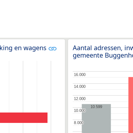
olking en wagens
Aantal adressen, i
gemeente Buggenh
16.000
16.000
14.000
14.000
12.000
12.000
10.599
10.000
10.000
8.000
8.000