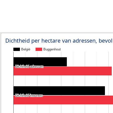
Dichtheid per hectare van adressen, bev
België
Buggenhout
Dichtheid adressen
Dichtheid adressen
Dichtheid inwoners
Dichtheid inwoners