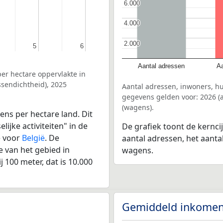
6.000
6.000
4.000
4.000
2.000
2.000
5
5
6
6
Aantal adressen
Aa
er hectare oppervlakte in
sendichtheid), 2025
Aantal adressen, inwoners, 
gegevens gelden voor: 2026 (a
(wagens).
ens per hectare land. Dit
ijke activiteiten" in de
De grafiek toont de kernc
e voor
België
. De
aantal adressen, het aanta
 van het gebied in
wagens.
 100 meter, dat is 10.000
Gemiddeld inkomen