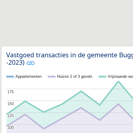
Vastgoed transacties in de gemeente Bug
-2023)
Appartementen
Huizen 2 of 3 gevels
Vrijstaande w
175
175
150
150
125
125
100
100