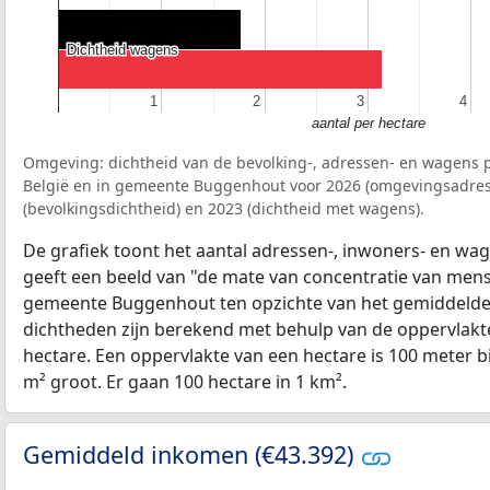
Dichtheid wagens
Dichtheid wagens
1
1
2
2
3
3
4
4
aantal per hectare
Omgeving: dichtheid van de bevolking-, adressen- en wagens p
België en in gemeente Buggenhout voor 2026 (omgevingsadres
(bevolkingsdichtheid) en 2023 (dichtheid met wagens).
De grafiek toont het aantal adressen-, inwoners- en wag
geeft een beeld van "de mate van concentratie van mensel
gemeente Buggenhout ten opzichte van het gemiddeld
dichtheden zijn berekend met behulp van de oppervlakte
hectare. Een oppervlakte van een hectare is 100 meter bij
m² groot. Er gaan 100 hectare in 1 km².
Gemiddeld inkomen (€43.392)