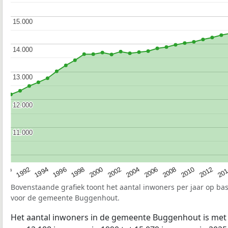
15.000
15.000
14.000
14.000
13.000
13.000
12.000
12.000
11.000
11.000
2010
1994
2000
2006
2012
1990
1996
2002
2008
20
1992
1998
2004
Bovenstaande grafiek toont het aantal inwoners per jaar op ba
voor de gemeente Buggenhout.
Het aantal inwoners in de gemeente Buggenhout is met