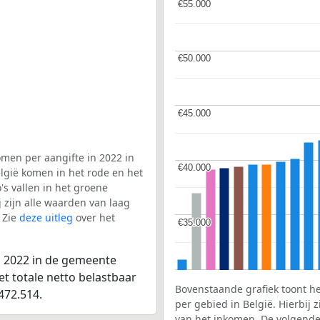
€55.000
€55.000
€50.000
€50.000
€45.000
€45.000
men per aangifte in 2022 in
€40.000
€40.000
lgië komen in het rode en het
s vallen in het groene
j zijn alle waarden van laag
 Zie
deze uitleg
over het
€35.000
€35.000
n 2022 in de gemeente
t totale netto belastbaar
Bovenstaande grafiek toont h
472.514.
per gebied in België. Hierbij
van het inkomen. De volgende