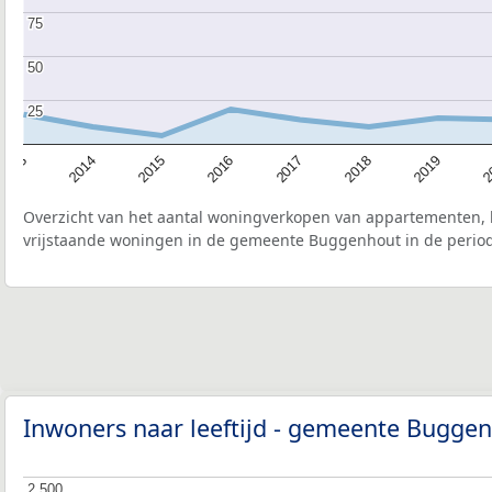
75
75
50
50
25
25
2015
2
2017
2014
2019
2016
2013
2018
Overzicht van het aantal woningverkopen van appartementen, h
vrijstaande woningen in de gemeente Buggenhout in de period
Inwoners naar leeftijd - gemeente Bugge
2.500
2.500