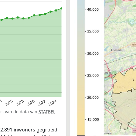
2016
2022
2018
2024
14
2020
sis van de data van
STATBEL
 2.891 inwoners gegroeid