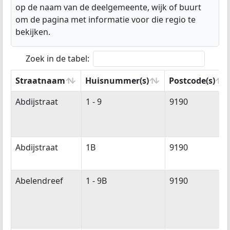
op de naam van de deelgemeente, wijk of buurt
om de pagina met informatie voor die regio te
bekijken.
Zoek in de tabel:
Straatnaam
Huisnummer(s)
Postcode(s)
Straatnaam
Huisnummer(s)
Postcode(s)
Abdijstraat
1 - 9
9190
Abdijstraat
1B
9190
Abelendreef
1 - 9B
9190