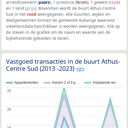
arrondissement (
paars
), 1 provincie (
bruin
), 1 gewest (
roze
)
en 1 land (
grijs
). Bovendien wordt de buurt Athus-Centre
Sud in het
rood
weergegeven. Alle buurten, wijken en
deelgemeenten binnen de gemeente Aubange waarvoor
inkomensdata beschikbaar is worden weergegeven. Klik op
de staven in de grafiek om de naam en waarde van de
bijbehorende gebieden te tonen.
Vastgoed transacties in de buurt Athus-
Centre Sud (2013 -2023)
Appartementen
Huizen 2 of 3 g…
Vrijstaande wo…
25
25
20
20
15
15