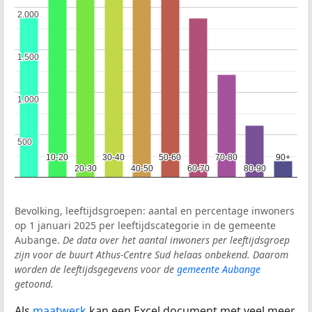
2.000
2.000
1.500
1.500
1.000
1.000
500
500
10-20
10-20
30-40
30-40
50-60
50-60
70-80
70-80
90+
90+
20-30
20-30
40-50
40-50
60-70
60-70
80-90
80-90
Bevolking, leeftijdsgroepen: aantal en percentage inwoners
op 1 januari 2025 per leeftijdscategorie in de gemeente
Aubange.
De data over het aantal inwoners per leeftijdsgroep
zijn voor de buurt Athus-Centre Sud helaas onbekend. Daarom
worden de leeftijdsgegevens voor de
gemeente Aubange
getoond.
Als
maatwerk
kan een Excel document met veel meer