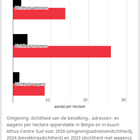
Dichtheid adressen
Dichtheid adressen
Dichtheid inwoners
Dichtheid inwoners
Dichtheid wagens
Dichtheid wagens
10
10
20
20
30
30
aantal per hectare
Omgeving: dichtheid van de bevolking-, adressen- en
wagens per hectare oppervlakte in België en in buurt
Athus-Centre Sud voor 2026 (omgevingsadressendichtheid),
2024 (bevolkingsdichtheid) en 2023 (dichtheid met wagens).