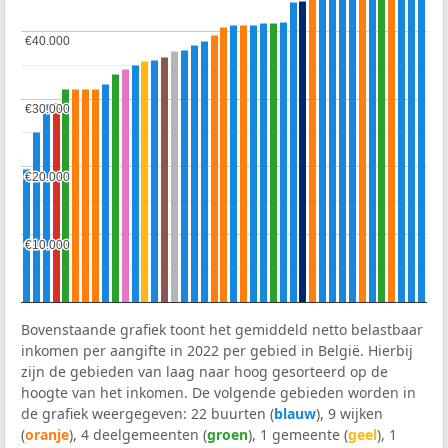
€40.000
€40.000
€30.000
€30.000
€20.000
€20.000
€10.000
€10.000
Bovenstaande grafiek toont het gemiddeld netto belastbaar
inkomen per aangifte in 2022 per gebied in België. Hierbij
zijn de gebieden van laag naar hoog gesorteerd op de
hoogte van het inkomen. De volgende gebieden worden in
de grafiek weergegeven: 22 buurten (
blauw
), 9 wijken
(
oranje
), 4 deelgemeenten (
groen
), 1 gemeente (
geel
), 1