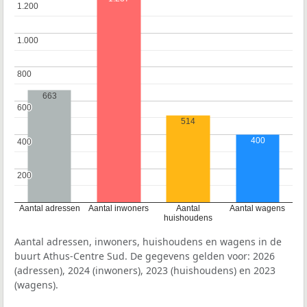
1.200
1.200
1.000
1.000
800
800
663
600
600
514
400
400
400
200
200
Aantal adressen
Aantal inwoners
Aantal
Aantal wagens
huishoudens
Aantal adressen, inwoners, huishoudens en wagens in de
buurt Athus-Centre Sud. De gegevens gelden voor: 2026
(adressen), 2024 (inwoners), 2023 (huishoudens) en 2023
(wagens).