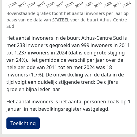
2020
2013
2019
2012
2018
2011
2024
2017
2023
2016
2022
2015
2021
2014
Bovenstaande grafiek toont het aantal inwoners per jaar op
basis van de data van
STATBEL
voor de buurt Athus-Centre
Sud.
Het aantal inwoners in de buurt Athus-Centre Sud is
met 238 inwoners gegroeid van 999 inwoners in 2011
tot 1.237 inwoners in 2024 (dat is een grote stijging
van 24%). Het gemiddelde verschil per jaar over de
hele periode van 2011 tot en met 2024 was 18
inwoners (1,7%). De ontwikkeling van de data in de
tijd volgt een duidelijk stijgende trend: De cijfers
groeien bijna ieder jaar.
Het aantal inwoners is het aantal personen zoals op 1
januari in het bevolkingsregister vastgelegd.
Toelichting