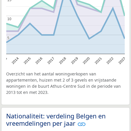
10
10
5
5
2013
2014
2015
2016
2017
2018
2019
2020
2021
2022
2023
Overzicht van het aantal woningverkopen van
appartementen, huizen met 2 of 3 gevels en vrijstaande
woningen in de buurt Athus-Centre Sud in de periode van
2013 tot en met 2023.
Nationaliteit: verdeling Belgen en
vreemdelingen per jaar