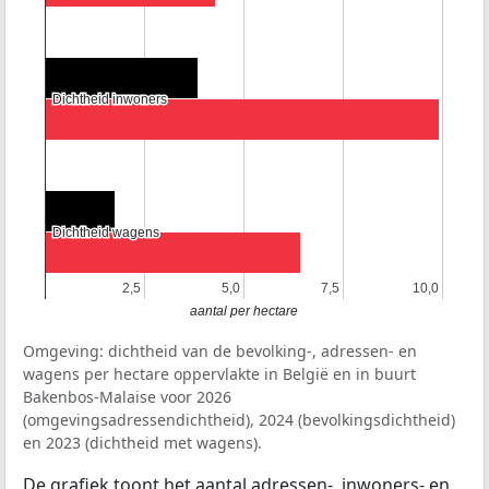
Dichtheid inwoners
Dichtheid inwoners
Dichtheid wagens
Dichtheid wagens
2,5
2,5
5,0
5,0
7,5
7,5
10,0
10,0
aantal per hectare
Omgeving: dichtheid van de bevolking-, adressen- en
wagens per hectare oppervlakte in België en in buurt
Bakenbos-Malaise voor 2026
(omgevingsadressendichtheid), 2024 (bevolkingsdichtheid)
en 2023 (dichtheid met wagens).
De grafiek toont het aantal adressen-, inwoners- en