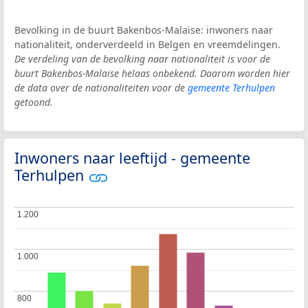
Bevolking in de buurt Bakenbos-Malaise: inwoners naar
nationaliteit, onderverdeeld in Belgen en vreemdelingen.
De verdeling van de bevolking naar nationaliteit is voor de
buurt Bakenbos-Malaise helaas onbekend. Daarom worden hier
de data over de nationaliteiten voor de
gemeente Terhulpen
getoond.
Inwoners naar leeftijd - gemeente
Terhulpen
1.200
1.200
1.000
1.000
800
800