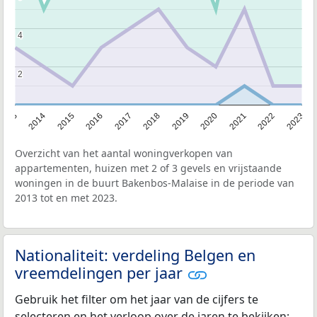
4
4
2
2
2013
2014
2015
2016
2017
2018
2019
2020
2021
2022
2023
Overzicht van het aantal woningverkopen van
appartementen, huizen met 2 of 3 gevels en vrijstaande
woningen in de buurt Bakenbos-Malaise in de periode van
2013 tot en met 2023.
Nationaliteit: verdeling Belgen en
vreemdelingen per jaar
Gebruik het filter om het jaar van de cijfers te
selecteren en het verloop over de jaren te bekijken: