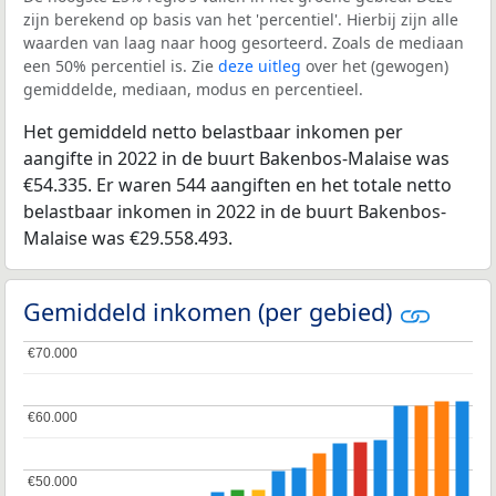
zijn berekend op basis van het 'percentiel'. Hierbij zijn alle
waarden van laag naar hoog gesorteerd. Zoals de mediaan
een 50% percentiel is. Zie
deze uitleg
over het (gewogen)
gemiddelde, mediaan, modus en percentieel.
Het gemiddeld netto belastbaar inkomen per
aangifte in 2022 in de buurt Bakenbos-Malaise was
€54.335. Er waren 544 aangiften en het totale netto
belastbaar inkomen in 2022 in de buurt Bakenbos-
Malaise was €29.558.493.
Gemiddeld inkomen (per gebied)
€70.000
€70.000
€60.000
€60.000
€50.000
€50.000