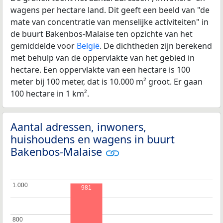
wagens per hectare land. Dit geeft een beeld van "de
mate van concentratie van menselijke activiteiten" in
de buurt Bakenbos-Malaise ten opzichte van het
gemiddelde voor
België
. De dichtheden zijn berekend
met behulp van de oppervlakte van het gebied in
hectare. Een oppervlakte van een hectare is 100
meter bij 100 meter, dat is 10.000 m² groot. Er gaan
100 hectare in 1 km².
Aantal adressen, inwoners,
huishoudens en wagens in buurt
Bakenbos-Malaise
1.000
1.000
981
800
800