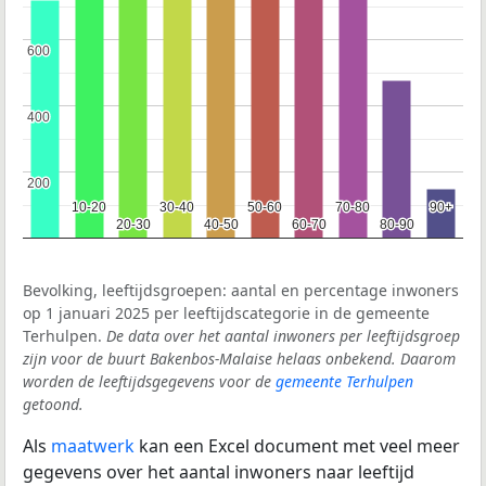
600
600
400
400
200
200
10-20
10-20
30-40
30-40
50-60
50-60
70-80
70-80
90+
90+
20-30
20-30
40-50
40-50
60-70
60-70
80-90
80-90
Bevolking, leeftijdsgroepen: aantal en percentage inwoners
op 1 januari 2025 per leeftijdscategorie in de gemeente
Terhulpen.
De data over het aantal inwoners per leeftijdsgroep
zijn voor de buurt Bakenbos-Malaise helaas onbekend. Daarom
worden de leeftijdsgegevens voor de
gemeente Terhulpen
getoond.
Als
maatwerk
kan een Excel document met veel meer
gegevens over het aantal inwoners naar leeftijd