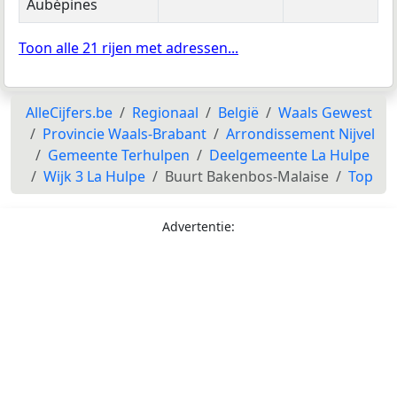
Aubépines
Toon alle 21 rijen met adressen...
AlleCijfers.be
Regionaal
België
Waals Gewest
Provincie Waals-Brabant
Arrondissement Nijvel
Gemeente Terhulpen
Deelgemeente La Hulpe
Wijk 3 La Hulpe
Buurt Bakenbos-Malaise
Top
Advertentie: