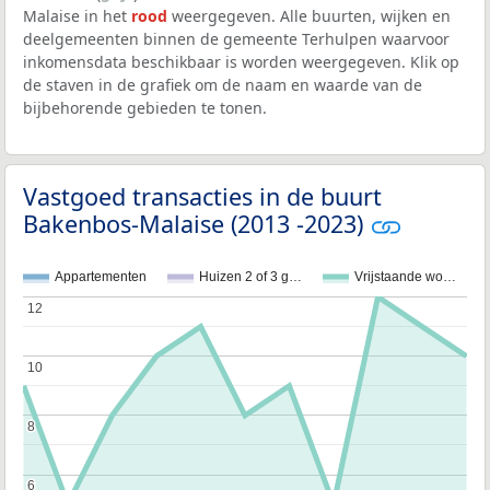
Malaise in het
rood
weergegeven. Alle buurten, wijken en
deelgemeenten binnen de gemeente Terhulpen waarvoor
inkomensdata beschikbaar is worden weergegeven. Klik op
de staven in de grafiek om de naam en waarde van de
bijbehorende gebieden te tonen.
Vastgoed transacties in de buurt
Bakenbos-Malaise (2013 -2023)
Appartementen
Huizen 2 of 3 g…
Vrijstaande wo…
12
12
10
10
8
8
6
6