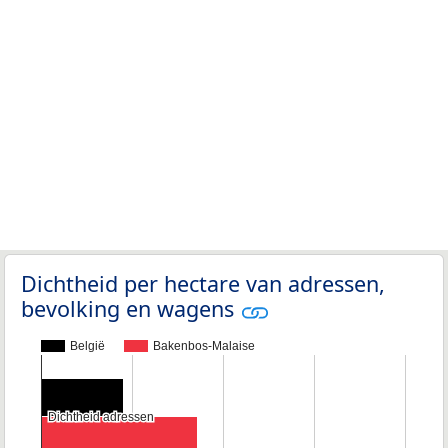
Dichtheid per hectare van adressen,
bevolking en wagens
België
Bakenbos-Malaise
Dichtheid adressen
Dichtheid adressen