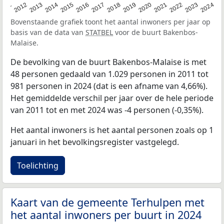
2020
2013
2019
2012
2018
2011
2024
2017
2023
2016
2022
2015
2021
2014
Bovenstaande grafiek toont het aantal inwoners per jaar op
basis van de data van
STATBEL
voor de buurt Bakenbos-
Malaise.
De bevolking van de buurt Bakenbos-Malaise is met
48 personen gedaald van 1.029 personen in 2011 tot
981 personen in 2024 (dat is een afname van 4,66%).
Het gemiddelde verschil per jaar over de hele periode
van 2011 tot en met 2024 was -4 personen (-0,35%).
Het aantal inwoners is het aantal personen zoals op 1
januari in het bevolkingsregister vastgelegd.
Toelichting
Kaart van de gemeente Terhulpen met
het aantal inwoners per buurt in 2024