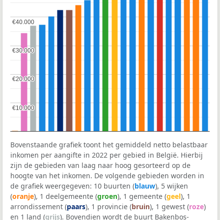
€40.000
€40.000
€30.000
€30.000
€20.000
€20.000
€10.000
€10.000
Bovenstaande grafiek toont het gemiddeld netto belastbaar
inkomen per aangifte in 2022 per gebied in België. Hierbij
zijn de gebieden van laag naar hoog gesorteerd op de
hoogte van het inkomen. De volgende gebieden worden in
de grafiek weergegeven: 10 buurten (
blauw
), 5 wijken
(
oranje
), 1 deelgemeente (
groen
), 1 gemeente (
geel
), 1
arrondissement (
paars
), 1 provincie (
bruin
), 1 gewest (
roze
)
en 1 land (
grijs
). Bovendien wordt de buurt Bakenbos-