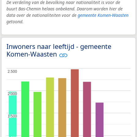
De verdeling van de bevolking naar nationaliteit is voor de
buurt Bas-Chemin helaas onbekend. Daarom worden hier de
data over de nationaliteiten voor de
gemeente Komen-Waasten
getoond.
Inwoners naar leeftijd - gemeente
Komen-Waasten
2.500
2.500
2.000
2.000
1.500
1.500