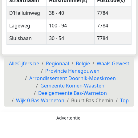
Straatnaam
Huisnummer(s)
Postcode(s)
D’Halluinweg
38 - 40
7784
Lageweg
100 - 94
7784
Sluisbaan
30 - 54
7784
AlleCijfers.be
Regionaal
België
Waals Gewest
Provincie Henegouwen
Arrondissement Doornik-Moeskroen
Gemeente Komen-Waasten
Deelgemeente Bas-Warneton
Wijk 0 Bas-Warneton
Buurt Bas-Chemin
Top
Advertentie: