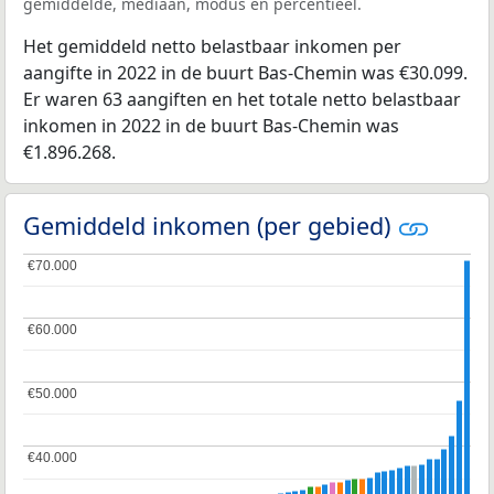
gemiddelde, mediaan, modus en percentieel.
Het gemiddeld netto belastbaar inkomen per
aangifte in 2022 in de buurt Bas-Chemin was €30.099.
Er waren 63 aangiften en het totale netto belastbaar
inkomen in 2022 in de buurt Bas-Chemin was
€1.896.268.
Gemiddeld inkomen (per gebied)
€70.000
€70.000
€60.000
€60.000
€50.000
€50.000
€40.000
€40.000