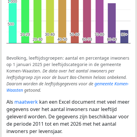
1.000
1.000
500
500
10-20
10-20
30-40
30-40
50-60
50-60
70-80
70-80
90+
90+
20-30
20-30
40-50
40-50
60-70
60-70
80-90
80-90
Bevolking, leeftijdsgroepen: aantal en percentage inwoners
op 1 januari 2025 per leeftijdscategorie in de gemeente
Komen-Waasten.
De data over het aantal inwoners per
leeftijdsgroep zijn voor de buurt Bas-Chemin helaas onbekend.
Daarom worden de leeftijdsgegevens voor de
gemeente Komen-
Waasten
getoond.
Als
maatwerk
kan een Excel document met veel meer
gegevens over het aantal inwoners naar leeftijd
geleverd worden. De gegevens zijn beschikbaar voor
de periode 2011 tot en met 2026 met het aantal
inwoners per levensjaar.