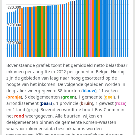
€30.000
€30.000
€20.000
€20.000
€10.000
€10.000
Bovenstaande grafiek toont het gemiddeld netto belastbaar
inkomen per aangifte in 2022 per gebied in België. Hierbij
zijn de gebieden van laag naar hoog gesorteerd op de
hoogte van het inkomen. De volgende gebieden worden in
de grafiek weergegeven: 38 buurten (
blauw
), 11 wijken
(
oranje
), 5 deelgemeenten (
groen
), 1 gemeente (
geel
), 1
arrondissement (
paars
), 1 provincie (
bruin
), 1 gewest (
roze
)
en 1 land (
grijs
). Bovendien wordt de buurt Bas-Chemin in
het
rood
weergegeven. Alle buurten, wijken en
deelgemeenten binnen de gemeente Komen-Waasten
waarvoor inkomensdata beschikbaar is worden
weergegeven. Klik op de staven in de grafiek om de naam