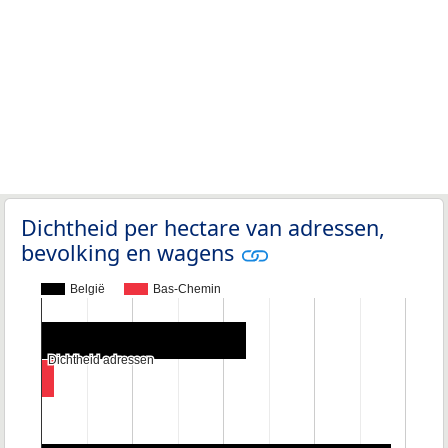
Dichtheid per hectare van adressen,
bevolking en wagens
België
Bas-Chemin
Dichtheid adressen
Dichtheid adressen