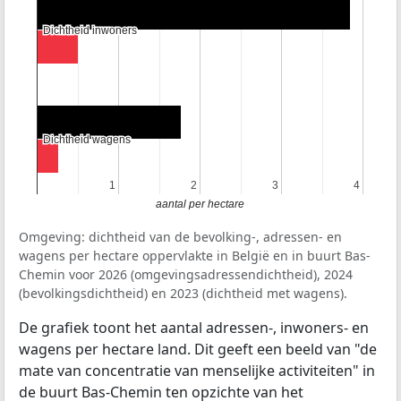
Dichtheid inwoners
Dichtheid inwoners
Dichtheid wagens
Dichtheid wagens
1
1
2
2
3
3
4
4
aantal per hectare
Omgeving: dichtheid van de bevolking-, adressen- en
wagens per hectare oppervlakte in België en in buurt Bas-
Chemin voor 2026 (omgevingsadressendichtheid), 2024
(bevolkingsdichtheid) en 2023 (dichtheid met wagens).
De grafiek toont het aantal adressen-, inwoners- en
wagens per hectare land. Dit geeft een beeld van "de
mate van concentratie van menselijke activiteiten" in
de buurt Bas-Chemin ten opzichte van het