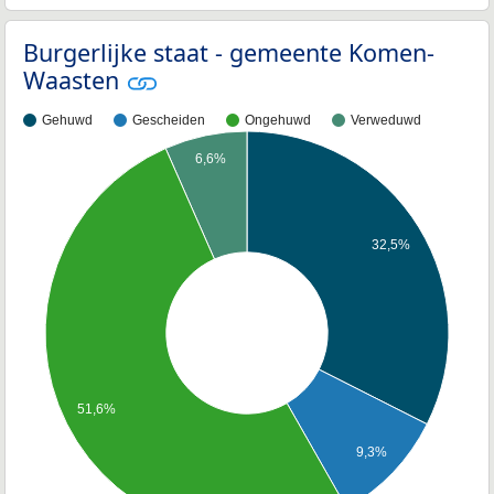
Burgerlijke staat - gemeente Komen-
Waasten
Gehuwd
Gescheiden
Ongehuwd
Verweduwd
6,6%
32,5%
51,6%
9,3%