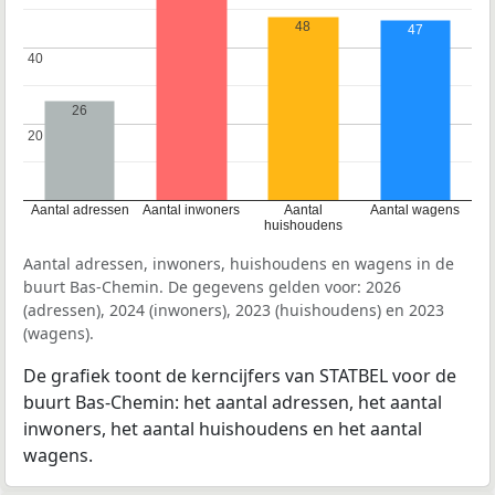
48
47
40
40
26
20
20
Aantal adressen
Aantal inwoners
Aantal
Aantal wagens
huishoudens
Aantal adressen, inwoners, huishoudens en wagens in de
buurt Bas-Chemin. De gegevens gelden voor: 2026
(adressen), 2024 (inwoners), 2023 (huishoudens) en 2023
(wagens).
De grafiek toont de kerncijfers van STATBEL voor de
buurt Bas-Chemin: het aantal adressen, het aantal
inwoners, het aantal huishoudens en het aantal
wagens.