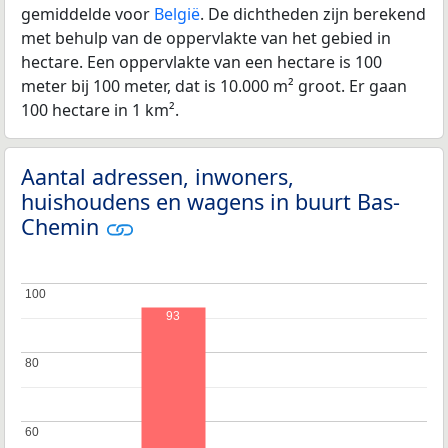
gemiddelde voor
België
. De dichtheden zijn berekend
met behulp van de oppervlakte van het gebied in
hectare. Een oppervlakte van een hectare is 100
meter bij 100 meter, dat is 10.000 m² groot. Er gaan
100 hectare in 1 km².
Aantal adressen, inwoners,
huishoudens en wagens in buurt Bas-
Chemin
100
100
93
80
80
60
60