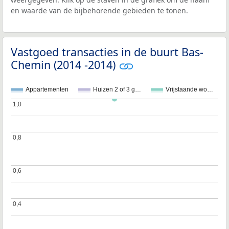
en waarde van de bijbehorende gebieden te tonen.
Vastgoed transacties in de buurt Bas-
Chemin (2014 -2014)
Appartementen
Huizen 2 of 3 g…
Vrijstaande wo…
1,0
1,0
0,8
0,8
0,6
0,6
0,4
0,4