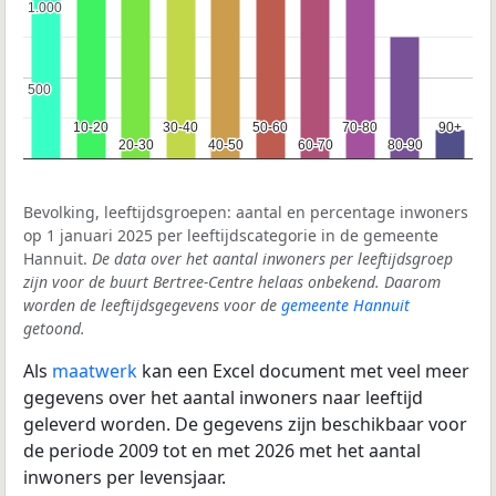
1.000
1.000
500
500
10-20
10-20
30-40
30-40
50-60
50-60
70-80
70-80
90+
90+
20-30
20-30
40-50
40-50
60-70
60-70
80-90
80-90
Bevolking, leeftijdsgroepen: aantal en percentage inwoners
op 1 januari 2025 per leeftijdscategorie in de gemeente
Hannuit.
De data over het aantal inwoners per leeftijdsgroep
zijn voor de buurt Bertree-Centre helaas onbekend. Daarom
worden de leeftijdsgegevens voor de
gemeente Hannuit
getoond.
Als
maatwerk
kan een Excel document met veel meer
gegevens over het aantal inwoners naar leeftijd
geleverd worden. De gegevens zijn beschikbaar voor
de periode 2009 tot en met 2026 met het aantal
inwoners per levensjaar.