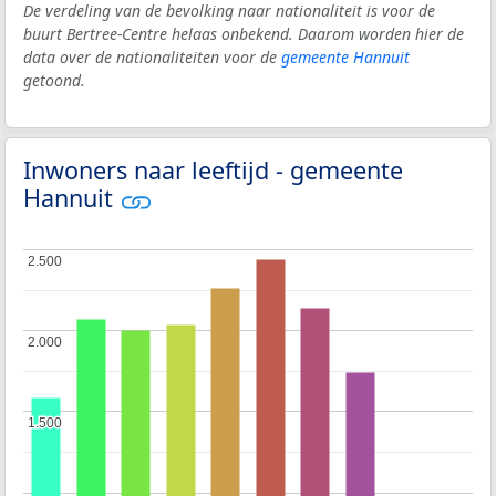
De verdeling van de bevolking naar nationaliteit is voor de
buurt Bertree-Centre helaas onbekend. Daarom worden hier de
data over de nationaliteiten voor de
gemeente Hannuit
getoond.
Inwoners naar leeftijd - gemeente
Hannuit
2.500
2.500
2.000
2.000
1.500
1.500