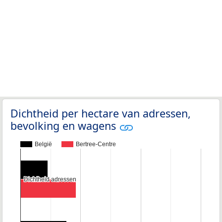
Dichtheid per hectare van adressen,
bevolking en wagens
België
Bertree-Centre
Dichtheid adressen
Dichtheid adressen