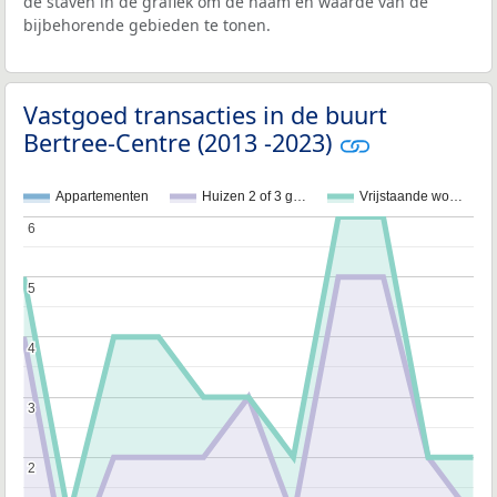
de staven in de grafiek om de naam en waarde van de
bijbehorende gebieden te tonen.
Vastgoed transacties in de buurt
Bertree-Centre (2013 -2023)
Appartementen
Huizen 2 of 3 g…
Vrijstaande wo…
6
6
5
5
4
4
3
3
2
2