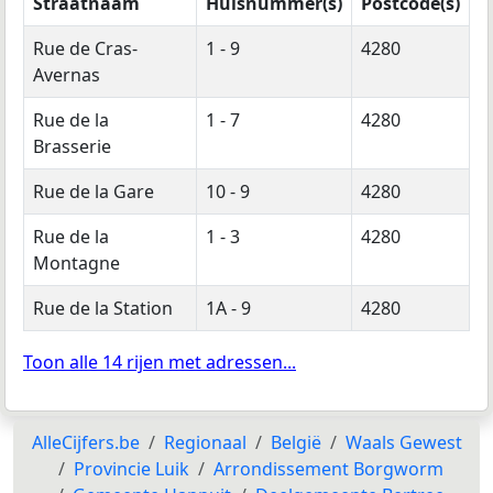
Straatnaam
Huisnummer(s)
Postcode(s)
Rue de Cras-
1 - 9
4280
Avernas
Rue de la
1 - 7
4280
Brasserie
Rue de la Gare
10 - 9
4280
Rue de la
1 - 3
4280
Montagne
Rue de la Station
1A - 9
4280
Toon alle 14 rijen met adressen...
AlleCijfers.be
Regionaal
België
Waals Gewest
Provincie Luik
Arrondissement Borgworm