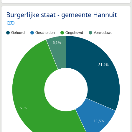
Burgerlijke staat - gemeente Hannuit
Gehuwd
Gescheiden
Ongehuwd
Verweduwd
6,1%
31,4%
51%
11,5%