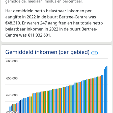
gemiddelde, mediaan, modus en percentieel.
Het gemiddeld netto belastbaar inkomen per
aangifte in 2022 in de buurt Bertree-Centre was
€48.310. Er waren 247 aangiften en het totale netto
belastbaar inkomen in 2022 in de buurt Bertree-
Centre was €11.932.601.
Gemiddeld inkomen (per gebied)
€60.000
€60.000
€50.000
€50.000
€40.000
€40.000
€30.000
€30.000