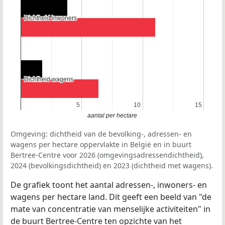
Dichtheid inwoners
Dichtheid inwoners
Dichtheid wagens
Dichtheid wagens
5
5
10
10
15
15
aantal per hectare
Omgeving: dichtheid van de bevolking-, adressen- en
wagens per hectare oppervlakte in België en in buurt
Bertree-Centre voor 2026 (omgevingsadressendichtheid),
2024 (bevolkingsdichtheid) en 2023 (dichtheid met wagens).
De grafiek toont het aantal adressen-, inwoners- en
wagens per hectare land. Dit geeft een beeld van "de
mate van concentratie van menselijke activiteiten" in
de buurt Bertree-Centre ten opzichte van het