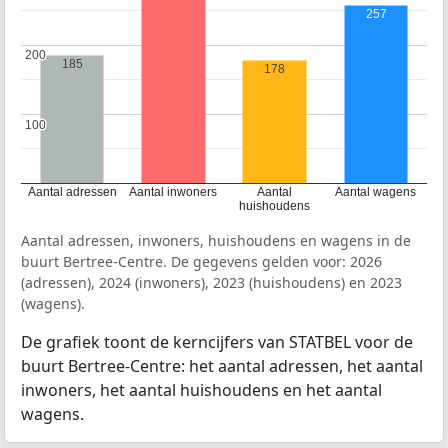
257
200
200
185
178
100
100
Aantal adressen
Aantal inwoners
Aantal
Aantal wagens
huishoudens
Aantal adressen, inwoners, huishoudens en wagens in de
buurt Bertree-Centre. De gegevens gelden voor: 2026
(adressen), 2024 (inwoners), 2023 (huishoudens) en 2023
(wagens).
De grafiek toont de kerncijfers van STATBEL voor de
buurt Bertree-Centre: het aantal adressen, het aantal
inwoners, het aantal huishoudens en het aantal
wagens.