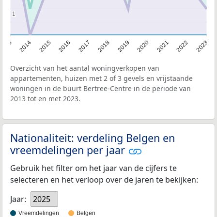
1
1
2013
2014
2015
2016
2017
2018
2019
2020
2021
2022
2023
Overzicht van het aantal woningverkopen van
appartementen, huizen met 2 of 3 gevels en vrijstaande
woningen in de buurt Bertree-Centre in de periode van
2013 tot en met 2023.
Nationaliteit: verdeling Belgen en
vreemdelingen per jaar
Gebruik het filter om het jaar van de cijfers te
selecteren en het verloop over de jaren te bekijken:
Jaar:
2025
Vreemdelingen
Belgen