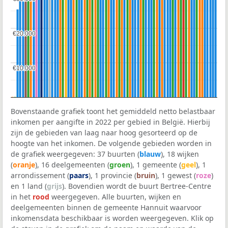
€20.000
€20.000
€10.000
€10.000
Bovenstaande grafiek toont het gemiddeld netto belastbaar
inkomen per aangifte in 2022 per gebied in België. Hierbij
zijn de gebieden van laag naar hoog gesorteerd op de
hoogte van het inkomen. De volgende gebieden worden in
de grafiek weergegeven: 37 buurten (
blauw
), 18 wijken
(
oranje
), 16 deelgemeenten (
groen
), 1 gemeente (
geel
), 1
arrondissement (
paars
), 1 provincie (
bruin
), 1 gewest (
roze
)
en 1 land (
grijs
). Bovendien wordt de buurt Bertree-Centre
in het
rood
weergegeven. Alle buurten, wijken en
deelgemeenten binnen de gemeente Hannuit waarvoor
inkomensdata beschikbaar is worden weergegeven. Klik op