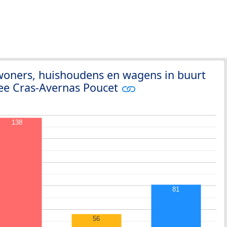
woners, huishoudens en wagens in buurt
ee Cras-Avernas Poucet
138
81
56