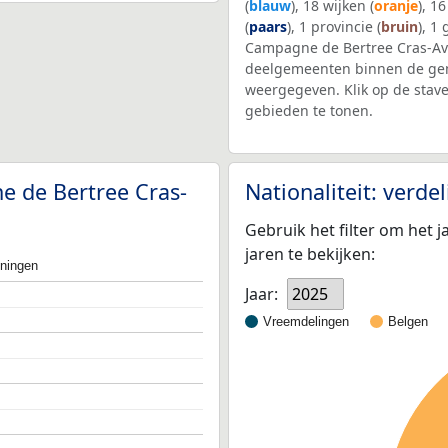
(
blauw
), 18 wijken (
oranje
), 1
(
paars
), 1 provincie (
bruin
), 1
Campagne de Bertree Cras-Av
deelgemeenten binnen de gem
weergegeven. Klik op de stav
gebieden te tonen.
e de Bertree Cras-
Nationaliteit: verd
Gebruik het filter om het j
jaren te bekijken:
oningen
Jaar:
2025
Vreemdelingen
Belgen