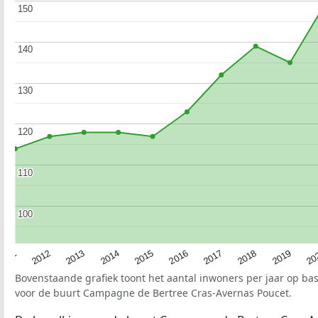
150
150
140
140
130
130
120
120
110
110
100
100
2015
20
2012
2017
2014
2019
2011
2016
2013
2018
Bovenstaande grafiek toont het aantal inwoners per jaar op ba
voor de buurt Campagne de Bertree Cras-Avernas Poucet.