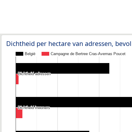
Dichtheid per hectare van adressen, bev
België
Campagne de Bertree Cras-Avernas Poucet
Dichtheid adressen
Dichtheid adressen
Dichtheid inwoners
Dichtheid inwoners