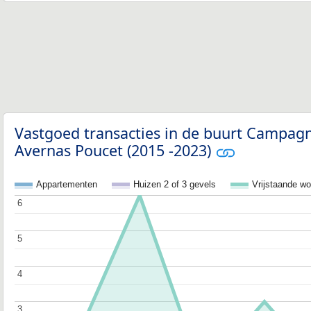
Vastgoed transacties in de buurt Campagn
Avernas Poucet (2015 -2023)
Appartementen
Huizen 2 of 3 gevels
Vrijstaande w
6
6
5
5
4
4
3
3