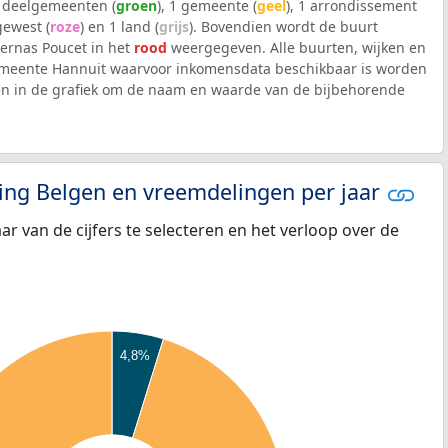
6 deelgemeenten (
groen
), 1 gemeente (
geel
), 1 arrondissement
 gewest (
roze
) en 1 land (
grijs
). Bovendien wordt de buurt
ernas Poucet in het
rood
weergegeven. Alle buurten, wijken en
eente Hannuit waarvoor inkomensdata beschikbaar is worden
en in de grafiek om de naam en waarde van de bijbehorende
eling Belgen en vreemdelingen per jaar
aar van de cijfers te selecteren en het verloop over de
4,8%