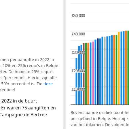
€50.000
€50.000
€40.000
€40.000
€30.000
€30.000
men per aangifte in 2022 in
 10% en 25% regio's in België
€20.000
€20.000
ter. De hoogste 25% regio's
'percentiel'. Hierbij zijn alle
50% percentiel is. Zie
deze
entieel.
€10.000
€10.000
 2022 in de buurt
 Er waren 75 aangiften en
Bovenstaande grafiek toont h
t Campagne de Bertree
per gebied in België. Hierbij
van het inkomen. De volgende