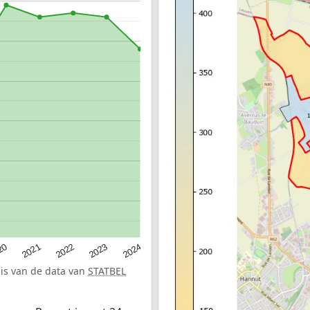
20
2022
2024
2021
2023
sis van de data van
STATBEL