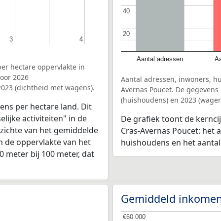
40
40
20
20
3
3
4
4
Aantal adressen
Aa
er hectare oppervlakte in
voor 2026
Aantal adressen, inwoners, h
2023 (dichtheid met wagens).
Avernas Poucet. De gegevens g
(huishoudens) en 2023 (wagen
ens per hectare land. Dit
ijke activiteiten" in de
De grafiek toont de kernc
zichte van het gemiddelde
Cras-Avernas Poucet: het a
n de oppervlakte van het
huishoudens en het aanta
0 meter bij 100 meter, dat
Gemiddeld inkomen
€60.000
€60.000