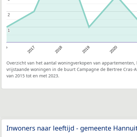
2
2
1
1
2020
2019
2018
2017
2015
Overzicht van het aantal woningverkopen van appartementen, h
vrijstaande woningen in de buurt Campagne de Bertree Cras-A
van 2015 tot en met 2023.
Inwoners naar leeftijd - gemeente Hannui