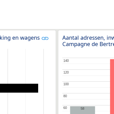
olking en wagens
Aantal adressen, in
Campagne de Bertr
140
140
120
120
100
100
80
80
60
60
58