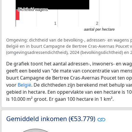
Dichtheid wagens
Dichtheid wagens
1
1
2
2
aantal per hectare
Omgeving: dichtheid van de bevolking-, adressen- en wagens p
België en in buurt Campagne de Bertree Cras-Avernas Poucet 
(omgevingsadressendichtheid), 2024 (bevolkingsdichtheid) en 
De grafiek toont het aantal adressen-, inwoners- en wag
geeft een beeld van "de mate van concentratie van mensel
buurt Campagne de Bertree Cras-Avernas Poucet ten op
voor
België
. De dichtheden zijn berekend met behulp va
gebied in hectare. Een oppervlakte van een hectare is 10
is 10.000 m² groot. Er gaan 100 hectare in 1 km².
Gemiddeld inkomen (€53.779)