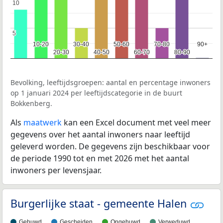
10
10
5
5
10-20
10-20
30-40
30-40
50-60
50-60
70-80
70-80
90+
90+
20-30
20-30
40-50
40-50
60-70
60-70
80-90
80-90
Bevolking, leeftijdsgroepen: aantal en percentage inwoners
op 1 januari 2024 per leeftijdscategorie in de buurt
Bokkenberg.
Als
maatwerk
kan een Excel document met veel meer
gegevens over het aantal inwoners naar leeftijd
geleverd worden. De gegevens zijn beschikbaar voor
de periode 1990 tot en met 2026 met het aantal
inwoners per levensjaar.
Burgerlijke staat - gemeente Halen
Gehuwd
Gescheiden
Ongehuwd
Verweduwd