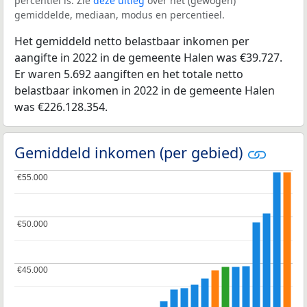
percentiel is. Zie
deze uitleg
over het (gewogen)
gemiddelde, mediaan, modus en percentieel.
Het gemiddeld netto belastbaar inkomen per
aangifte in 2022 in de gemeente Halen was €39.727.
Er waren 5.692 aangiften en het totale netto
belastbaar inkomen in 2022 in de gemeente Halen
was €226.128.354.
Gemiddeld inkomen (per gebied)
€55.000
€55.000
€50.000
€50.000
€45.000
€45.000