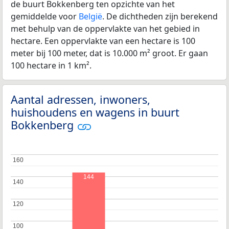
de buurt Bokkenberg ten opzichte van het
gemiddelde voor
België
. De dichtheden zijn berekend
met behulp van de oppervlakte van het gebied in
hectare. Een oppervlakte van een hectare is 100
meter bij 100 meter, dat is 10.000 m² groot. Er gaan
100 hectare in 1 km².
Aantal adressen, inwoners,
huishoudens en wagens in buurt
Bokkenberg
160
160
144
140
140
120
120
100
100