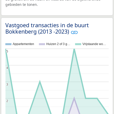
gebieden te tonen.
Vastgoed transacties in de buurt
Bokkenberg (2013 -2023)
Appartementen
Huizen 2 of 3 g…
Vrijstaande wo…
5
5
4
4
3
3
2
2