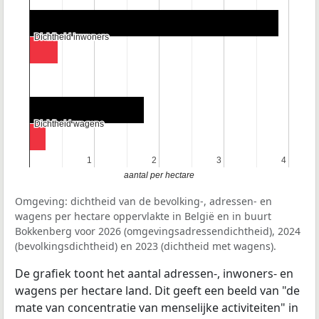
Dichtheid inwoners
Dichtheid inwoners
Dichtheid wagens
Dichtheid wagens
1
1
2
2
3
3
4
4
aantal per hectare
Omgeving: dichtheid van de bevolking-, adressen- en
wagens per hectare oppervlakte in België en in buurt
Bokkenberg voor 2026 (omgevingsadressendichtheid), 2024
(bevolkingsdichtheid) en 2023 (dichtheid met wagens).
De grafiek toont het aantal adressen-, inwoners- en
wagens per hectare land. Dit geeft een beeld van "de
mate van concentratie van menselijke activiteiten" in