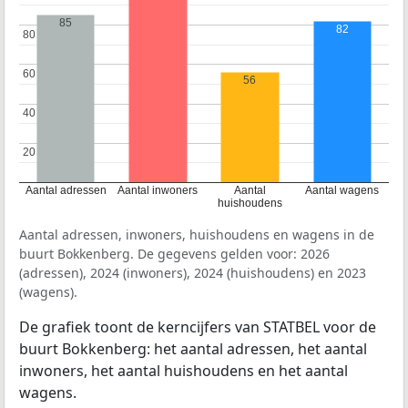
85
82
80
80
60
60
56
40
40
20
20
Aantal adressen
Aantal inwoners
Aantal
Aantal wagens
huishoudens
Aantal adressen, inwoners, huishoudens en wagens in de
buurt Bokkenberg. De gegevens gelden voor: 2026
(adressen), 2024 (inwoners), 2024 (huishoudens) en 2023
(wagens).
De grafiek toont de kerncijfers van STATBEL voor de
buurt Bokkenberg: het aantal adressen, het aantal
inwoners, het aantal huishoudens en het aantal
wagens.