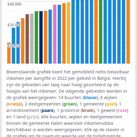
€40.000
€40.000
€35.000
€35.000
€30.000
€30.000
Bovenstaande grafiek toont het gemiddeld netto belastbaar
inkomen per aangifte in 2022 per gebied in België. Hierbij
zijn de gebieden van laag naar hoog gesorteerd op de
hoogte van het inkomen. De volgende gebieden worden in
de grafiek weergegeven: 14 buurten (
blauw
), 6 wijken
(
oranje
), 2 deelgemeenten (
groen
), 1 gemeente (
geel
), 1
arrondissement (
paars
), 1 provincie (
bruin
), 1 gewest (
roze
)
en 1 land (
grijs
). Alle buurten, wijken en deelgemeenten
binnen de gemeente Halen waarvoor inkomensdata
beschikbaar is worden weergegeven. Klik op de staven in
de grafiek om de naam en waarde van de bijbehorende