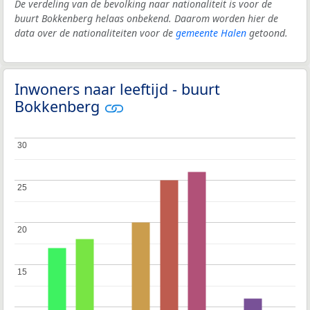
De verdeling van de bevolking naar nationaliteit is voor de
buurt Bokkenberg helaas onbekend. Daarom worden hier de
data over de nationaliteiten voor de
gemeente Halen
getoond.
Inwoners naar leeftijd - buurt
Bokkenberg
30
30
25
25
20
20
15
15