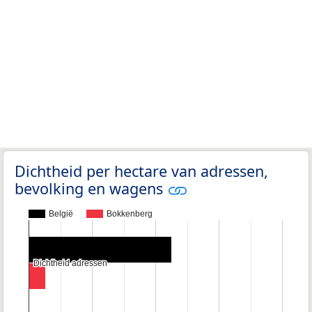
Dichtheid per hectare van adressen,
bevolking en wagens
België
Bokkenberg
Dichtheid adressen
Dichtheid adressen