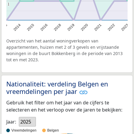
1
1
2013
2014
2015
2016
2018
2019
2020
2021
2022
2023
Overzicht van het aantal woningverkopen van
appartementen, huizen met 2 of 3 gevels en vrijstaande
woningen in de buurt Bokkenberg in de periode van 2013
tot en met 2023.
Nationaliteit: verdeling Belgen en
vreemdelingen per jaar
Gebruik het filter om het jaar van de cijfers te
selecteren en het verloop over de jaren te bekijken:
Jaar:
2025
Vreemdelingen
Belgen