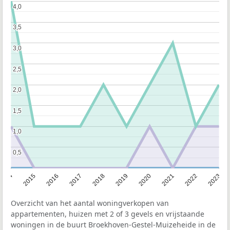
4,0
4,0
3,5
3,5
3,0
3,0
2,5
2,5
2,0
2,0
1,5
1,5
1,0
1,0
0,5
0,5
2014
2015
2016
2017
2018
2019
2020
2021
2022
2023
Overzicht van het aantal woningverkopen van
appartementen, huizen met 2 of 3 gevels en vrijstaande
woningen in de buurt Broekhoven-Gestel-Muizeheide in de