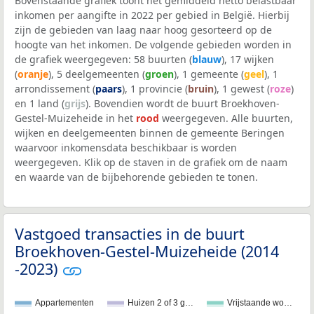
Bovenstaande grafiek toont het gemiddeld netto belastbaar
inkomen per aangifte in 2022 per gebied in België. Hierbij
zijn de gebieden van laag naar hoog gesorteerd op de
hoogte van het inkomen. De volgende gebieden worden in
de grafiek weergegeven: 58 buurten (
blauw
), 17 wijken
(
oranje
), 5 deelgemeenten (
groen
), 1 gemeente (
geel
), 1
arrondissement (
paars
), 1 provincie (
bruin
), 1 gewest (
roze
)
en 1 land (
grijs
). Bovendien wordt de buurt Broekhoven-
Gestel-Muizeheide in het
rood
weergegeven. Alle buurten,
wijken en deelgemeenten binnen de gemeente Beringen
waarvoor inkomensdata beschikbaar is worden
weergegeven. Klik op de staven in de grafiek om de naam
en waarde van de bijbehorende gebieden te tonen.
Vastgoed transacties in de buurt
Broekhoven-Gestel-Muizeheide (2014
-2023)
Appartementen
Huizen 2 of 3 g…
Vrijstaande wo…