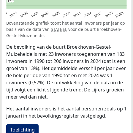
160
160
2023
1990
1993
1996
1999
2002
2005
2008
2011
2014
2017
2020
Bovenstaande grafiek toont het aantal inwoners per jaar op
basis van de data van
STATBEL
voor de buurt Broekhoven-
Gestel-Muizeheide.
De bevolking van de buurt Broekhoven-Gestel-
Muizeheide is met 23 inwoners toegenomen van 183
inwoners in 1990 tot 206 inwoners in 2024 (dat is een
groei van 13%). Het gemiddelde verschil per jaar over
de hele periode van 1990 tot en met 2024 was 1
inwoners (0,57%). De ontwikkeling van de data in de
tijd volgt een licht stijgende trend: De cijfers groeien
meer wel dan niet.
Het aantal inwoners is het aantal personen zoals op 1
januari in het bevolkingsregister vastgelegd.
Toelichting