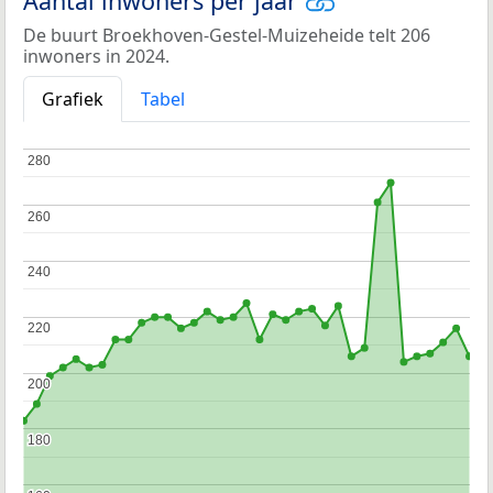
Aantal inwoners per jaar
De buurt Broekhoven-Gestel-Muizeheide telt 206
inwoners in 2024.
Grafiek
Tabel
280
280
260
260
240
240
220
220
200
200
180
180