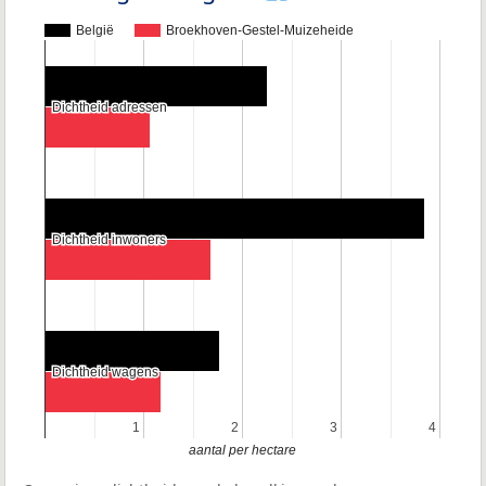
België
Broekhoven-Gestel-Muizeheide
Dichtheid adressen
Dichtheid adressen
Dichtheid inwoners
Dichtheid inwoners
Dichtheid wagens
Dichtheid wagens
1
1
2
2
3
3
4
4
aantal per hectare