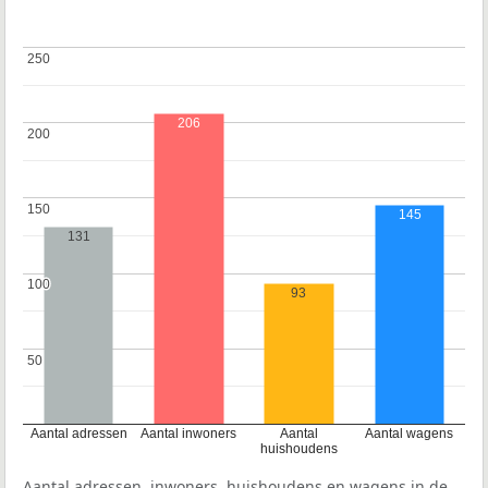
250
250
206
200
200
150
150
145
131
100
100
93
50
50
Aantal adressen
Aantal inwoners
Aantal
Aantal wagens
huishoudens
Aantal adressen, inwoners, huishoudens en wagens in de