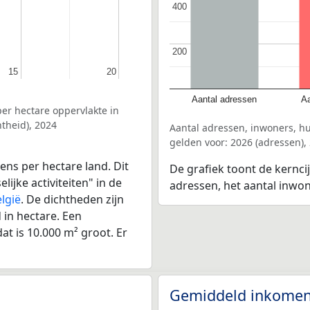
400
400
200
200
15
15
20
20
Aantal adressen
Aa
er hectare oppervlakte in
theid), 2024
Aantal adressen, inwoners, h
gelden voor: 2026 (adressen),
ens per hectare land. Dit
De grafiek toont de kernci
ijke activiteiten" in de
adressen, het aantal inwo
lgië
. De dichtheden zijn
in hectare. Een
at is 10.000 m² groot. Er
Gemiddeld inkomen