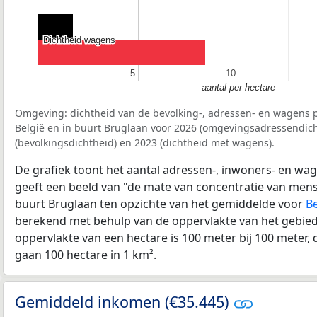
Dichtheid wagens
Dichtheid wagens
5
5
10
10
aantal per hectare
Omgeving: dichtheid van de bevolking-, adressen- en wagens p
België en in buurt Bruglaan voor 2026 (omgevingsadressendich
(bevolkingsdichtheid) en 2023 (dichtheid met wagens).
De grafiek toont het aantal adressen-, inwoners- en wag
geeft een beeld van "de mate van concentratie van mensel
buurt Bruglaan ten opzichte van het gemiddelde voor
Be
berekend met behulp van de oppervlakte van het gebied 
oppervlakte van een hectare is 100 meter bij 100 meter, d
gaan 100 hectare in 1 km².
Gemiddeld inkomen (€35.445)