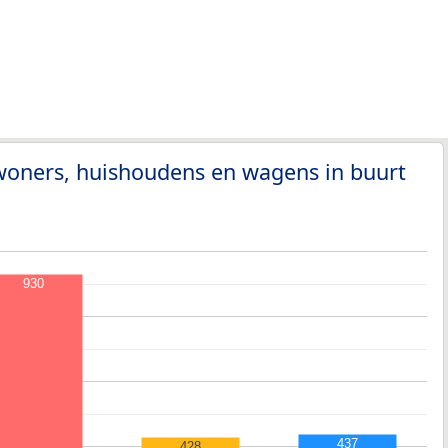
woners, huishoudens en wagens in buurt
930
437
428