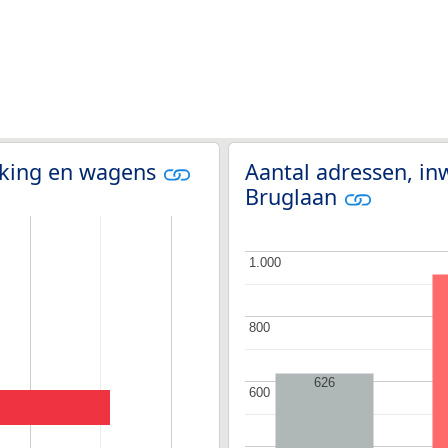
olking en wagens
Aantal adressen, in
Bruglaan
1.000
1.000
800
800
626
600
600