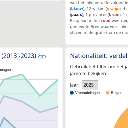
van het inkomen. De volgende
(
blauw
), 12 wijken (
oranje
), 4
(
paars
), 1 provincie (
bruin
), 1
Bruglaan in het
rood
weergege
gemeente Bree waarvoor inko
staven in de grafiek om de n
 (2013 -2023)
Nationaliteit: verd
Gebruik het filter om het j
oningen
jaren te bekijken:
Jaar:
2025
Vreemdelingen
Belgen