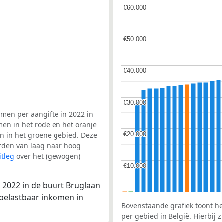
€60.000
€60.000
€50.000
€50.000
€40.000
€40.000
€30.000
€30.000
men per aangifte in 2022 in
men in het rode en het oranje
€20.000
€20.000
en in het groene gebied. Deze
aarden van laag naar hoog
itleg
over het (gewogen)
€10.000
€10.000
 2022 in de buurt Bruglaan
 belastbaar inkomen in
Bovenstaande grafiek toont h
per gebied in België. Hierbij