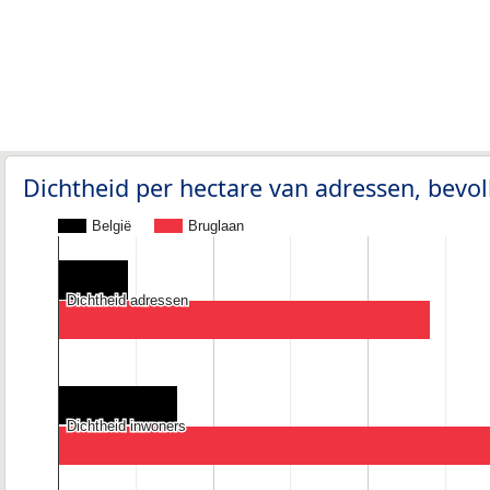
Dichtheid per hectare van adressen, bev
België
Bruglaan
Dichtheid adressen
Dichtheid adressen
Dichtheid inwoners
Dichtheid inwoners