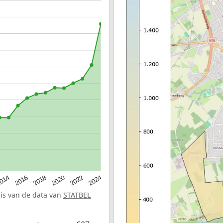
014
2016
2018
2020
2022
2024
sis van de data van
STATBEL