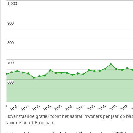
1.000
1.000
900
900
800
800
700
700
600
600
1990
1992
1994
1996
1998
2000
2002
2004
2006
2008
2010
2012
2
Bovenstaande grafiek toont het aantal inwoners per jaar op ba
voor de buurt Bruglaan.