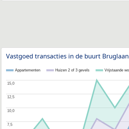
Vastgoed transacties in de buurt Bruglaan
Appartementen
Huizen 2 of 3 gevels
Vrijstaande w
15,0
15,0
12,5
12,5
10,0
10,0
7,5
7,5