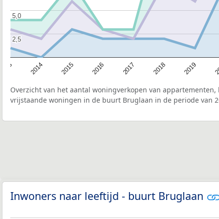
5,0
5,0
2,5
2,5
2015
2
2017
2014
2019
2016
2013
2018
Overzicht van het aantal woningverkopen van appartementen, h
vrijstaande woningen in de buurt Bruglaan in de periode van 2
Inwoners naar leeftijd - buurt Bruglaan