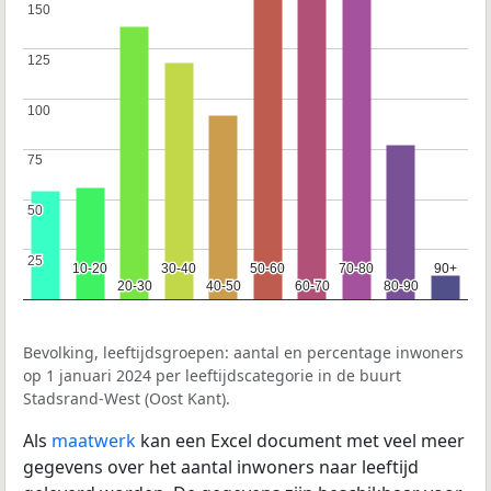
150
150
125
125
100
100
75
75
50
50
25
25
10-20
10-20
30-40
30-40
50-60
50-60
70-80
70-80
90+
90+
20-30
20-30
40-50
40-50
60-70
60-70
80-90
80-90
Bevolking, leeftijdsgroepen: aantal en percentage inwoners
op 1 januari 2024 per leeftijdscategorie in de buurt
Stadsrand-West (Oost Kant).
Als
maatwerk
kan een Excel document met veel meer
gegevens over het aantal inwoners naar leeftijd