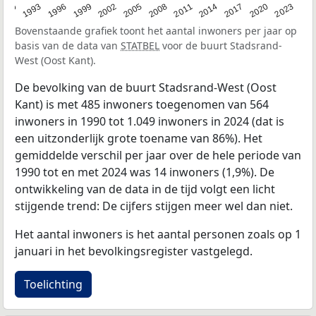
2023
1990
1993
1996
1999
2002
2005
2008
2011
2014
2017
2020
Bovenstaande grafiek toont het aantal inwoners per jaar op
basis van de data van
STATBEL
voor de buurt Stadsrand-
West (Oost Kant).
De bevolking van de buurt Stadsrand-West (Oost
Kant) is met 485 inwoners toegenomen van 564
inwoners in 1990 tot 1.049 inwoners in 2024 (dat is
een uitzonderlijk grote toename van 86%). Het
gemiddelde verschil per jaar over de hele periode van
1990 tot en met 2024 was 14 inwoners (1,9%). De
ontwikkeling van de data in de tijd volgt een licht
stijgende trend: De cijfers stijgen meer wel dan niet.
Het aantal inwoners is het aantal personen zoals op 1
januari in het bevolkingsregister vastgelegd.
Toelichting