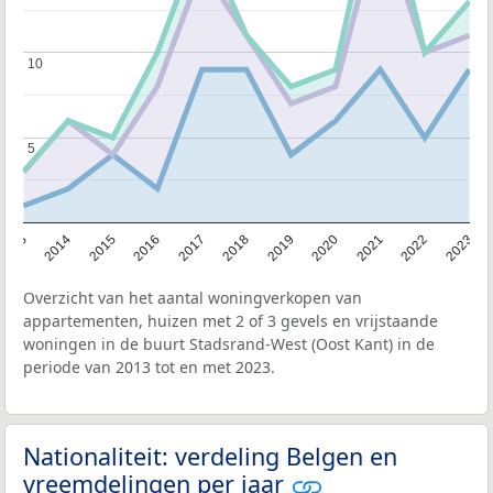
10
10
5
5
2013
2014
2015
2016
2017
2018
2019
2020
2021
2022
2023
Overzicht van het aantal woningverkopen van
appartementen, huizen met 2 of 3 gevels en vrijstaande
woningen in de buurt Stadsrand-West (Oost Kant) in de
periode van 2013 tot en met 2023.
Nationaliteit: verdeling Belgen en
vreemdelingen per jaar