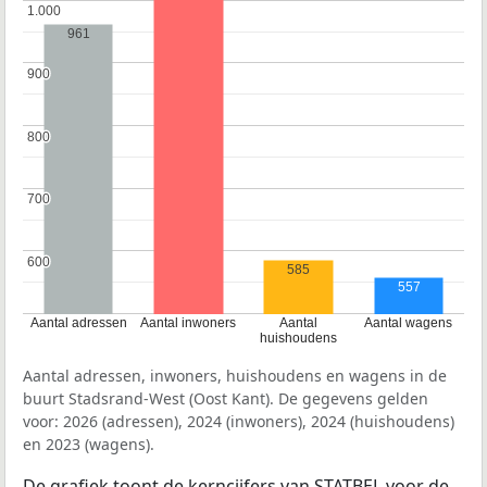
1.000
1.000
961
900
900
800
800
700
700
600
600
585
557
Aantal adressen
Aantal inwoners
Aantal
Aantal wagens
huishoudens
Aantal adressen, inwoners, huishoudens en wagens in de
buurt Stadsrand-West (Oost Kant). De gegevens gelden
voor: 2026 (adressen), 2024 (inwoners), 2024 (huishoudens)
en 2023 (wagens).
De grafiek toont de kerncijfers van STATBEL voor de