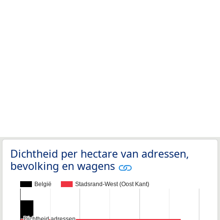
Dichtheid per hectare van adressen,
bevolking en wagens
België
Stadsrand-West (Oost Kant)
Dichtheid adressen
Dichtheid adressen