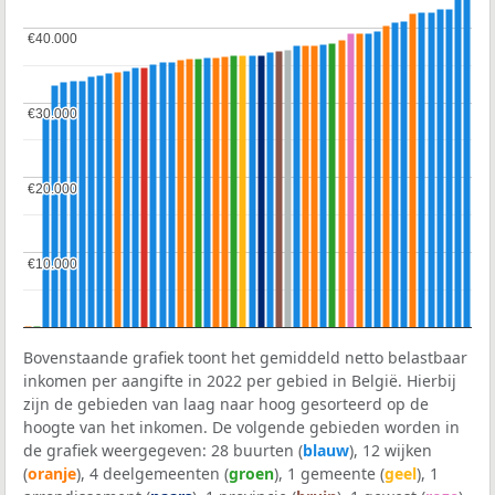
€40.000
€40.000
€30.000
€30.000
€20.000
€20.000
€10.000
€10.000
Bovenstaande grafiek toont het gemiddeld netto belastbaar
inkomen per aangifte in 2022 per gebied in België. Hierbij
zijn de gebieden van laag naar hoog gesorteerd op de
hoogte van het inkomen. De volgende gebieden worden in
de grafiek weergegeven: 28 buurten (
blauw
), 12 wijken
(
oranje
), 4 deelgemeenten (
groen
), 1 gemeente (
geel
), 1