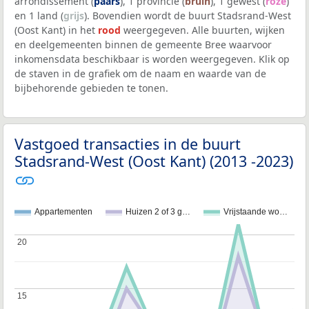
arrondissement (
paars
), 1 provincie (
bruin
), 1 gewest (
roze
)
en 1 land (
grijs
). Bovendien wordt de buurt Stadsrand-West
(Oost Kant) in het
rood
weergegeven. Alle buurten, wijken
en deelgemeenten binnen de gemeente Bree waarvoor
inkomensdata beschikbaar is worden weergegeven. Klik op
de staven in de grafiek om de naam en waarde van de
bijbehorende gebieden te tonen.
Vastgoed transacties in de buurt
Stadsrand-West (Oost Kant) (2013 -2023)
Appartementen
Huizen 2 of 3 g…
Vrijstaande wo…
20
20
15
15