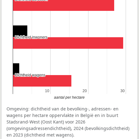
Dichtheid inwoners
Dichtheid inwoners
Dichtheid wagens
Dichtheid wagens
10
10
20
20
30
30
aantal per hectare
Omgeving: dichtheid van de bevolking-, adressen- en
wagens per hectare oppervlakte in België en in buurt
Stadsrand-West (Oost Kant) voor 2026
(omgevingsadressendichtheid), 2024 (bevolkingsdichtheid)
en 2023 (dichtheid met wagens).