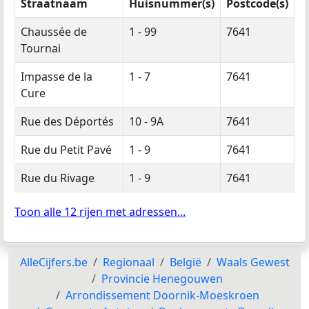
Straatnaam
Huisnummer(s)
Postcode(s)
Chaussée de
1 - 99
7641
Tournai
Impasse de la
1 - 7
7641
Cure
Rue des Déportés
10 - 9A
7641
Rue du Petit Pavé
1 - 9
7641
Rue du Rivage
1 - 9
7641
Toon alle 12 rijen met adressen...
AlleCijfers.be
Regionaal
België
Waals Gewest
Provincie Henegouwen
Arrondissement Doornik-Moeskroen