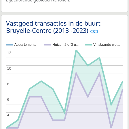
Vastgoed transacties in de buurt
Bruyelle-Centre (2013 -2023)
Appartementen
Huizen 2 of 3 g…
Vrijstaande wo…
12
12
10
10
8
8
6
6
4
4