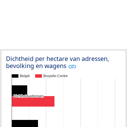
Dichtheid per hectare van adressen,
bevolking en wagens
België
Bruyelle-Centre
Dichtheid adressen
Dichtheid adressen