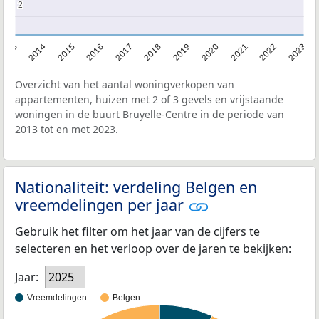
2
2
2013
2014
2015
2016
2017
2018
2019
2020
2021
2022
2023
Overzicht van het aantal woningverkopen van
appartementen, huizen met 2 of 3 gevels en vrijstaande
woningen in de buurt Bruyelle-Centre in de periode van
2013 tot en met 2023.
Nationaliteit: verdeling Belgen en
vreemdelingen per jaar
Gebruik het filter om het jaar van de cijfers te
selecteren en het verloop over de jaren te bekijken:
Jaar:
2025
Vreemdelingen
Belgen