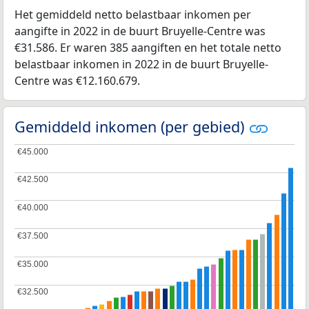
Het gemiddeld netto belastbaar inkomen per
aangifte in 2022 in de buurt Bruyelle-Centre was
€31.586. Er waren 385 aangiften en het totale netto
belastbaar inkomen in 2022 in de buurt Bruyelle-
Centre was €12.160.679.
Gemiddeld inkomen (per gebied)
€45.000
€45.000
€42.500
€42.500
€40.000
€40.000
€37.500
€37.500
€35.000
€35.000
€32.500
€32.500