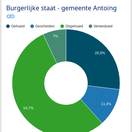
Burgerlijke staat - gemeente Antoing
Gehuwd
Gescheiden
Ongehuwd
Verweduwd
7%
26,9%
11,4%
54,7%