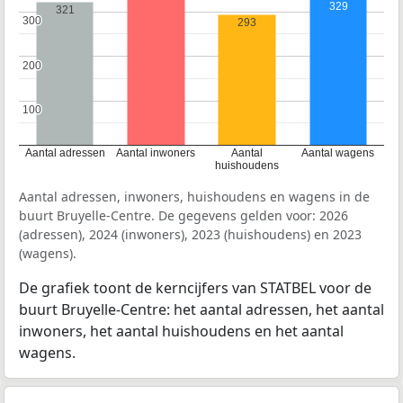
329
321
300
300
293
200
200
100
100
Aantal adressen
Aantal inwoners
Aantal
Aantal wagens
huishoudens
Aantal adressen, inwoners, huishoudens en wagens in de
buurt Bruyelle-Centre. De gegevens gelden voor: 2026
(adressen), 2024 (inwoners), 2023 (huishoudens) en 2023
(wagens).
De grafiek toont de kerncijfers van STATBEL voor de
buurt Bruyelle-Centre: het aantal adressen, het aantal
inwoners, het aantal huishoudens en het aantal
wagens.