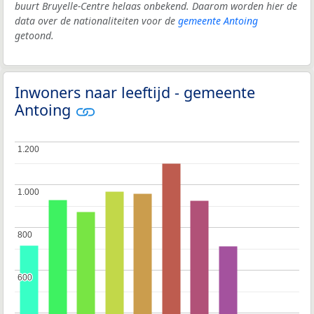
buurt Bruyelle-Centre helaas onbekend. Daarom worden hier de
data over de nationaliteiten voor de
gemeente Antoing
getoond.
Inwoners naar leeftijd - gemeente
Antoing
1.200
1.200
1.000
1.000
800
800
600
600