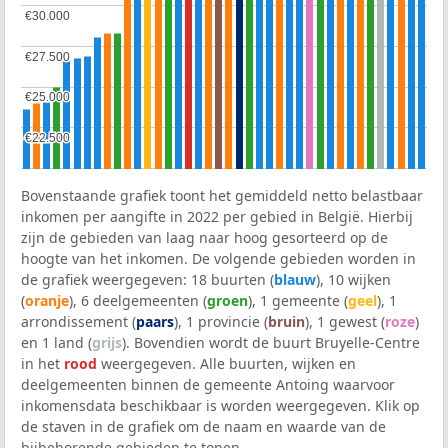
€30.000
€30.000
€27.500
€27.500
€25.000
€25.000
€22.500
€22.500
Bovenstaande grafiek toont het gemiddeld netto belastbaar
inkomen per aangifte in 2022 per gebied in België. Hierbij
zijn de gebieden van laag naar hoog gesorteerd op de
hoogte van het inkomen. De volgende gebieden worden in
de grafiek weergegeven: 18 buurten (
blauw
), 10 wijken
(
oranje
), 6 deelgemeenten (
groen
), 1 gemeente (
geel
), 1
arrondissement (
paars
), 1 provincie (
bruin
), 1 gewest (
roze
)
en 1 land (
grijs
). Bovendien wordt de buurt Bruyelle-Centre
in het
rood
weergegeven. Alle buurten, wijken en
deelgemeenten binnen de gemeente Antoing waarvoor
inkomensdata beschikbaar is worden weergegeven. Klik op
de staven in de grafiek om de naam en waarde van de
bijbehorende gebieden te tonen.