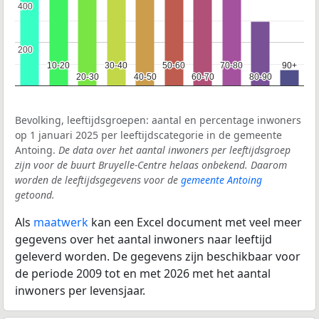
400
400
200
200
10-20
10-20
30-40
30-40
50-60
50-60
70-80
70-80
90+
90+
20-30
20-30
40-50
40-50
60-70
60-70
80-90
80-90
Bevolking, leeftijdsgroepen: aantal en percentage inwoners
op 1 januari 2025 per leeftijdscategorie in de gemeente
Antoing.
De data over het aantal inwoners per leeftijdsgroep
zijn voor de buurt Bruyelle-Centre helaas onbekend. Daarom
worden de leeftijdsgegevens voor de
gemeente Antoing
getoond.
Als
maatwerk
kan een Excel document met veel meer
gegevens over het aantal inwoners naar leeftijd
geleverd worden. De gegevens zijn beschikbaar voor
de periode 2009 tot en met 2026 met het aantal
inwoners per levensjaar.