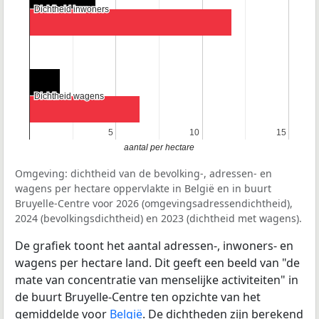
Dichtheid inwoners
Dichtheid inwoners
Dichtheid wagens
Dichtheid wagens
5
5
10
10
15
15
aantal per hectare
Omgeving: dichtheid van de bevolking-, adressen- en
wagens per hectare oppervlakte in België en in buurt
Bruyelle-Centre voor 2026 (omgevingsadressendichtheid),
2024 (bevolkingsdichtheid) en 2023 (dichtheid met wagens).
De grafiek toont het aantal adressen-, inwoners- en
wagens per hectare land. Dit geeft een beeld van "de
mate van concentratie van menselijke activiteiten" in
de buurt Bruyelle-Centre ten opzichte van het
gemiddelde voor
België
. De dichtheden zijn berekend