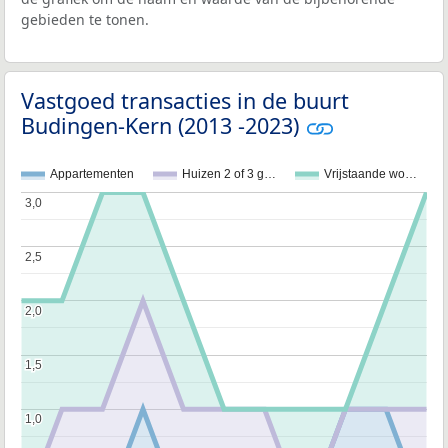
gebieden te tonen.
Vastgoed transacties in de buurt
Budingen-Kern (2013 -2023)
Appartementen
Huizen 2 of 3 g…
Vrijstaande wo…
3,0
3,0
2,5
2,5
2,0
2,0
1,5
1,5
1,0
1,0