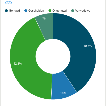
Gehuwd
Gescheiden
Ongehuwd
Verweduwd
7%
40,7%
42,3%
10%