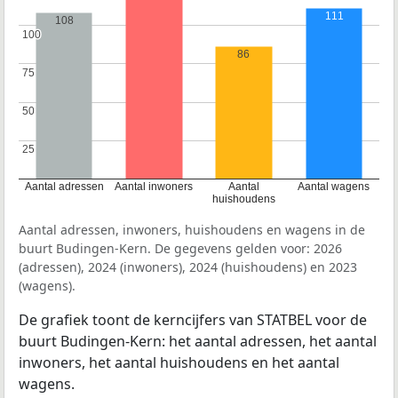
111
108
100
100
86
75
75
50
50
25
25
Aantal adressen
Aantal inwoners
Aantal
Aantal wagens
huishoudens
Aantal adressen, inwoners, huishoudens en wagens in de
buurt Budingen-Kern. De gegevens gelden voor: 2026
(adressen), 2024 (inwoners), 2024 (huishoudens) en 2023
(wagens).
De grafiek toont de kerncijfers van STATBEL voor de
buurt Budingen-Kern: het aantal adressen, het aantal
inwoners, het aantal huishoudens en het aantal
wagens.