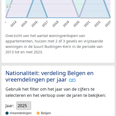
0,5
0,5
2013
2014
2015
2016
2017
2018
2019
2020
2021
2022
2023
Overzicht van het aantal woningverkopen van
appartementen, huizen met 2 of 3 gevels en vrijstaande
woningen in de buurt Budingen-Kern in de periode van
2013 tot en met 2023.
Nationaliteit: verdeling Belgen en
vreemdelingen per jaar
Gebruik het filter om het jaar van de cijfers te
selecteren en het verloop over de jaren te bekijken:
Jaar:
2025
Vreemdelingen
Belgen