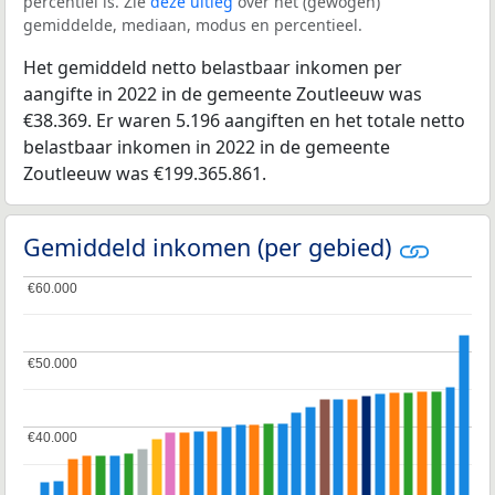
percentiel is. Zie
deze uitleg
over het (gewogen)
gemiddelde, mediaan, modus en percentieel.
Het gemiddeld netto belastbaar inkomen per
aangifte in 2022 in de gemeente Zoutleeuw was
€38.369. Er waren 5.196 aangiften en het totale netto
belastbaar inkomen in 2022 in de gemeente
Zoutleeuw was €199.365.861.
Gemiddeld inkomen (per gebied)
€60.000
€60.000
€50.000
€50.000
€40.000
€40.000