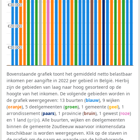
€30.000
€30.000
€20.000
€20.000
€10.000
€10.000
Bovenstaande grafiek toont het gemiddeld netto belastbaar
inkomen per aangifte in 2022 per gebied in België. Hierbij
zijn de gebieden van laag naar hoog gesorteerd op de
hoogte van het inkomen. De volgende gebieden worden in
de grafiek weergegeven: 13 buurten (
blauw
), 9 wijken
(
oranje
), 5 deelgemeenten (
groen
), 1 gemeente (
geel
), 1
arrondissement (
paars
), 1 provincie (
bruin
), 1 gewest (
roze
)
en 1 land (
grijs
). Alle buurten, wijken en deelgemeenten
binnen de gemeente Zoutleeuw waarvoor inkomensdata
beschikbaar is worden weergegeven. Klik op de staven in
de grafiek om de naam en waarde van de bijbehorende