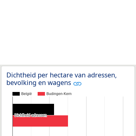
Dichtheid per hectare van adressen,
bevolking en wagens
België
Budingen-Kern
Dichtheid adressen
Dichtheid adressen