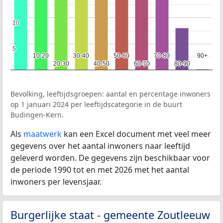
10
10
5
5
10-20
10-20
30-40
30-40
50-60
50-60
70-80
70-80
90+
90+
20-30
20-30
40-50
40-50
60-70
60-70
80-90
80-90
Bevolking, leeftijdsgroepen: aantal en percentage inwoners
op 1 januari 2024 per leeftijdscategorie in de buurt
Budingen-Kern.
Als
maatwerk
kan een Excel document met veel meer
gegevens over het aantal inwoners naar leeftijd
geleverd worden. De gegevens zijn beschikbaar voor
de periode 1990 tot en met 2026 met het aantal
inwoners per levensjaar.
Burgerlijke staat - gemeente Zoutleeuw