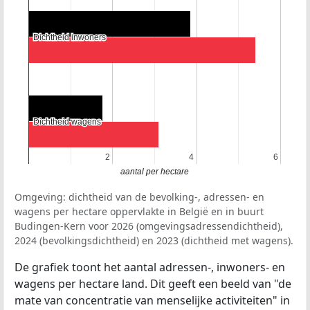
Dichtheid inwoners
Dichtheid inwoners
Dichtheid wagens
Dichtheid wagens
2
2
4
4
6
6
aantal per hectare
Omgeving: dichtheid van de bevolking-, adressen- en
wagens per hectare oppervlakte in België en in buurt
Budingen-Kern voor 2026 (omgevingsadressendichtheid),
2024 (bevolkingsdichtheid) en 2023 (dichtheid met wagens).
De grafiek toont het aantal adressen-, inwoners- en
wagens per hectare land. Dit geeft een beeld van "de
mate van concentratie van menselijke activiteiten" in