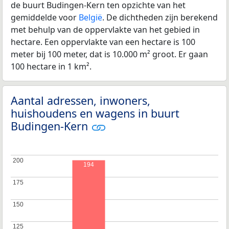
de buurt Budingen-Kern ten opzichte van het
gemiddelde voor
België
. De dichtheden zijn berekend
met behulp van de oppervlakte van het gebied in
hectare. Een oppervlakte van een hectare is 100
meter bij 100 meter, dat is 10.000 m² groot. Er gaan
100 hectare in 1 km².
Aantal adressen, inwoners,
huishoudens en wagens in buurt
Budingen-Kern
200
200
194
175
175
150
150
125
125