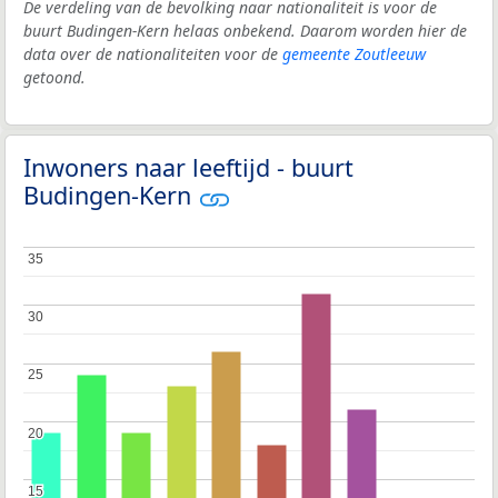
De verdeling van de bevolking naar nationaliteit is voor de
buurt Budingen-Kern helaas onbekend. Daarom worden hier de
data over de nationaliteiten voor de
gemeente Zoutleeuw
getoond.
Inwoners naar leeftijd - buurt
Budingen-Kern
35
35
30
30
25
25
20
20
15
15