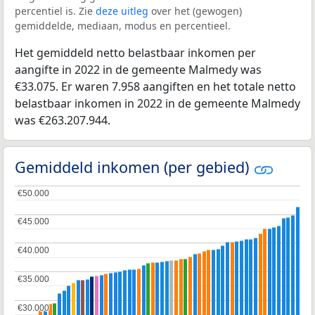
percentiel is. Zie
deze uitleg
over het (gewogen)
gemiddelde, mediaan, modus en percentieel.
Het gemiddeld netto belastbaar inkomen per
aangifte in 2022 in de gemeente Malmedy was
€33.075. Er waren 7.958 aangiften en het totale netto
belastbaar inkomen in 2022 in de gemeente Malmedy
was €263.207.944.
Gemiddeld inkomen (per gebied)
€50.000
€50.000
€45.000
€45.000
€40.000
€40.000
€35.000
€35.000
€30.000
€30.000