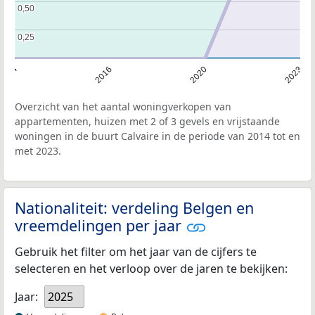
0,50
0,50
0,25
0,25
2014
2016
2020
2023
Overzicht van het aantal woningverkopen van
appartementen, huizen met 2 of 3 gevels en vrijstaande
woningen in de buurt Calvaire in de periode van 2014 tot en
met 2023.
Nationaliteit: verdeling Belgen en
vreemdelingen per jaar
Gebruik het filter om het jaar van de cijfers te
selecteren en het verloop over de jaren te bekijken:
Jaar:
2025