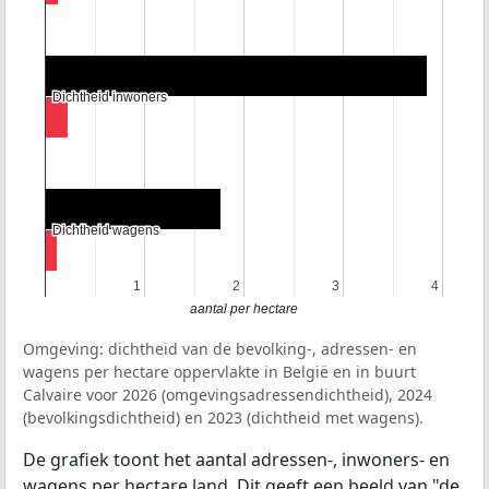
Dichtheid inwoners
Dichtheid inwoners
Dichtheid wagens
Dichtheid wagens
1
1
2
2
3
3
4
4
aantal per hectare
Omgeving: dichtheid van de bevolking-, adressen- en
wagens per hectare oppervlakte in België en in buurt
Calvaire voor 2026 (omgevingsadressendichtheid), 2024
(bevolkingsdichtheid) en 2023 (dichtheid met wagens).
De grafiek toont het aantal adressen-, inwoners- en
wagens per hectare land. Dit geeft een beeld van "de