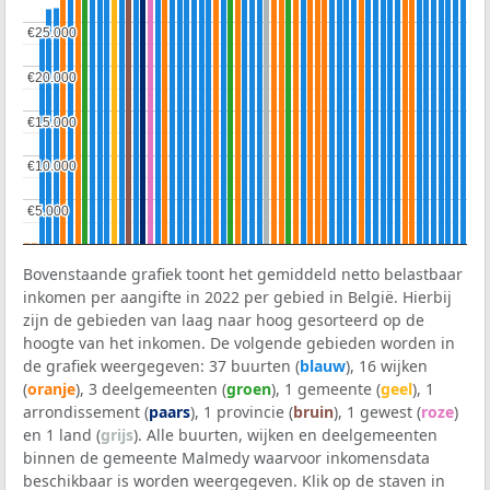
€25.000
€25.000
€20.000
€20.000
€15.000
€15.000
€10.000
€10.000
€5.000
€5.000
Bovenstaande grafiek toont het gemiddeld netto belastbaar
inkomen per aangifte in 2022 per gebied in België. Hierbij
zijn de gebieden van laag naar hoog gesorteerd op de
hoogte van het inkomen. De volgende gebieden worden in
de grafiek weergegeven: 37 buurten (
blauw
), 16 wijken
(
oranje
), 3 deelgemeenten (
groen
), 1 gemeente (
geel
), 1
arrondissement (
paars
), 1 provincie (
bruin
), 1 gewest (
roze
)
en 1 land (
grijs
). Alle buurten, wijken en deelgemeenten
binnen de gemeente Malmedy waarvoor inkomensdata
beschikbaar is worden weergegeven. Klik op de staven in