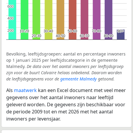
600
600
400
400
200
200
10-20
10-20
30-40
30-40
50-60
50-60
70-80
70-80
90+
90+
20-30
20-30
40-50
40-50
60-70
60-70
80-90
80-90
Bevolking, leeftijdsgroepen: aantal en percentage inwoners
op 1 januari 2025 per leeftijdscategorie in de gemeente
Malmedy.
De data over het aantal inwoners per leeftijdsgroep
zijn voor de buurt Calvaire helaas onbekend. Daarom worden
de leeftijdsgegevens voor de
gemeente Malmedy
getoond.
Als
maatwerk
kan een Excel document met veel meer
gegevens over het aantal inwoners naar leeftijd
geleverd worden. De gegevens zijn beschikbaar voor
de periode 2009 tot en met 2026 met het aantal
inwoners per levensjaar.