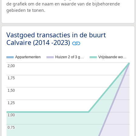
de grafiek om de naam en waarde van de bijbehorende
gebieden te tonen.
Vastgoed transacties in de buurt
Calvaire (2014 -2023)
Appartementen
Huizen 2 of 3 g…
Vrijstaande wo…
2,00
2,00
1,75
1,75
1,50
1,50
1,25
1,25
1,00
1,00
0,75
0,75