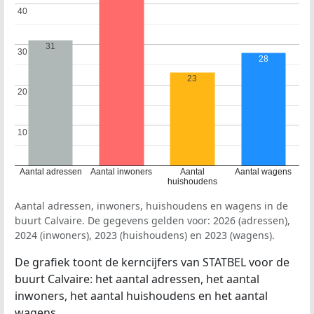
40
40
31
30
30
28
23
20
20
10
10
Aantal adressen
Aantal inwoners
Aantal
Aantal wagens
huishoudens
Aantal adressen, inwoners, huishoudens en wagens in de
buurt Calvaire. De gegevens gelden voor: 2026 (adressen),
2024 (inwoners), 2023 (huishoudens) en 2023 (wagens).
De grafiek toont de kerncijfers van STATBEL voor de
buurt Calvaire: het aantal adressen, het aantal
inwoners, het aantal huishoudens en het aantal
wagens.