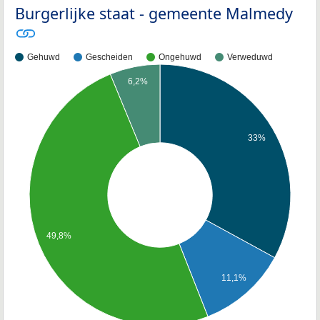
Burgerlijke staat - gemeente Malmedy
Gehuwd
Gescheiden
Ongehuwd
Verweduwd
6,2%
33%
49,8%
11,1%