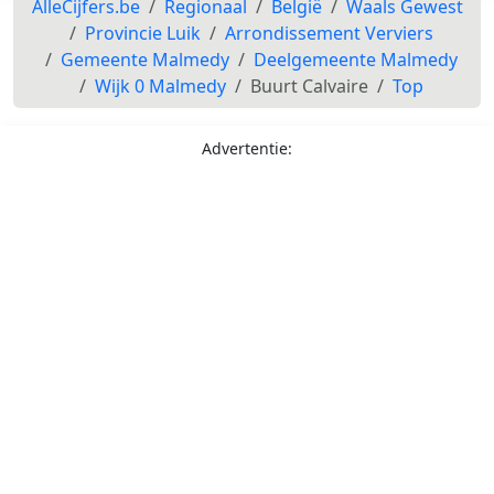
AlleCijfers.be
Regionaal
België
Waals Gewest
Provincie Luik
Arrondissement Verviers
Gemeente Malmedy
Deelgemeente Malmedy
Wijk 0 Malmedy
Buurt Calvaire
Top
Advertentie: