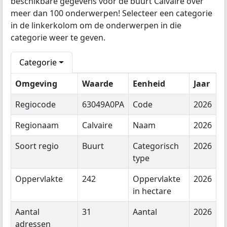
beschikbare gegevens voor de buurt Calvaire over
meer dan 100 onderwerpen! Selecteer een categorie
in de linkerkolom om de onderwerpen in die
categorie weer te geven.
Categorie
Omgeving
Waarde
Eenheid
Jaar
Regiocode
63049A0PA
Code
2026
Regionaam
Calvaire
Naam
2026
Soort regio
Buurt
Categorisch
2026
type
Oppervlakte
242
Oppervlakte
2026
in hectare
Aantal
31
Aantal
2026
adressen