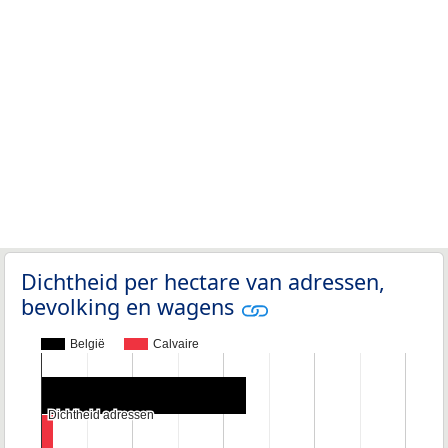
Dichtheid per hectare van adressen,
bevolking en wagens
België
Calvaire
Dichtheid adressen
Dichtheid adressen