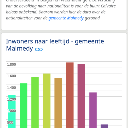
van de bevolking naar nationaliteit is voor de buurt Calvaire
helaas onbekend. Daarom worden hier de data over de
nationaliteiten voor de
gemeente Malmedy
getoond.
Inwoners naar leeftijd - gemeente
Malmedy
1.800
1.800
1.600
1.600
1.400
1.400
1.200
1.200
1.000
1.000
800
800