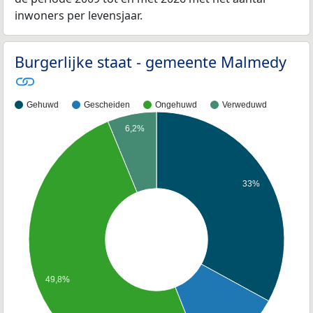
inwoners per levensjaar.
Burgerlijke staat - gemeente Malmedy
Gehuwd
Gescheiden
Ongehuwd
Verweduwd
6,2%
33%
49,8%