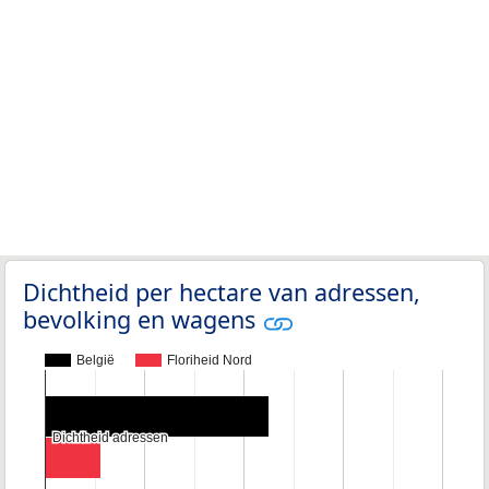
Dichtheid per hectare van adressen,
bevolking en wagens
België
Floriheid Nord
Dichtheid adressen
Dichtheid adressen