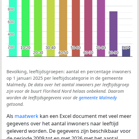
800
800
600
600
400
400
200
200
10-20
10-20
30-40
30-40
50-60
50-60
70-80
70-80
90+
90+
20-30
20-30
40-50
40-50
60-70
60-70
80-90
80-90
Bevolking, leeftijdsgroepen: aantal en percentage inwoners
op 1 januari 2025 per leeftijdscategorie in de gemeente
Malmedy.
De data over het aantal inwoners per leeftijdsgroep
zijn voor de buurt Floriheid Nord helaas onbekend. Daarom
worden de leeftijdsgegevens voor de
gemeente Malmedy
getoond.
Als
maatwerk
kan een Excel document met veel meer
gegevens over het aantal inwoners naar leeftijd
geleverd worden. De gegevens zijn beschikbaar voor
de periode 2009 tot en met 2026 met het aantal