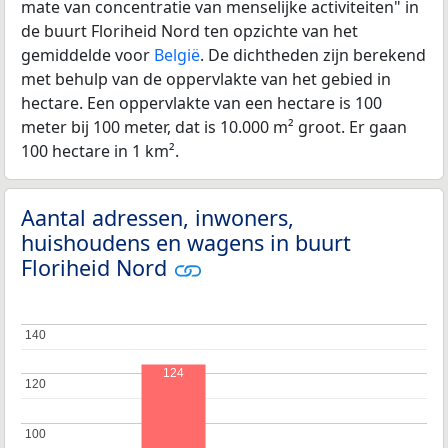
mate van concentratie van menselijke activiteiten" in
de buurt Floriheid Nord ten opzichte van het
gemiddelde voor
België
. De dichtheden zijn berekend
met behulp van de oppervlakte van het gebied in
hectare. Een oppervlakte van een hectare is 100
meter bij 100 meter, dat is 10.000 m² groot. Er gaan
100 hectare in 1 km².
Aantal adressen, inwoners,
huishoudens en wagens in buurt
Floriheid Nord
140
140
124
120
120
100
100