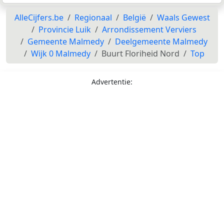
AlleCijfers.be
Regionaal
België
Waals Gewest
Provincie Luik
Arrondissement Verviers
Gemeente Malmedy
Deelgemeente Malmedy
Wijk 0 Malmedy
Buurt Floriheid Nord
Top
Advertentie: