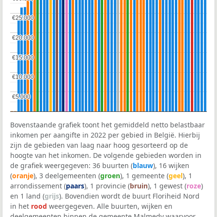
€25.000
€25.000
€20.000
€20.000
€15.000
€15.000
€10.000
€10.000
€5.000
€5.000
Bovenstaande grafiek toont het gemiddeld netto belastbaar
inkomen per aangifte in 2022 per gebied in België. Hierbij
zijn de gebieden van laag naar hoog gesorteerd op de
hoogte van het inkomen. De volgende gebieden worden in
de grafiek weergegeven: 36 buurten (
blauw
), 16 wijken
(
oranje
), 3 deelgemeenten (
groen
), 1 gemeente (
geel
), 1
arrondissement (
paars
), 1 provincie (
bruin
), 1 gewest (
roze
)
en 1 land (
grijs
). Bovendien wordt de buurt Floriheid Nord
in het
rood
weergegeven. Alle buurten, wijken en
deelgemeenten binnen de gemeente Malmedy waarvoor