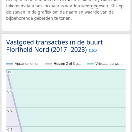
inkomensdata beschikbaar is worden weergegeven. Klik op
de staven in de grafiek om de naam en waarde van de
bijbehorende gebieden te tonen.
Vastgoed transacties in de buurt
Floriheid Nord (2017 -2023)
Appartementen
Huizen 2 of 3 g…
Vrijstaande wo…
1,0
1,0
0,8
0,8
0,6
0,6
0,4
0,4