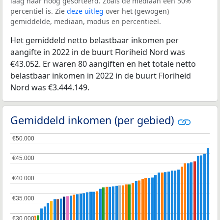
laag naar hoog gesorteerd. Zoals de mediaan een 50%
percentiel is. Zie
deze uitleg
over het (gewogen)
gemiddelde, mediaan, modus en percentieel.
Het gemiddeld netto belastbaar inkomen per
aangifte in 2022 in de buurt Floriheid Nord was
€43.052. Er waren 80 aangiften en het totale netto
belastbaar inkomen in 2022 in de buurt Floriheid
Nord was €3.444.149.
Gemiddeld inkomen (per gebied)
€50.000
€50.000
€45.000
€45.000
€40.000
€40.000
€35.000
€35.000
€30.000
€30.000