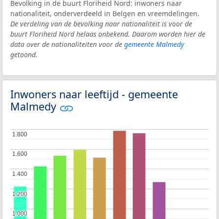
Bevolking in de buurt Floriheid Nord: inwoners naar
nationaliteit, onderverdeeld in Belgen en vreemdelingen.
De verdeling van de bevolking naar nationaliteit is voor de
buurt Floriheid Nord helaas onbekend. Daarom worden hier de
data over de nationaliteiten voor de
gemeente Malmedy
getoond.
Inwoners naar leeftijd - gemeente
Malmedy
1.800
1.800
1.600
1.600
1.400
1.400
1.200
1.200
1.000
1.000