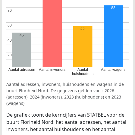
83
80
80
60
60
55
46
40
40
20
20
Aantal adressen
Aantal inwoners
Aantal
Aantal wagens
huishoudens
Aantal adressen, inwoners, huishoudens en wagens in de
buurt Floriheid Nord. De gegevens gelden voor: 2026
(adressen), 2024 (inwoners), 2023 (huishoudens) en 2023
(wagens).
De grafiek toont de kerncijfers van STATBEL voor de
buurt Floriheid Nord: het aantal adressen, het aantal
inwoners, het aantal huishoudens en het aantal