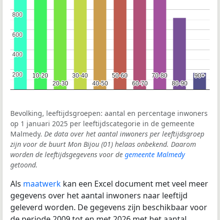
800
800
600
600
400
400
200
200
10-20
10-20
30-40
30-40
50-60
50-60
70-80
70-80
90+
90+
20-30
20-30
40-50
40-50
60-70
60-70
80-90
80-90
Bevolking, leeftijdsgroepen: aantal en percentage inwoners
op 1 januari 2025 per leeftijdscategorie in de gemeente
Malmedy.
De data over het aantal inwoners per leeftijdsgroep
zijn voor de buurt Mon Bijou (01) helaas onbekend. Daarom
worden de leeftijdsgegevens voor de
gemeente Malmedy
getoond.
Als
maatwerk
kan een Excel document met veel meer
gegevens over het aantal inwoners naar leeftijd
geleverd worden. De gegevens zijn beschikbaar voor
de periode 2009 tot en met 2026 met het aantal