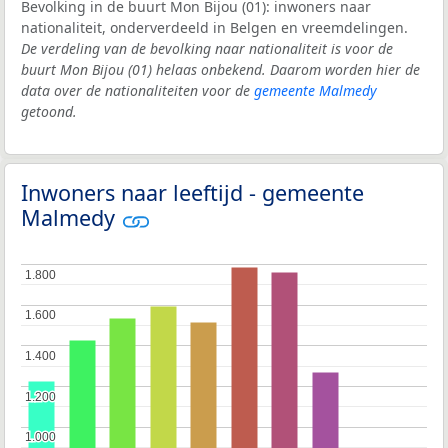
Bevolking in de buurt Mon Bijou (01): inwoners naar
nationaliteit, onderverdeeld in Belgen en vreemdelingen.
De verdeling van de bevolking naar nationaliteit is voor de
buurt Mon Bijou (01) helaas onbekend. Daarom worden hier de
data over de nationaliteiten voor de
gemeente Malmedy
getoond.
Inwoners naar leeftijd - gemeente
Malmedy
1.800
1.800
1.600
1.600
1.400
1.400
1.200
1.200
1.000
1.000