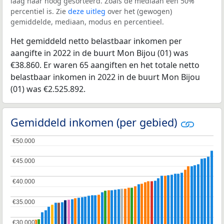
laag naar hoog gesorteerd. Zoals de mediaan een 50%
percentiel is. Zie
deze uitleg
over het (gewogen)
gemiddelde, mediaan, modus en percentieel.
Het gemiddeld netto belastbaar inkomen per
aangifte in 2022 in de buurt Mon Bijou (01) was
€38.860. Er waren 65 aangiften en het totale netto
belastbaar inkomen in 2022 in de buurt Mon Bijou
(01) was €2.525.892.
Gemiddeld inkomen (per gebied)
€50.000
€50.000
€45.000
€45.000
€40.000
€40.000
€35.000
€35.000
€30.000
€30.000