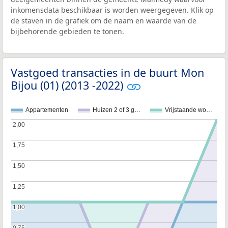
inkomensdata beschikbaar is worden weergegeven. Klik op
de staven in de grafiek om de naam en waarde van de
bijbehorende gebieden te tonen.
Vastgoed transacties in de buurt Mon
Bijou (01) (2013 -2022)
Appartementen
Huizen 2 of 3 g…
Vrijstaande wo…
2,00
2,00
1,75
1,75
1,50
1,50
1,25
1,25
1,00
1,00
0,75
0,75