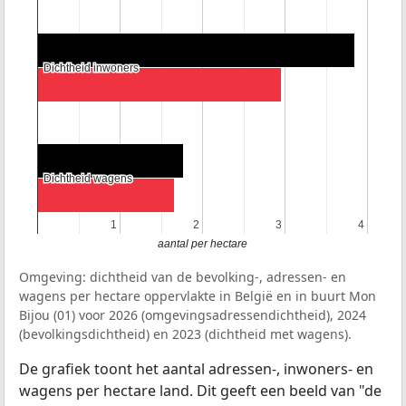
Dichtheid inwoners
Dichtheid inwoners
Dichtheid wagens
Dichtheid wagens
1
1
2
2
3
3
4
4
aantal per hectare
Omgeving: dichtheid van de bevolking-, adressen- en
wagens per hectare oppervlakte in België en in buurt Mon
Bijou (01) voor 2026 (omgevingsadressendichtheid), 2024
(bevolkingsdichtheid) en 2023 (dichtheid met wagens).
De grafiek toont het aantal adressen-, inwoners- en
wagens per hectare land. Dit geeft een beeld van "de