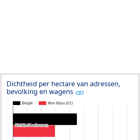
Dichtheid per hectare van adressen,
bevolking en wagens
België
Mon Bijou (01)
Dichtheid adressen
Dichtheid adressen