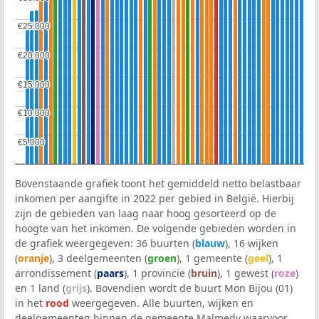
€25.000
€25.000
€20.000
€20.000
€15.000
€15.000
€10.000
€10.000
€5.000
€5.000
Bovenstaande grafiek toont het gemiddeld netto belastbaar
inkomen per aangifte in 2022 per gebied in België. Hierbij
zijn de gebieden van laag naar hoog gesorteerd op de
hoogte van het inkomen. De volgende gebieden worden in
de grafiek weergegeven: 36 buurten (
blauw
), 16 wijken
(
oranje
), 3 deelgemeenten (
groen
), 1 gemeente (
geel
), 1
arrondissement (
paars
), 1 provincie (
bruin
), 1 gewest (
roze
)
en 1 land (
grijs
). Bovendien wordt de buurt Mon Bijou (01)
in het
rood
weergegeven. Alle buurten, wijken en
deelgemeenten binnen de gemeente Malmedy waarvoor