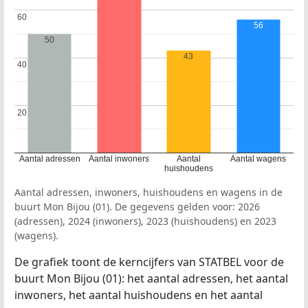
60
60
56
50
43
40
40
20
20
Aantal adressen
Aantal inwoners
Aantal
Aantal wagens
huishoudens
Aantal adressen, inwoners, huishoudens en wagens in de
buurt Mon Bijou (01). De gegevens gelden voor: 2026
(adressen), 2024 (inwoners), 2023 (huishoudens) en 2023
(wagens).
De grafiek toont de kerncijfers van STATBEL voor de
buurt Mon Bijou (01): het aantal adressen, het aantal
inwoners, het aantal huishoudens en het aantal