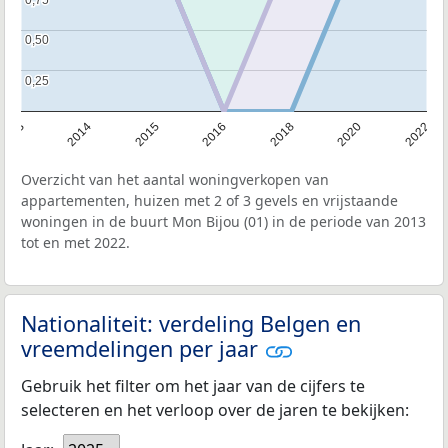
0,50
0,50
0,25
0,25
2013
2014
2015
2016
2018
2020
2022
Overzicht van het aantal woningverkopen van
appartementen, huizen met 2 of 3 gevels en vrijstaande
woningen in de buurt Mon Bijou (01) in de periode van 2013
tot en met 2022.
Nationaliteit: verdeling Belgen en
vreemdelingen per jaar
Gebruik het filter om het jaar van de cijfers te
selecteren en het verloop over de jaren te bekijken: