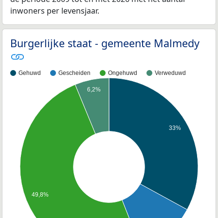
inwoners per levensjaar.
Burgerlijke staat - gemeente Malmedy
Gehuwd
Gescheiden
Ongehuwd
Verweduwd
6,2%
33%
49,8%