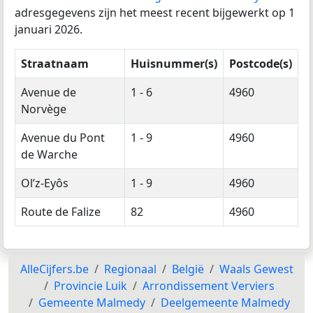
adresgegevens zijn het meest recent bijgewerkt op 1
januari 2026.
Straatnaam
Huisnummer(s)
Postcode(s)
Avenue de
1 - 6
4960
Norvège
Avenue du Pont
1 - 9
4960
de Warche
Ol’z-Eyôs
1 - 9
4960
Route de Falize
82
4960
AlleCijfers.be
Regionaal
België
Waals Gewest
Provincie Luik
Arrondissement Verviers
Gemeente Malmedy
Deelgemeente Malmedy