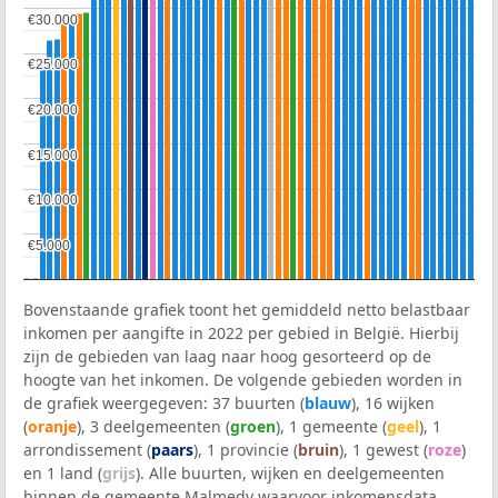
€30.000
€30.000
€25.000
€25.000
€20.000
€20.000
€15.000
€15.000
€10.000
€10.000
€5.000
€5.000
Bovenstaande grafiek toont het gemiddeld netto belastbaar
inkomen per aangifte in 2022 per gebied in België. Hierbij
zijn de gebieden van laag naar hoog gesorteerd op de
hoogte van het inkomen. De volgende gebieden worden in
de grafiek weergegeven: 37 buurten (
blauw
), 16 wijken
(
oranje
), 3 deelgemeenten (
groen
), 1 gemeente (
geel
), 1
arrondissement (
paars
), 1 provincie (
bruin
), 1 gewest (
roze
)
en 1 land (
grijs
). Alle buurten, wijken en deelgemeenten
binnen de gemeente Malmedy waarvoor inkomensdata