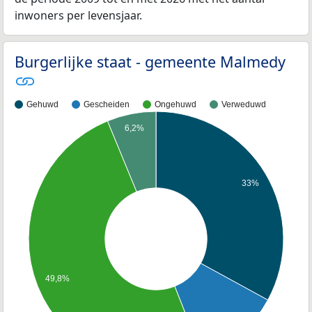
inwoners per levensjaar.
Burgerlijke staat - gemeente Malmedy
Gehuwd
Gescheiden
Ongehuwd
Verweduwd
6,2%
33%
49,8%