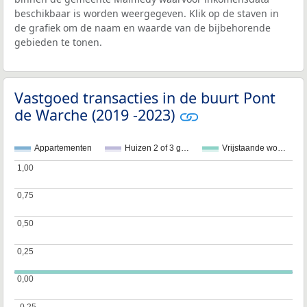
beschikbaar is worden weergegeven. Klik op de staven in
de grafiek om de naam en waarde van de bijbehorende
gebieden te tonen.
Vastgoed transacties in de buurt Pont
de Warche (2019 -2023)
Appartementen
Huizen 2 of 3 g…
Vrijstaande wo…
1,00
1,00
0,75
0,75
0,50
0,50
0,25
0,25
0,00
0,00
-0,25
-0,25