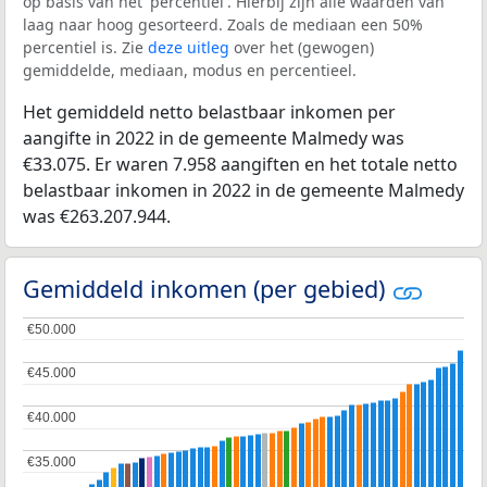
op basis van het 'percentiel'. Hierbij zijn alle waarden van
laag naar hoog gesorteerd. Zoals de mediaan een 50%
percentiel is. Zie
deze uitleg
over het (gewogen)
gemiddelde, mediaan, modus en percentieel.
Het gemiddeld netto belastbaar inkomen per
aangifte in 2022 in de gemeente Malmedy was
€33.075. Er waren 7.958 aangiften en het totale netto
belastbaar inkomen in 2022 in de gemeente Malmedy
was €263.207.944.
Gemiddeld inkomen (per gebied)
€50.000
€50.000
€45.000
€45.000
€40.000
€40.000
€35.000
€35.000