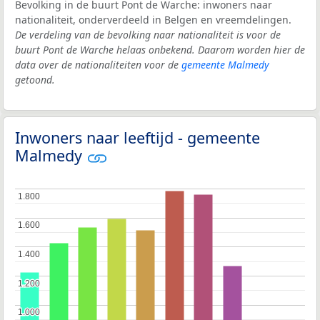
Bevolking in de buurt Pont de Warche: inwoners naar
nationaliteit, onderverdeeld in Belgen en vreemdelingen.
De verdeling van de bevolking naar nationaliteit is voor de
buurt Pont de Warche helaas onbekend. Daarom worden hier de
data over de nationaliteiten voor de
gemeente Malmedy
getoond.
Inwoners naar leeftijd - gemeente
Malmedy
1.800
1.800
1.600
1.600
1.400
1.400
1.200
1.200
1.000
1.000