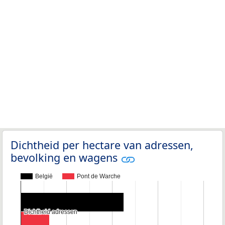
Dichtheid per hectare van adressen,
bevolking en wagens
België
Pont de Warche
Dichtheid adressen
Dichtheid adressen