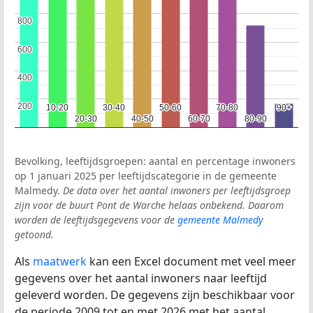
800
800
600
600
400
400
200
200
10-20
10-20
30-40
30-40
50-60
50-60
70-80
70-80
90+
90+
20-30
20-30
40-50
40-50
60-70
60-70
80-90
80-90
Bevolking, leeftijdsgroepen: aantal en percentage inwoners
op 1 januari 2025 per leeftijdscategorie in de gemeente
Malmedy.
De data over het aantal inwoners per leeftijdsgroep
zijn voor de buurt Pont de Warche helaas onbekend. Daarom
worden de leeftijdsgegevens voor de
gemeente Malmedy
getoond.
Als
maatwerk
kan een Excel document met veel meer
gegevens over het aantal inwoners naar leeftijd
geleverd worden. De gegevens zijn beschikbaar voor
de periode 2009 tot en met 2026 met het aantal