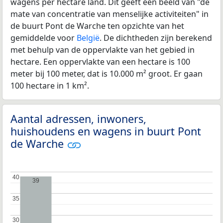
wagens per hectare land. Dit geeft een beeld van "de
mate van concentratie van menselijke activiteiten" in
de buurt Pont de Warche ten opzichte van het
gemiddelde voor
België
. De dichtheden zijn berekend
met behulp van de oppervlakte van het gebied in
hectare. Een oppervlakte van een hectare is 100
meter bij 100 meter, dat is 10.000 m² groot. Er gaan
100 hectare in 1 km².
Aantal adressen, inwoners,
huishoudens en wagens in buurt Pont
de Warche
40
40
39
35
35
30
30