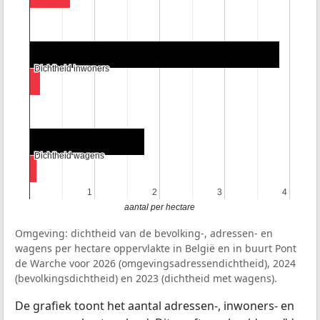
Dichtheid inwoners
Dichtheid inwoners
Dichtheid wagens
Dichtheid wagens
1
1
2
2
3
3
4
4
aantal per hectare
Omgeving: dichtheid van de bevolking-, adressen- en
wagens per hectare oppervlakte in België en in buurt Pont
de Warche voor 2026 (omgevingsadressendichtheid), 2024
(bevolkingsdichtheid) en 2023 (dichtheid met wagens).
De grafiek toont het aantal adressen-, inwoners- en