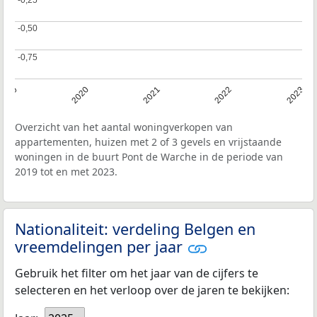
-0,50
-0,50
-0,75
-0,75
2019
2020
2021
2022
2023
Overzicht van het aantal woningverkopen van
appartementen, huizen met 2 of 3 gevels en vrijstaande
woningen in de buurt Pont de Warche in de periode van
2019 tot en met 2023.
Nationaliteit: verdeling Belgen en
vreemdelingen per jaar
Gebruik het filter om het jaar van de cijfers te
selecteren en het verloop over de jaren te bekijken: