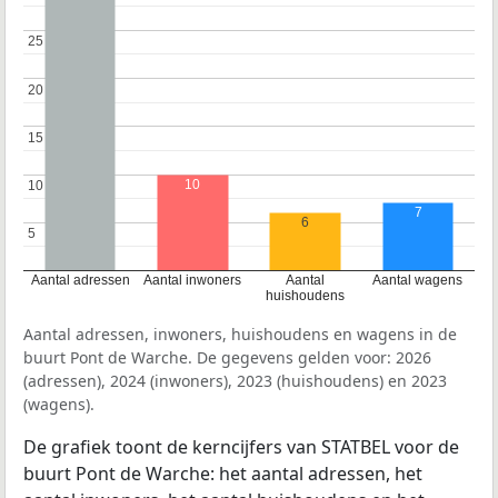
25
25
20
20
15
15
10
10
10
7
6
5
5
Aantal adressen
Aantal inwoners
Aantal
Aantal wagens
huishoudens
Aantal adressen, inwoners, huishoudens en wagens in de
buurt Pont de Warche. De gegevens gelden voor: 2026
(adressen), 2024 (inwoners), 2023 (huishoudens) en 2023
(wagens).
De grafiek toont de kerncijfers van STATBEL voor de
buurt Pont de Warche: het aantal adressen, het