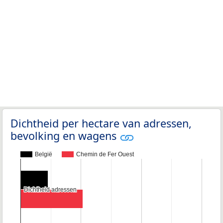
Dichtheid per hectare van adressen,
bevolking en wagens
België
Chemin de Fer Ouest
Dichtheid adressen
Dichtheid adressen