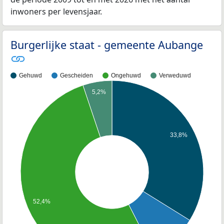
inwoners per levensjaar.
Burgerlijke staat - gemeente Aubange
Gehuwd
Gescheiden
Ongehuwd
Verweduwd
5,2%
33,8%
52,4%