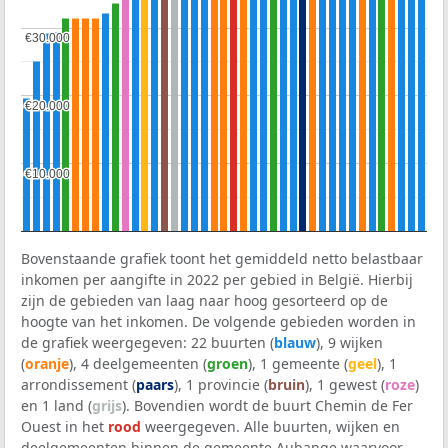
€30.000
€30.000
€20.000
€20.000
€10.000
€10.000
Bovenstaande grafiek toont het gemiddeld netto belastbaar
inkomen per aangifte in 2022 per gebied in België. Hierbij
zijn de gebieden van laag naar hoog gesorteerd op de
hoogte van het inkomen. De volgende gebieden worden in
de grafiek weergegeven: 22 buurten (
blauw
), 9 wijken
(
oranje
), 4 deelgemeenten (
groen
), 1 gemeente (
geel
), 1
arrondissement (
paars
), 1 provincie (
bruin
), 1 gewest (
roze
)
en 1 land (
grijs
). Bovendien wordt de buurt Chemin de Fer
Ouest in het
rood
weergegeven. Alle buurten, wijken en
deelgemeenten binnen de gemeente Aubange waarvoor