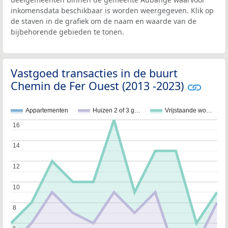
inkomensdata beschikbaar is worden weergegeven. Klik op
de staven in de grafiek om de naam en waarde van de
bijbehorende gebieden te tonen.
Vastgoed transacties in de buurt
Chemin de Fer Ouest (2013 -2023)
Appartementen
Huizen 2 of 3 g…
Vrijstaande wo…
16
16
14
14
12
12
10
10
8
8