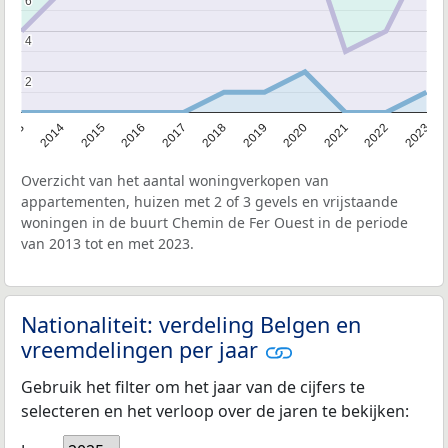
6
6
4
4
2
2
2013
2014
2015
2016
2017
2018
2019
2020
2021
2022
2023
Overzicht van het aantal woningverkopen van
appartementen, huizen met 2 of 3 gevels en vrijstaande
woningen in de buurt Chemin de Fer Ouest in de periode
van 2013 tot en met 2023.
Nationaliteit: verdeling Belgen en
vreemdelingen per jaar
Gebruik het filter om het jaar van de cijfers te
selecteren en het verloop over de jaren te bekijken: