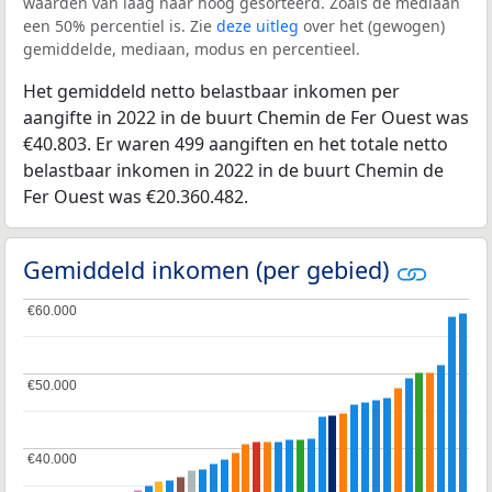
waarden van laag naar hoog gesorteerd. Zoals de mediaan
een 50% percentiel is. Zie
deze uitleg
over het (gewogen)
gemiddelde, mediaan, modus en percentieel.
Het gemiddeld netto belastbaar inkomen per
aangifte in 2022 in de buurt Chemin de Fer Ouest was
€40.803. Er waren 499 aangiften en het totale netto
belastbaar inkomen in 2022 in de buurt Chemin de
Fer Ouest was €20.360.482.
Gemiddeld inkomen (per gebied)
€60.000
€60.000
€50.000
€50.000
€40.000
€40.000