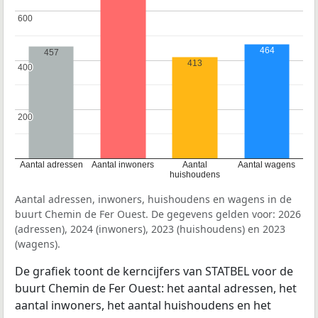
600
600
464
457
413
400
400
200
200
Aantal adressen
Aantal inwoners
Aantal
Aantal wagens
huishoudens
Aantal adressen, inwoners, huishoudens en wagens in de
buurt Chemin de Fer Ouest. De gegevens gelden voor: 2026
(adressen), 2024 (inwoners), 2023 (huishoudens) en 2023
(wagens).
De grafiek toont de kerncijfers van STATBEL voor de
buurt Chemin de Fer Ouest: het aantal adressen, het
aantal inwoners, het aantal huishoudens en het