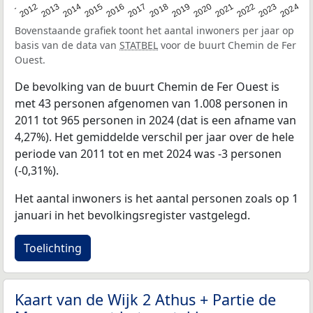
2020
2013
2019
2012
2018
2011
2024
2017
2023
2016
2022
2015
2021
2014
Bovenstaande grafiek toont het aantal inwoners per jaar op
basis van de data van
STATBEL
voor de buurt Chemin de Fer
Ouest.
De bevolking van de buurt Chemin de Fer Ouest is
met 43 personen afgenomen van 1.008 personen in
2011 tot 965 personen in 2024 (dat is een afname van
4,27%). Het gemiddelde verschil per jaar over de hele
periode van 2011 tot en met 2024 was -3 personen
(-0,31%).
Het aantal inwoners is het aantal personen zoals op 1
januari in het bevolkingsregister vastgelegd.
Toelichting
Kaart van de Wijk 2 Athus + Partie de