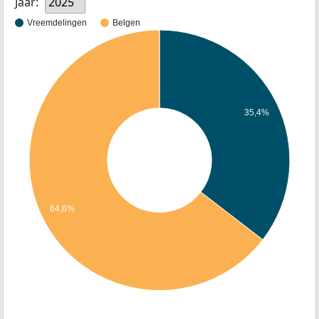
Jaar:
2025
Vreemdelingen
Belgen
35,4%
64,6%