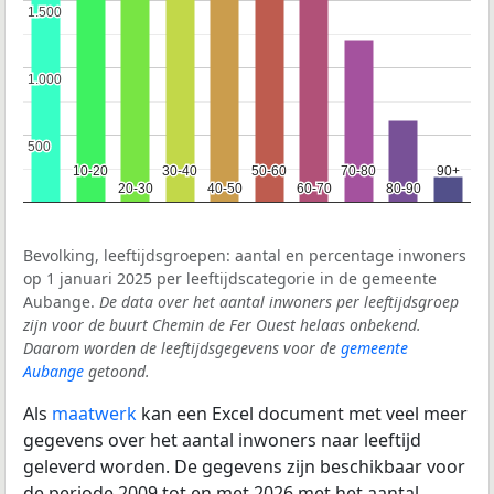
1.500
1.500
1.000
1.000
500
500
10-20
10-20
30-40
30-40
50-60
50-60
70-80
70-80
90+
90+
20-30
20-30
40-50
40-50
60-70
60-70
80-90
80-90
Bevolking, leeftijdsgroepen: aantal en percentage inwoners
op 1 januari 2025 per leeftijdscategorie in de gemeente
Aubange.
De data over het aantal inwoners per leeftijdsgroep
zijn voor de buurt Chemin de Fer Ouest helaas onbekend.
Daarom worden de leeftijdsgegevens voor de
gemeente
Aubange
getoond.
Als
maatwerk
kan een Excel document met veel meer
gegevens over het aantal inwoners naar leeftijd
geleverd worden. De gegevens zijn beschikbaar voor
de periode 2009 tot en met 2026 met het aantal