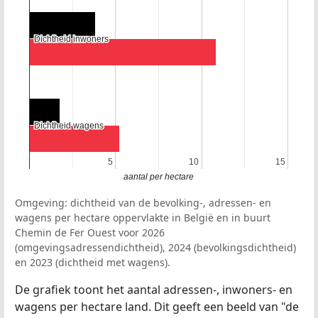
Dichtheid inwoners
Dichtheid inwoners
Dichtheid wagens
Dichtheid wagens
5
5
10
10
15
15
aantal per hectare
Omgeving: dichtheid van de bevolking-, adressen- en
wagens per hectare oppervlakte in België en in buurt
Chemin de Fer Ouest voor 2026
(omgevingsadressendichtheid), 2024 (bevolkingsdichtheid)
en 2023 (dichtheid met wagens).
De grafiek toont het aantal adressen-, inwoners- en
wagens per hectare land. Dit geeft een beeld van "de