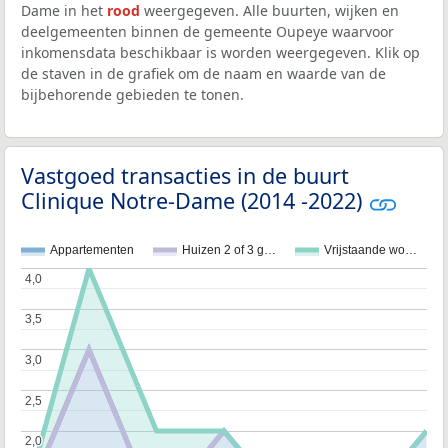
Dame in het
rood
weergegeven. Alle buurten, wijken en
deelgemeenten binnen de gemeente Oupeye waarvoor
inkomensdata beschikbaar is worden weergegeven. Klik op
de staven in de grafiek om de naam en waarde van de
bijbehorende gebieden te tonen.
Vastgoed transacties in de buurt
Clinique Notre-Dame (2014 -2022)
Appartementen
Huizen 2 of 3 g…
Vrijstaande wo…
4,0
4,0
3,5
3,5
3,0
3,0
2,5
2,5
2,0
2,0