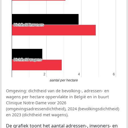
Dichtheid inwoners
Dichtheid inwoners
Dichtheid wagens
Dichtheid wagens
2
2
4
4
6
6
aantal per hectare
Omgeving: dichtheid van de bevolking-, adressen- en
wagens per hectare oppervlakte in België en in buurt
Clinique Notre-Dame voor 2026
(omgevingsadressendichtheid), 2024 (bevolkingsdichtheid)
en 2023 (dichtheid met wagens).
De grafiek toont het aantal adressen-, inwoners- en