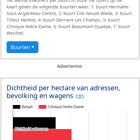
het aantal inwoners per buurt in 2024. De cijfers op de
kaart geven de volgende buurten weer: 1: buurt Hermalle-
Sous-Argenteau-Centre, 2: buurt Cite Neuve Wede, 3: buurt
Tilleul Hemlot, 4: buurt Derriere Les Champs, 5: buurt
Clinique Notre-Dame, 6: buurt Beaumont Oupeye, 7: buurt
Werihet.
Buurten
Advertentie:
Dichtheid per hectare van adressen,
bevolking en wagens
België
Clinique Notre-Dame
Dichtheid adressen
Dichtheid adressen