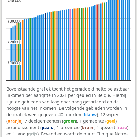
€40.000
€40.000
€30.000
€30.000
€20.000
€20.000
€10.000
€10.000
Bovenstaande grafiek toont het gemiddeld netto belastbaar
inkomen per aangifte in 2021 per gebied in België. Hierbij
zijn de gebieden van laag naar hoog gesorteerd op de
hoogte van het inkomen. De volgende gebieden worden in
de grafiek weergegeven: 40 buurten (
blauw
), 12 wijken
(
oranje
), 7 deelgemeenten (
groen
), 1 gemeente (
geel
), 1
arrondissement (
paars
), 1 provincie (
bruin
), 1 gewest (
roze
)
en 1 land (
grijs
). Bovendien wordt de buurt Clinique Notre-