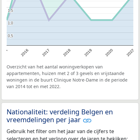
1,5
1,5
1,0
1,0
0,5
0,5
2014
2016
2017
2018
2019
2020
2022
Overzicht van het aantal woningverkopen van
appartementen, huizen met 2 of 3 gevels en vrijstaande
woningen in de buurt Clinique Notre-Dame in de periode
van 2014 tot en met 2022.
Nationaliteit: verdeling Belgen en
vreemdelingen per jaar
Gebruik het filter om het jaar van de cijfers te
selecteren en het verloop over de jaren te bekijken: