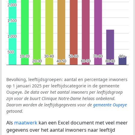
2.000
2.000
1.500
1.500
1.000
1.000
500
500
10-20
10-20
30-40
30-40
50-60
50-60
70-80
70-80
90+
90+
20-30
20-30
40-50
40-50
60-70
60-70
80-90
80-90
Bevolking, leeftijdsgroepen: aantal en percentage inwoners
op 1 januari 2025 per leeftijdscategorie in de gemeente
Oupeye.
De data over het aantal inwoners per leeftijdsgroep
zijn voor de buurt Clinique Notre-Dame helaas onbekend.
Daarom worden de leeftijdsgegevens voor de
gemeente Oupeye
getoond.
Als
maatwerk
kan een Excel document met veel meer
gegevens over het aantal inwoners naar leeftijd