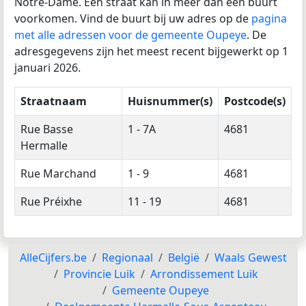
Notre-Dame. Één straat kan in meer dan één buurt
voorkomen. Vind de buurt bij uw adres op de
pagina
met alle adressen voor de gemeente Oupeye
. De
adresgegevens zijn het meest recent bijgewerkt op 1
januari 2026.
Straatnaam
Huisnummer(s)
Postcode(s)
Rue Basse
1 - 7A
4681
Hermalle
Rue Marchand
1 - 9
4681
Rue Préixhe
11 - 19
4681
AlleCijfers.be
Regionaal
België
Waals Gewest
Provincie Luik
Arrondissement Luik
Gemeente Oupeye