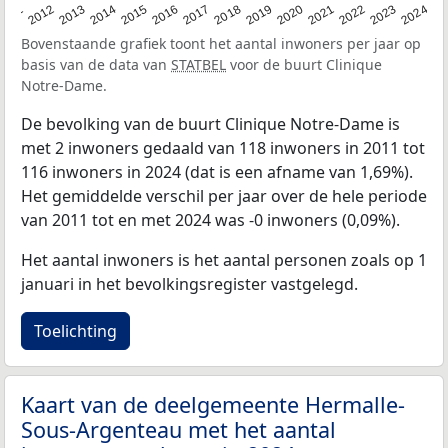
2020
2013
2019
2012
2018
2011
2024
2017
2023
2016
2022
2015
2021
2014
Bovenstaande grafiek toont het aantal inwoners per jaar op
basis van de data van
STATBEL
voor de buurt Clinique
Notre-Dame.
De bevolking van de buurt Clinique Notre-Dame is
met 2 inwoners gedaald van 118 inwoners in 2011 tot
116 inwoners in 2024 (dat is een afname van 1,69%).
Het gemiddelde verschil per jaar over de hele periode
van 2011 tot en met 2024 was -0 inwoners (0,09%).
Het aantal inwoners is het aantal personen zoals op 1
januari in het bevolkingsregister vastgelegd.
Toelichting
Kaart van de deelgemeente Hermalle-
Sous-Argenteau met het aantal