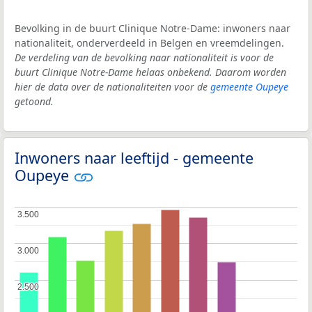
Bevolking in de buurt Clinique Notre-Dame: inwoners naar
nationaliteit, onderverdeeld in Belgen en vreemdelingen.
De verdeling van de bevolking naar nationaliteit is voor de
buurt Clinique Notre-Dame helaas onbekend. Daarom worden
hier de data over de nationaliteiten voor de
gemeente Oupeye
getoond.
Inwoners naar leeftijd - gemeente
Oupeye
3.500
3.500
3.000
3.000
2.500
2.500