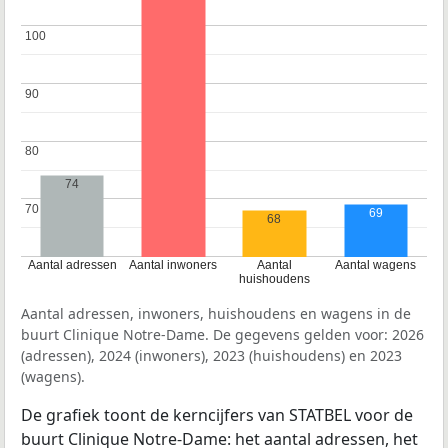
100
100
90
90
80
80
74
70
70
69
68
Aantal adressen
Aantal inwoners
Aantal
Aantal wagens
huishoudens
Aantal adressen, inwoners, huishoudens en wagens in de
buurt Clinique Notre-Dame. De gegevens gelden voor: 2026
(adressen), 2024 (inwoners), 2023 (huishoudens) en 2023
(wagens).
De grafiek toont de kerncijfers van STATBEL voor de
buurt Clinique Notre-Dame: het aantal adressen, het