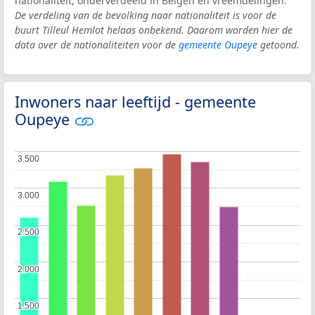
nationaliteit, onderverdeeld in Belgen en vreemdelingen.
De verdeling van de bevolking naar nationaliteit is voor de
buurt Tilleul Hemlot helaas onbekend. Daarom worden hier de
data over de nationaliteiten voor de
gemeente Oupeye
getoond.
Inwoners naar leeftijd - gemeente
Oupeye
3.500
3.500
3.000
3.000
2.500
2.500
2.000
2.000
1.500
1.500