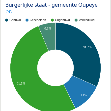
Burgerlijke staat - gemeente Oupeye
Gehuwd
Gescheiden
Ongehuwd
Verweduwd
6,2%
31,7%
51,1%
11%