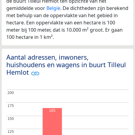
de buurt Tilleul Hemlot ten opzichte van het
gemiddelde voor
België
. De dichtheden zijn berekend
met behulp van de oppervlakte van het gebied in
hectare. Een oppervlakte van een hectare is 100
meter bij 100 meter, dat is 10.000 m² groot. Er gaan
100 hectare in 1 km².
Aantal adressen, inwoners,
huishoudens en wagens in buurt Tilleul
Hemlot
200
200
175
175
165
150
150
125
125