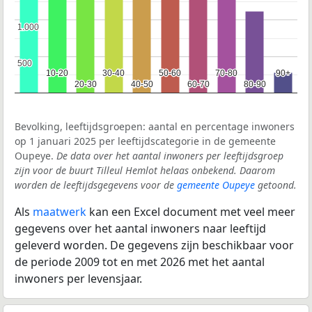
1.000
1.000
500
500
10-20
10-20
30-40
30-40
50-60
50-60
70-80
70-80
90+
90+
20-30
20-30
40-50
40-50
60-70
60-70
80-90
80-90
Bevolking, leeftijdsgroepen: aantal en percentage inwoners
op 1 januari 2025 per leeftijdscategorie in de gemeente
Oupeye.
De data over het aantal inwoners per leeftijdsgroep
zijn voor de buurt Tilleul Hemlot helaas onbekend. Daarom
worden de leeftijdsgegevens voor de
gemeente Oupeye
getoond.
Als
maatwerk
kan een Excel document met veel meer
gegevens over het aantal inwoners naar leeftijd
geleverd worden. De gegevens zijn beschikbaar voor
de periode 2009 tot en met 2026 met het aantal
inwoners per levensjaar.