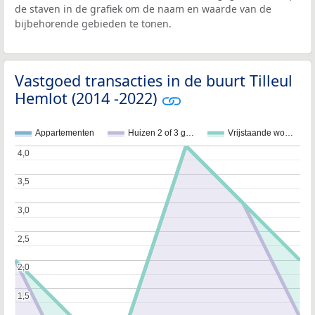
de staven in de grafiek om de naam en waarde van de
bijbehorende gebieden te tonen.
Vastgoed transacties in de buurt Tilleul
Hemlot (2014 -2022)
Appartementen
Huizen 2 of 3 g…
Vrijstaande wo…
4,0
4,0
3,5
3,5
3,0
3,0
2,5
2,5
2,0
2,0
1,5
1,5