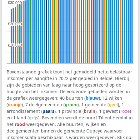
€30.000
€30.000
€20.000
€20.000
€10.000
€10.000
Bovenstaande grafiek toont het gemiddeld netto belastbaar
inkomen per aangifte in 2022 per gebied in België. Hierbij
zijn de gebieden van laag naar hoog gesorteerd op de
hoogte van het inkomen. De volgende gebieden worden in
de grafiek weergegeven: 40 buurten (
blauw
), 12 wijken
(
oranje
), 7 deelgemeenten (
groen
), 1 gemeente (
geel
), 1
arrondissement (
paars
), 1 provincie (
bruin
), 1 gewest (
roze
)
en 1 land (
grijs
). Bovendien wordt de buurt Tilleul Hemlot in
het
rood
weergegeven. Alle buurten, wijken en
deelgemeenten binnen de gemeente Oupeye waarvoor
inkomensdata beschikbaar is worden weergegeven. Klik op