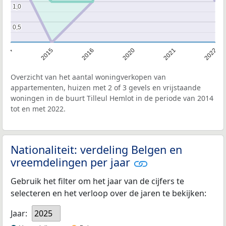
1,0
1,0
0,5
0,5
2014
2015
2016
2020
2021
2022
Overzicht van het aantal woningverkopen van
appartementen, huizen met 2 of 3 gevels en vrijstaande
woningen in de buurt Tilleul Hemlot in de periode van 2014
tot en met 2022.
Nationaliteit: verdeling Belgen en
vreemdelingen per jaar
Gebruik het filter om het jaar van de cijfers te
selecteren en het verloop over de jaren te bekijken:
Jaar:
2025