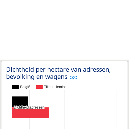
Dichtheid per hectare van adressen,
bevolking en wagens
België
Tilleul Hemlot
Dichtheid adressen
Dichtheid adressen