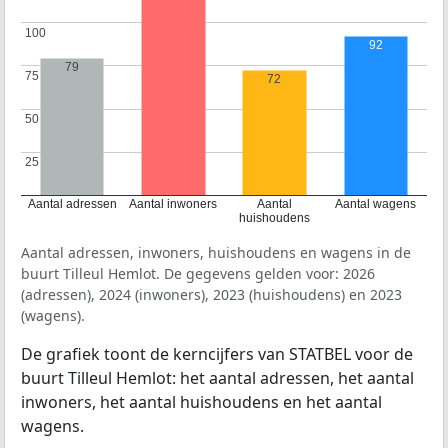
100
100
92
79
75
75
72
50
50
25
25
Aantal adressen
Aantal inwoners
Aantal
Aantal wagens
huishoudens
Aantal adressen, inwoners, huishoudens en wagens in de
buurt Tilleul Hemlot. De gegevens gelden voor: 2026
(adressen), 2024 (inwoners), 2023 (huishoudens) en 2023
(wagens).
De grafiek toont de kerncijfers van STATBEL voor de
buurt Tilleul Hemlot: het aantal adressen, het aantal
inwoners, het aantal huishoudens en het aantal
wagens.