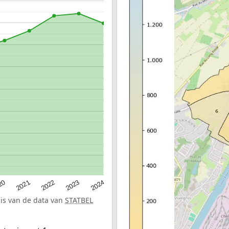
20
2022
2024
2021
2023
sis van de data van
STATBEL