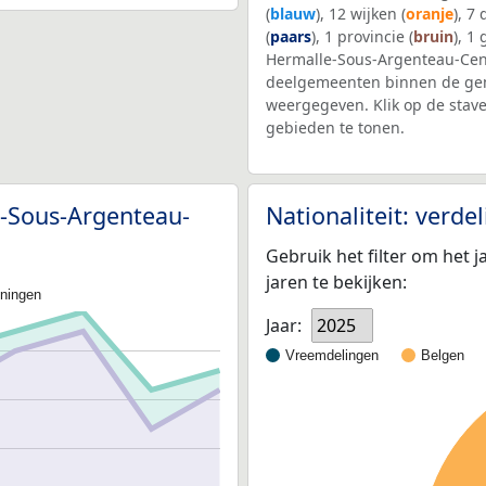
(
blauw
), 12 wijken (
oranje
), 7
(
paars
), 1 provincie (
bruin
), 1
Hermalle-Sous-Argenteau-Cen
deelgemeenten binnen de ge
weergegeven. Klik op de stav
gebieden te tonen.
e-Sous-Argenteau-
Nationaliteit: verd
Gebruik het filter om het j
jaren te bekijken:
oningen
Jaar:
2025
Vreemdelingen
Belgen