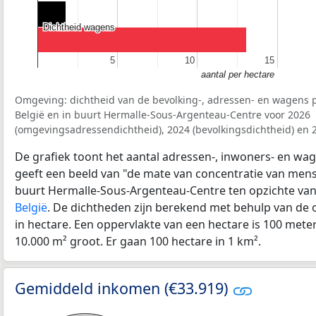
Dichtheid wagens
Dichtheid wagens
5
5
10
10
15
15
aantal per hectare
Omgeving: dichtheid van de bevolking-, adressen- en wagens p
België en in buurt Hermalle-Sous-Argenteau-Centre voor 2026
(omgevingsadressendichtheid), 2024 (bevolkingsdichtheid) en 
De grafiek toont het aantal adressen-, inwoners- en wag
geeft een beeld van "de mate van concentratie van mensel
buurt Hermalle-Sous-Argenteau-Centre ten opzichte va
België
. De dichtheden zijn berekend met behulp van de 
in hectare. Een oppervlakte van een hectare is 100 meter 
10.000 m² groot. Er gaan 100 hectare in 1 km².
Gemiddeld inkomen (€33.919)