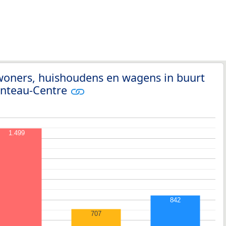
woners, huishoudens en wagens in buurt
enteau-Centre
1.499
842
707