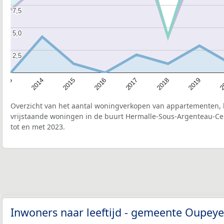
7,5
7,5
5,0
5,0
2,5
2,5
2015
2
2017
2014
2019
2016
2013
2018
Overzicht van het aantal woningverkopen van appartementen, h
vrijstaande woningen in de buurt Hermalle-Sous-Argenteau-Cen
tot en met 2023.
Inwoners naar leeftijd - gemeente Oupey