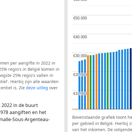
€50.000
€50.000
€40.000
€40.000
€30.000
€30.000
men per aangifte in 2022 in
5% regio's in België komen in
€20.000
€20.000
ogste 25% regio's vallen in
el'. Hierbij zijn alle waarden
ntiel is. Zie
deze uitleg
over
€10.000
€10.000
 2022 in de buurt
978 aangiften en het
Bovenstaande grafiek toont h
rmalle-Sous-Argenteau-
per gebied in België. Hierbij
van het inkomen. De volgende