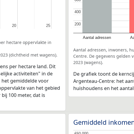
400
400
200
200
20
20
25
25
Aantal adressen
Aa
er hectare oppervlakte in
Aantal adressen, inwoners, h
2023 (dichtheid met wagens).
Centre. De gegevens gelden vo
2023 (wagens).
ens per hectare land. Dit
ijke activiteiten" in de
De grafiek toont de kernci
n het gemiddelde voor
Argenteau-Centre: het aant
oppervlakte van het gebied
huishoudens en het aanta
bij 100 meter, dat is
Gemiddeld inkomen
€60.000
€60.000