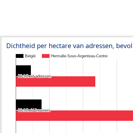
Dichtheid per hectare van adressen, bev
België
Hermalle-Sous-Argenteau-Centre
Dichtheid adressen
Dichtheid adressen
Dichtheid inwoners
Dichtheid inwoners