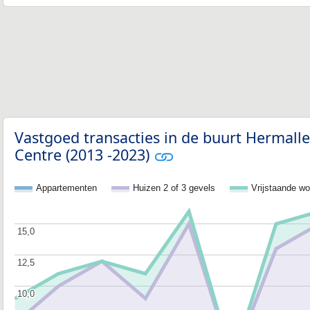
Vastgoed transacties in de buurt Hermall
Centre (2013 -2023)
Appartementen
Huizen 2 of 3 gevels
Vrijstaande w
15,0
15,0
12,5
12,5
10,0
10,0