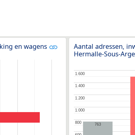
olking en wagens
Aantal adressen, in
Hermalle-Sous-Arg
1.600
1.600
1.400
1.400
1.200
1.200
1.000
1.000
800
800
763
600
600