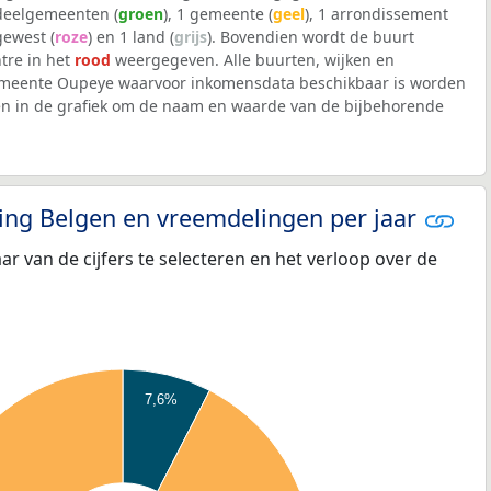
 deelgemeenten (
groen
), 1 gemeente (
geel
), 1 arrondissement
 gewest (
roze
) en 1 land (
grijs
). Bovendien wordt de buurt
tre in het
rood
weergegeven. Alle buurten, wijken en
meente Oupeye waarvoor inkomensdata beschikbaar is worden
en in de grafiek om de naam en waarde van de bijbehorende
eling Belgen en vreemdelingen per jaar
aar van de cijfers te selecteren en het verloop over de
7,6%