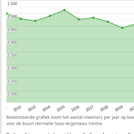
1.550
1.550
1.500
1.500
1.450
1.450
1.400
1.400
1.350
1.350
1.300
1.300
1.250
1.250
1.200
1.200
2015
20
2012
2017
2014
2019
2011
2016
2013
2018
Bovenstaande grafiek toont het aantal inwoners per jaar op ba
voor de buurt Hermalle-Sous-Argenteau-Centre.