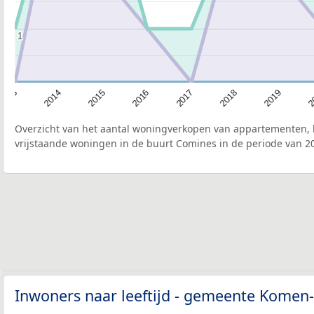
1
1
2015
2
2017
2014
2019
2016
2013
2018
Overzicht van het aantal woningverkopen van appartementen, h
vrijstaande woningen in de buurt Comines in de periode van 20
Inwoners naar leeftijd - gemeente Kome