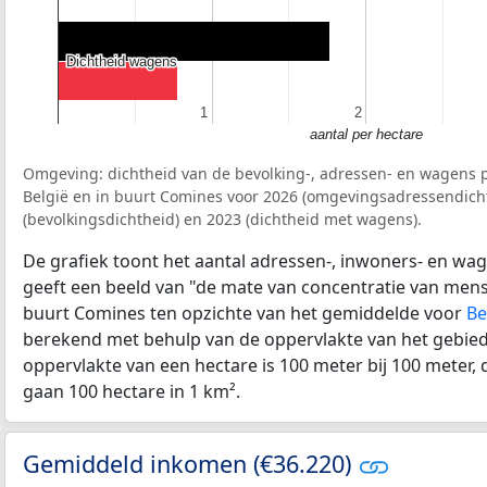
Dichtheid wagens
Dichtheid wagens
1
1
2
2
aantal per hectare
Omgeving: dichtheid van de bevolking-, adressen- en wagens p
België en in buurt Comines voor 2026 (omgevingsadressendicht
(bevolkingsdichtheid) en 2023 (dichtheid met wagens).
De grafiek toont het aantal adressen-, inwoners- en wag
geeft een beeld van "de mate van concentratie van mensel
buurt Comines ten opzichte van het gemiddelde voor
Be
berekend met behulp van de oppervlakte van het gebied 
oppervlakte van een hectare is 100 meter bij 100 meter, d
gaan 100 hectare in 1 km².
Gemiddeld inkomen (€36.220)