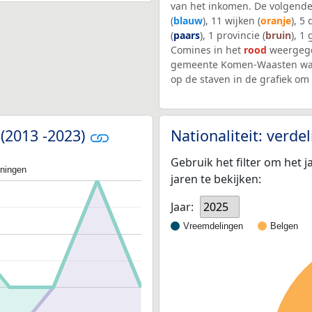
van het inkomen. De volgende
(
blauw
), 11 wijken (
oranje
), 5
(
paars
), 1 provincie (
bruin
), 1
Comines in het
rood
weergege
gemeente Komen-Waasten waar
op de staven in de grafiek o
 (2013 -2023)
Nationaliteit: verd
Gebruik het filter om het j
oningen
jaren te bekijken:
Jaar:
2025
Vreemdelingen
Belgen