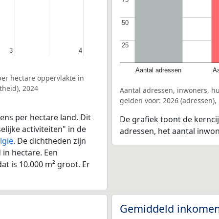
50
50
25
25
3
3
4
4
Aantal adressen
Aa
er hectare oppervlakte in
heid), 2024
Aantal adressen, inwoners, 
gelden voor: 2026 (adressen),
ens per hectare land. Dit
De grafiek toont de kernci
ijke activiteiten" in de
adressen, het aantal inwo
lgië
. De dichtheden zijn
in hectare. Een
at is 10.000 m² groot. Er
Gemiddeld inkomen