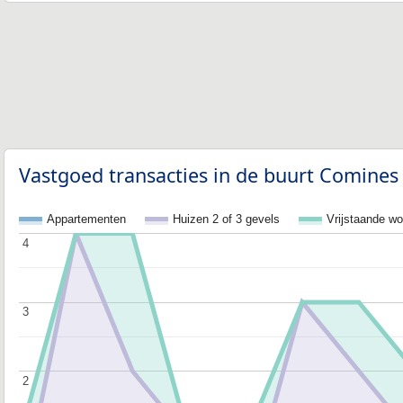
Vastgoed transacties in de buurt Comines
Appartementen
Huizen 2 of 3 gevels
Vrijstaande w
4
4
3
3
2
2