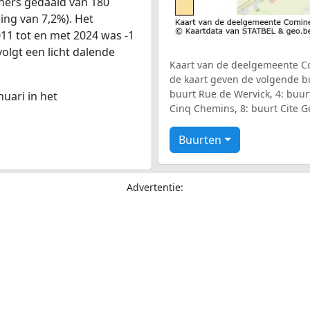
ners gedaald van 180
ling van 7,2%). Het
011 tot en met 2024 was -1
volgt een licht dalende
Kaart van de deelgemeente Com
de kaart geven de volgende bu
buurt Rue de Wervick, 4: buurt
nuari in het
Cinq Chemins, 8: buurt Cite G
Buurten
Advertentie: