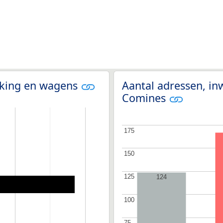
olking en wagens
Aantal adressen, in
Comines
175
175
150
150
125
125
124
100
100
75
75