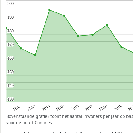
200
200
190
190
180
180
170
170
160
160
150
150
140
140
130
130
2015
20
2012
2017
2014
2019
2011
2016
2013
2018
Bovenstaande grafiek toont het aantal inwoners per jaar op ba
voor de buurt Comines.