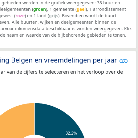
 gebieden worden in de grafiek weergegeven: 38 buurten
 deelgemeenten (
groen
), 1 gemeente (
geel
), 1 arrondissement
 gewest (
roze
) en 1 land (
grijs
). Bovendien wordt de buurt
ven. Alle buurten, wijken en deelgemeenten binnen de
voor inkomensdata beschikbaar is worden weergegeven. Klik
m de naam en waarde van de bijbehorende gebieden te tonen.
eling Belgen en vreemdelingen per jaar
aar van de cijfers te selecteren en het verloop over de
32,2%