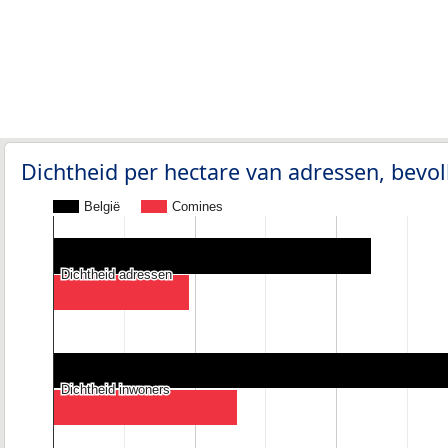
Dichtheid per hectare van adressen, bev
België
Comines
Dichtheid adressen
Dichtheid adressen
Dichtheid inwoners
Dichtheid inwoners