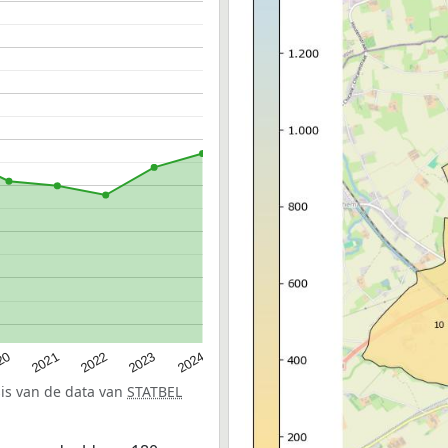
20
2022
2024
2021
2023
sis van de data van
STATBEL