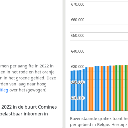
€70.000
€70.000
€60.000
€60.000
€50.000
€50.000
€40.000
€40.000
men per aangifte in 2022 in
€30.000
€30.000
en in het rode en het oranje
en in het groene gebied. Deze
€20.000
€20.000
aarden van laag naar hoog
itleg
over het (gewogen)
€10.000
€10.000
n 2022 in de buurt Comines
 belastbaar inkomen in
Bovenstaande grafiek toont h
per gebied in België. Hierbij