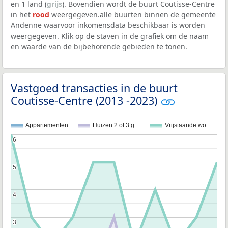
en 1 land (
grijs
). Bovendien wordt de buurt Coutisse-Centre
in het
rood
weergegeven.alle buurten binnen de gemeente
Andenne waarvoor inkomensdata beschikbaar is worden
weergegeven. Klik op de staven in de grafiek om de naam
en waarde van de bijbehorende gebieden te tonen.
Vastgoed transacties in de buurt
Coutisse-Centre (2013 -2023)
Appartementen
Huizen 2 of 3 g…
Vrijstaande wo…
6
6
5
5
4
4
3
3