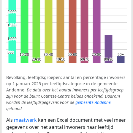
2.000
2.000
1.500
1.500
1.000
1.000
500
500
10-20
10-20
30-40
30-40
50-60
50-60
70-80
70-80
90+
90+
20-30
20-30
40-50
40-50
60-70
60-70
80-90
80-90
Bevolking, leeftijdsgroepen: aantal en percentage inwoners
op 1 januari 2025 per leeftijdscategorie in de gemeente
Andenne.
De data over het aantal inwoners per leeftijdsgroep
zijn voor de buurt Coutisse-Centre helaas onbekend. Daarom
worden de leeftijdsgegevens voor de
gemeente Andenne
getoond.
Als
maatwerk
kan een Excel document met veel meer
gegevens over het aantal inwoners naar leeftijd