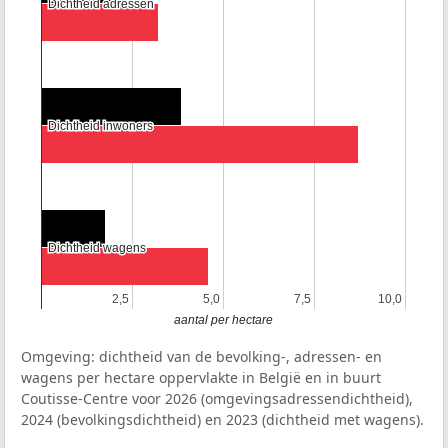
Dichtheid adressen
Dichtheid adressen
Dichtheid inwoners
Dichtheid inwoners
Dichtheid wagens
Dichtheid wagens
2,5
2,5
5,0
5,0
7,5
7,5
10,0
10,0
aantal per hectare
Omgeving: dichtheid van de bevolking-, adressen- en
wagens per hectare oppervlakte in België en in buurt
Coutisse-Centre voor 2026 (omgevingsadressendichtheid),
2024 (bevolkingsdichtheid) en 2023 (dichtheid met wagens).