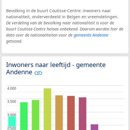
Bevolking in de buurt Coutisse-Centre: inwoners naar
nationaliteit, onderverdeeld in Belgen en vreemdelingen.
De verdeling van de bevolking naar nationaliteit is voor de
buurt Coutisse-Centre helaas onbekend. Daarom worden hier de
data over de nationaliteiten voor de
gemeente Andenne
getoond.
Inwoners naar leeftijd - gemeente
Andenne
4.000
4.000
3.500
3.500
3.000
3.000
2.500
2.500