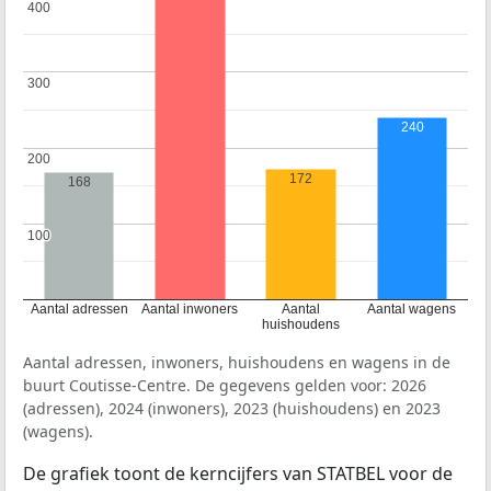
400
400
300
300
240
200
200
172
168
100
100
Aantal adressen
Aantal inwoners
Aantal
Aantal wagens
huishoudens
Aantal adressen, inwoners, huishoudens en wagens in de
buurt Coutisse-Centre. De gegevens gelden voor: 2026
(adressen), 2024 (inwoners), 2023 (huishoudens) en 2023
(wagens).
De grafiek toont de kerncijfers van STATBEL voor de