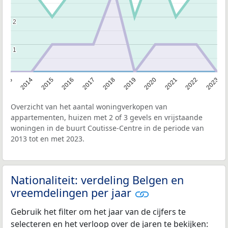
2
2
1
1
2013
2014
2015
2016
2017
2018
2019
2020
2021
2022
2023
Overzicht van het aantal woningverkopen van
appartementen, huizen met 2 of 3 gevels en vrijstaande
woningen in de buurt Coutisse-Centre in de periode van
2013 tot en met 2023.
Nationaliteit: verdeling Belgen en
vreemdelingen per jaar
Gebruik het filter om het jaar van de cijfers te
selecteren en het verloop over de jaren te bekijken: