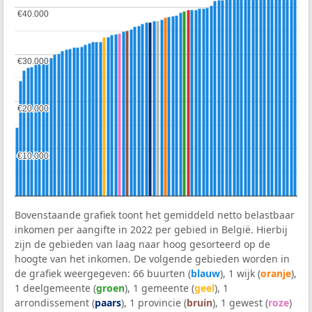
€40.000
€40.000
€30.000
€30.000
€20.000
€20.000
€10.000
€10.000
Bovenstaande grafiek toont het gemiddeld netto belastbaar
inkomen per aangifte in 2022 per gebied in België. Hierbij
zijn de gebieden van laag naar hoog gesorteerd op de
hoogte van het inkomen. De volgende gebieden worden in
de grafiek weergegeven: 66 buurten (
blauw
), 1 wijk (
oranje
),
1 deelgemeente (
groen
), 1 gemeente (
geel
), 1
arrondissement (
paars
), 1 provincie (
bruin
), 1 gewest (
roze
)