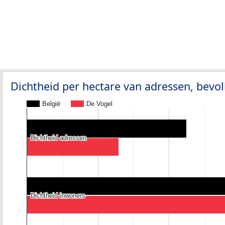
Dichtheid per hectare van adressen, bev
België
De Vogel
Dichtheid adressen
Dichtheid adressen
Dichtheid inwoners
Dichtheid inwoners