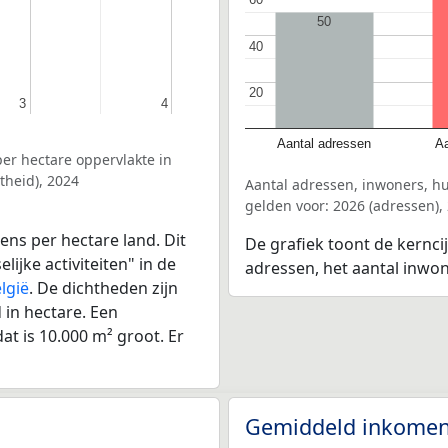
50
40
40
20
20
3
3
4
4
Aantal adressen
Aa
er hectare oppervlakte in
theid), 2024
Aantal adressen, inwoners, h
gelden voor: 2026 (adressen),
ens per hectare land. Dit
De grafiek toont de kernci
ijke activiteiten" in de
adressen, het aantal inwo
lgië
. De dichtheden zijn
in hectare. Een
at is 10.000 m² groot. Er
Gemiddeld inkomen