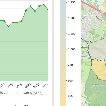
014
2016
2018
2020
2022
2024
sis van de data van
STATBEL