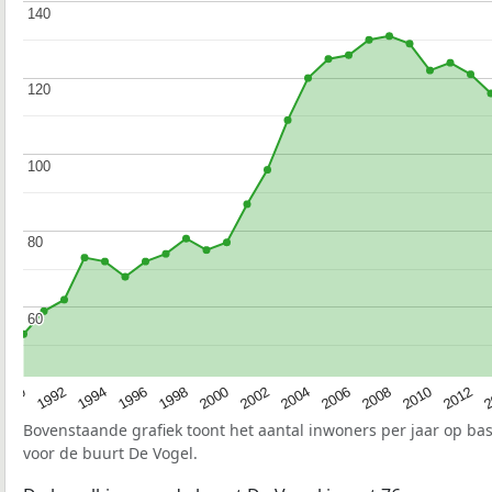
140
140
120
120
100
100
80
80
60
60
1990
1992
1994
1996
1998
2000
2002
2004
2006
2008
2010
2012
2
Bovenstaande grafiek toont het aantal inwoners per jaar op ba
voor de buurt De Vogel.