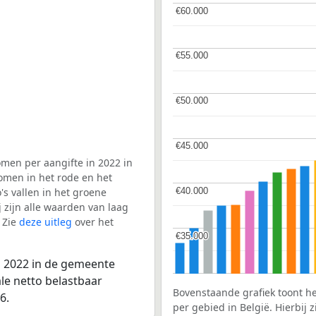
€60.000
€60.000
€55.000
€55.000
€50.000
€50.000
€45.000
€45.000
men per aangifte in 2022 in
omen in het rode en het
€40.000
€40.000
s vallen in het groene
j zijn alle waarden van laag
 Zie
deze uitleg
over het
€35.000
€35.000
n 2022 in de gemeente
ale netto belastbaar
Bovenstaande grafiek toont h
6.
per gebied in België. Hierbij