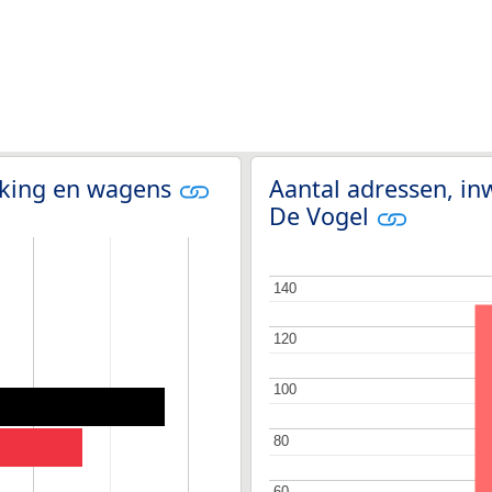
olking en wagens
Aantal adressen, in
De Vogel
140
140
120
120
100
100
80
80
60
60