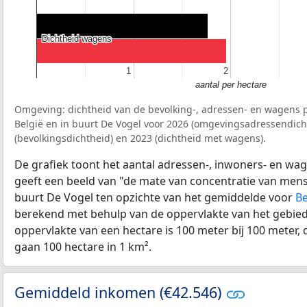
Dichtheid wagens
Dichtheid wagens
1
1
2
2
aantal per hectare
Omgeving: dichtheid van de bevolking-, adressen- en wagens p
België en in buurt De Vogel voor 2026 (omgevingsadressendich
(bevolkingsdichtheid) en 2023 (dichtheid met wagens).
De grafiek toont het aantal adressen-, inwoners- en wag
geeft een beeld van "de mate van concentratie van mensel
buurt De Vogel ten opzichte van het gemiddelde voor
Be
berekend met behulp van de oppervlakte van het gebied 
oppervlakte van een hectare is 100 meter bij 100 meter, d
gaan 100 hectare in 1 km².
Gemiddeld inkomen (€42.546)