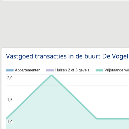
Vastgoed transacties in de buurt De Vogel
Appartementen
Huizen 2 of 3 gevels
Vrijstaande w
2,0
2,0
1,5
1,5
1,0
1,0