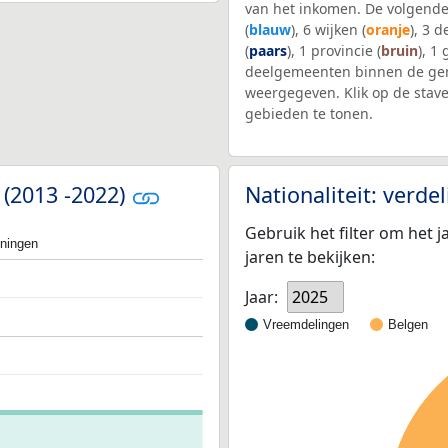
van het inkomen. De volgende
(
blauw
), 6 wijken (
oranje
), 3 
(
paars
), 1 provincie (
bruin
), 1
deelgemeenten binnen de gem
weergegeven. Klik op de stav
gebieden te tonen.
 (2013 -2022)
Nationaliteit: verd
Gebruik het filter om het j
oningen
jaren te bekijken:
Jaar:
2025
Vreemdelingen
Belgen