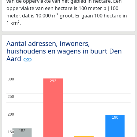
van de oppervlakte van het gebied in hectare. Een
oppervlakte van een hectare is 100 meter bij 100
meter, dat is 10.000 m² groot. Er gaan 100 hectare in
1 km².
Aantal adressen, inwoners,
huishoudens en wagens in buurt Den
Aard
300
300
293
250
250
200
200
190
152
150
150