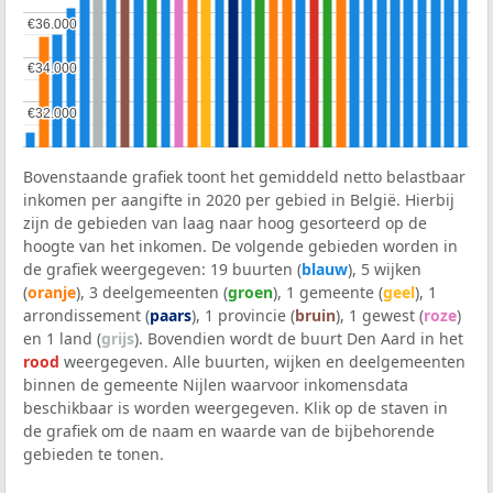
€36.000
€36.000
€34.000
€34.000
€32.000
€32.000
Bovenstaande grafiek toont het gemiddeld netto belastbaar
inkomen per aangifte in 2020 per gebied in België. Hierbij
zijn de gebieden van laag naar hoog gesorteerd op de
hoogte van het inkomen. De volgende gebieden worden in
de grafiek weergegeven: 19 buurten (
blauw
), 5 wijken
(
oranje
), 3 deelgemeenten (
groen
), 1 gemeente (
geel
), 1
arrondissement (
paars
), 1 provincie (
bruin
), 1 gewest (
roze
)
en 1 land (
grijs
). Bovendien wordt de buurt Den Aard in het
rood
weergegeven. Alle buurten, wijken en deelgemeenten
binnen de gemeente Nijlen waarvoor inkomensdata
beschikbaar is worden weergegeven. Klik op de staven in
de grafiek om de naam en waarde van de bijbehorende
gebieden te tonen.