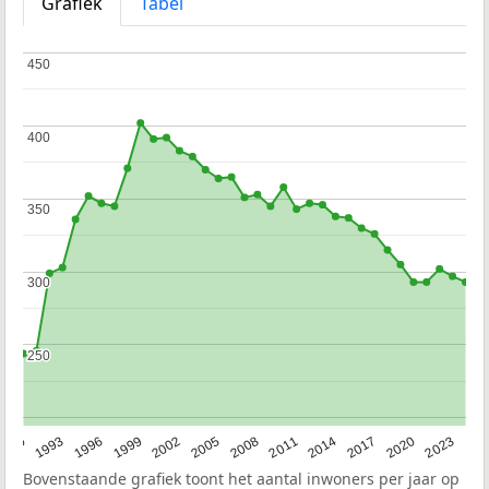
Grafiek
Tabel
450
450
400
400
350
350
300
300
250
250
2023
1990
1993
1996
1999
2002
2005
2008
2011
2014
2017
2020
Bovenstaande grafiek toont het aantal inwoners per jaar op