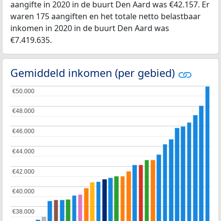
aangifte in 2020 in de buurt Den Aard was €42.157. Er
waren 175 aangiften en het totale netto belastbaar
inkomen in 2020 in de buurt Den Aard was
€7.419.635.
Gemiddeld inkomen (per gebied)
€50.000
€50.000
€48.000
€48.000
€46.000
€46.000
€44.000
€44.000
€42.000
€42.000
€40.000
€40.000
€38.000
€38.000