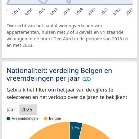
2013
2014
2015
2016
2017
2018
2019
2020
2021
2022
2023
Overzicht van het aantal woningverkopen van
appartementen, huizen met 2 of 3 gevels en vrijstaande
woningen in de buurt Den Aard in de periode van 2013 tot
en met 2023.
Nationaliteit: verdeling Belgen en
vreemdelingen per jaar
Gebruik het filter om het jaar van de cijfers te
selecteren en het verloop over de jaren te bekijken:
Jaar:
2025
Vreemdelingen
Belgen
3,7%