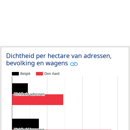
Dichtheid per hectare van adressen,
bevolking en wagens
België
Den Aard
Dichtheid adressen
Dichtheid adressen
Dichtheid inwoners
Dichtheid inwoners