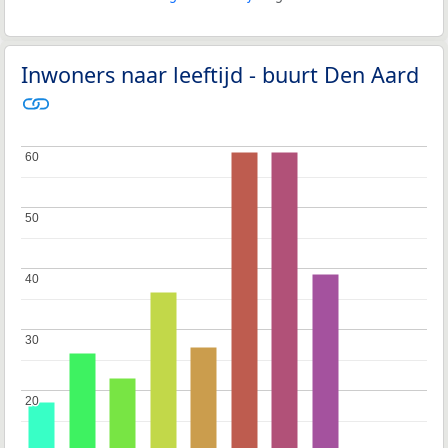
Inwoners naar leeftijd - buurt Den Aard
60
60
50
50
40
40
30
30
20
20