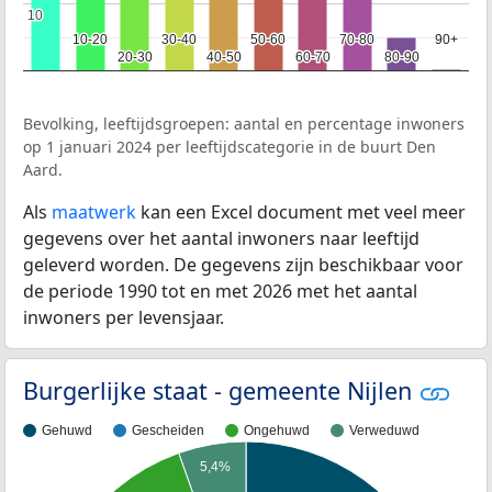
10
10
10-20
10-20
30-40
30-40
50-60
50-60
70-80
70-80
90+
90+
20-30
20-30
40-50
40-50
60-70
60-70
80-90
80-90
Bevolking, leeftijdsgroepen: aantal en percentage inwoners
op 1 januari 2024 per leeftijdscategorie in de buurt Den
Aard.
Als
maatwerk
kan een Excel document met veel meer
gegevens over het aantal inwoners naar leeftijd
geleverd worden. De gegevens zijn beschikbaar voor
de periode 1990 tot en met 2026 met het aantal
inwoners per levensjaar.
Burgerlijke staat - gemeente Nijlen
Gehuwd
Gescheiden
Ongehuwd
Verweduwd
5,4%