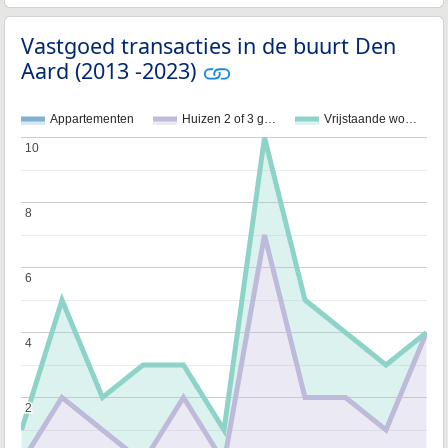
Vastgoed transacties in de buurt Den
Aard (2013 -2023)
Appartementen
Huizen 2 of 3 g…
Vrijstaande wo…
10
10
8
8
6
6
4
4
2
2